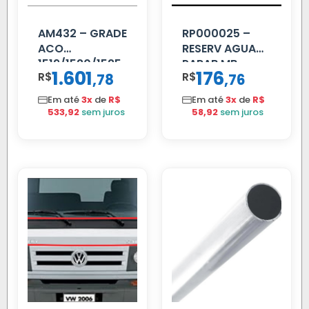
AM432 – GRADE
RP000025 –
ACO
RESERV AGUA
1519/1520/1525
PARAB MB
1.601
176
R$
,
R$
,
78
76
ACCELO
C/TAMPA
Em até
3x
de
R$
Em até
3x
de
R$
533,92
sem juros
58,92
sem juros