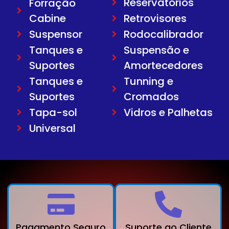
Reservatorios
Forração
Cabine
Retrovisores
Suspensor
Rodocalibrador
Tanques e
Suspensão e
Suportes
Amortecedores
Tanques e
Tunning e
Suportes
Cromados
Tapa-sol
Vidros e Palhetas
Universal
Pagamento Seguro
Suporte ao Cliente