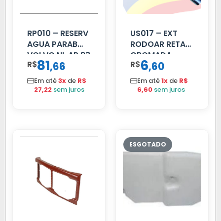
RP010 – RESERV
US017 – EXT
AGUA PARAB
RODOAR RETA
VOLVO NL AP 93
CROMADA
81
6
R$
,
R$
,
66
60
Em até
3x
de
R$
Em até
1x
de
R$
27,22
sem juros
6,60
sem juros