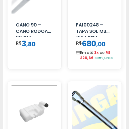
CANO 90 –
FA100248 –
CANO RODOAR
TAPA SOL MB
90 CM
1634 SEM
3
680
R$
,
R$
,
80
00
SUPORTE FIBRA
Em até
3x
de
R$
226,66
sem juros