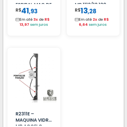
ESPIRAL MAO DE
MB 1113/13.130
41
13
R$
,
R$
,
93
28
AMIGO UNIV 16
MM 4.5MTS
Em até
3x
de
R$
Em até
2x
de
R$
VERMELHA
13,97
sem juros
6,64
sem juros
R2311E –
MAQUINA VIDRO
MB ACCELO