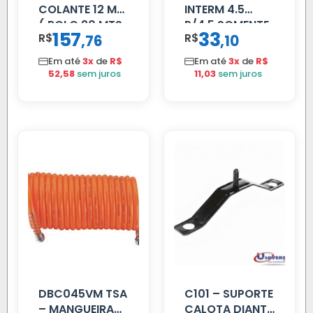
COLANTE 12 MM
INTERM 4.5
( ROLO 20 MTS
P/4.5 SOMENTE
157
33
R$
,
R$
,
76
10
)
PROLONGADOR
Em até
3x
de
R$
Em até
3x
de
R$
52,58
sem juros
11,03
sem juros
DBC045VM TSA
C101 – SUPORTE
– MANGUEIRA
CALOTA DIANT