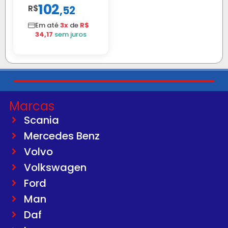
102
R$
,
52
2002 ATE 2011
S/MOTOR LE
Em até
3x
de
R$
34,17
sem juros
Marcas
Scania
Mercedes Benz
Volvo
Volkswagen
Ford
Man
Daf