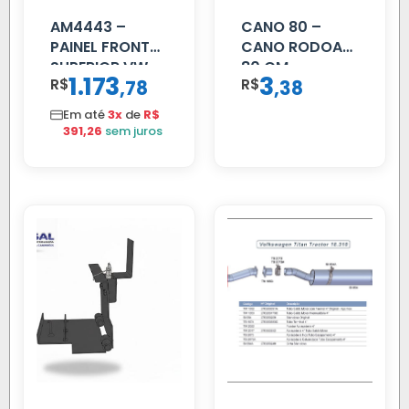
AM4443 –
CANO 80 –
PAINEL FRONTAL
CANO RODOAR
SUPERIOR VW
80 CM
1.173
3
R$
,
R$
,
78
38
DELIVERY
Em até
3x
de
R$
391,26
sem juros