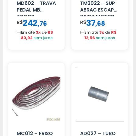
MD602 – TRAVA
TM2022 – SUP
PEDAL MB
ABRAC ESCAP
TODOS
SAIDA MOTOR
242
37
R$
,
R$
,
76
68
VW TITAN
Em até
3x
de
R$
Em até
3x
de
R$
80,92
sem juros
12,56
sem juros
MC012 – FRISO
AD027 – TUBO