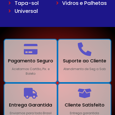
Tapa-sol
Vidros e Palhetas
Universal
Pagamento Seguro
Suporte ao Cliente
Acietamos Cartão, Pix. e
Atendimento de Seg a Sab
Boleto
Entrega Garantida
Cliente Satisfeito
Enviamos para todo Brasil
Entrega garantida