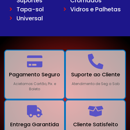
Suportes
Cromados
Tapa-sol
Vidros e Palhetas
Universal
Pagamento Seguro
Suporte ao Cliente
Acietamos Cartão, Pix. e
Atendimento de Seg a Sab
Boleto
Entrega Garantida
Cliente Satisfeito