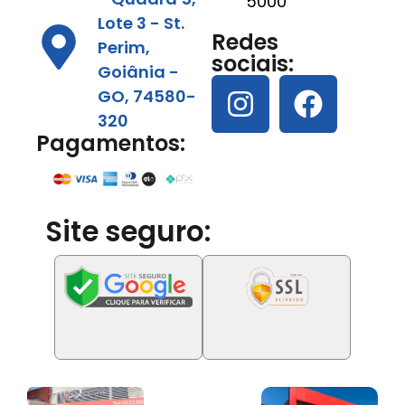
5000
Lote 3 - St.
Redes
Perim,
sociais:
Goiânia -
GO, 74580-
320
Pagamentos:
Site seguro: