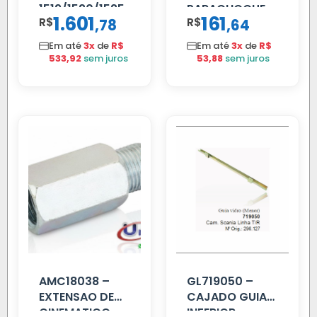
1519/1520/1525
PARACHOQUE
1.601
161
R$
,
R$
,
78
64
VW 12.170 LD
Em até
3x
de
R$
Em até
3x
de
R$
533,92
sem juros
53,88
sem juros
AMC18038 –
GL719050 –
EXTENSAO DE
CAJADO GUIA
CINEMATICO
INFERIOR