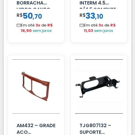
BORRACHA
INTERM 4.5
VIDRO CANTO
P/4.5 SOMENTE
50
33
R$
,
R$
,
70
10
VOLVO NL
PROLONGADOR
80/88…
Em até
3x
de
R$
Em até
3x
de
R$
16,90
sem juros
11,03
sem juros
AM432 – GRADE
TJG807132 –
ACO
SUPORTE