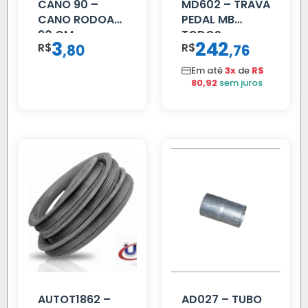
CANO 90 –
MD602 – TRAVA
CANO RODOAR
PEDAL MB
90 CM
TODOS
3
242
R$
,
R$
,
80
76
Em até
3x
de
R$
80,92
sem juros
AUTOT1862 –
AD027 – TUBO