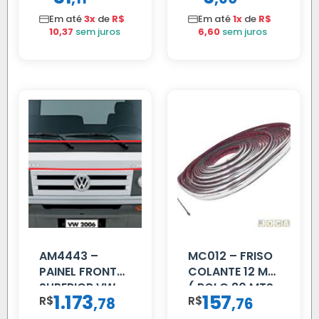
Em até
3x
de
R$
Em até
1x
de
R$
10,37
sem juros
6,60
sem juros
AM4443 –
MC012 – FRISO
PAINEL FRONTAL
COLANTE 12 MM
SUPERIOR VW
( ROLO 20 MTS
1.173
157
R$
,
R$
,
78
76
DELIVERY
)