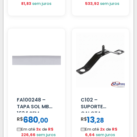
81,83
sem juros
533,92
sem juros
FA100248 –
C102 –
TAPA SOL MB
SUPORTE
1634 SEM
CALOTA
680
13
R$
,
R$
,
00
28
SUPORTE FIBRA
DIANTEIRA
RODA 10 FUROS
Em até
3x
de
R$
Em até
2x
de
R$
226,66
sem juros
6,64
sem juros