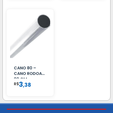
CANO 80 –
CANO RODOAR
80 CM
3
R$
,
38