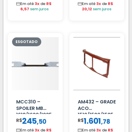
Em até
3x
de
R$
Em até
3x
de
R$
6,57
sem juros
20,12
sem juros
MCC310 –
AM432 – GRADE
SPOILER MB
ACO
1618/1630/1935
1519/1520/1525
245
1.601
R$
,
R$
,
50
78
02 FAR
Em até
3x
de
R$
Em até
3x
de
R$