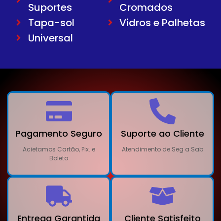
Suportes
Cromados
Tapa-sol
Vidros e Palhetas
Universal
Pagamento Seguro
Suporte ao Cliente
Acietamos Cartão, Pix. e
Atendimento de Seg a Sab
Boleto
Entrega Garantida
Cliente Satisfeito