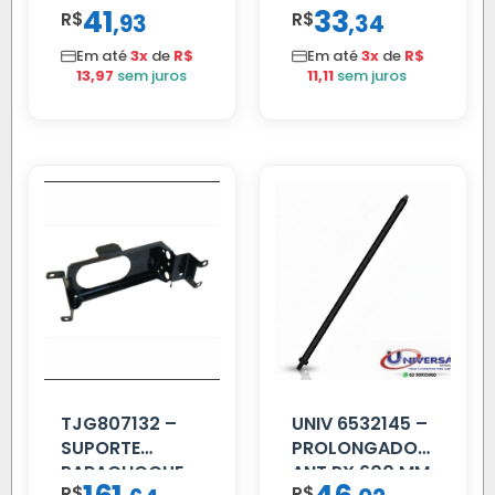
41
33
R$
,
R$
,
93
34
AMIGO UNIV 16
REFORCADO
MM 4.5MTS
Em até
3x
de
R$
Em até
3x
de
R$
VERMELHA
13,97
sem juros
11,11
sem juros
TJG807132 –
UNIV 6532145 –
SUPORTE
PROLONGADOR
PARACHOQUE
ANT PX 600 MM
R$
R$