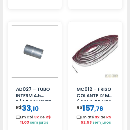
AD027 – TUBO
MC012 – FRISO
INTERM 4.5
COLANTE 12 MM
P/4.5 SOMENTE
( ROLO 20 MTS
33
157
R$
,
R$
,
10
76
PROLONGADOR
)
Em até
3x
de
R$
Em até
3x
de
R$
11,03
sem juros
52,58
sem juros