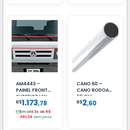
AM4443 –
CANO 60 –
PAINEL FRONTAL
CANO RODOAR
SUPERIOR VW
60 CM
1.173
2
R$
,
R$
,
78
60
DELIVERY
Em até
3x
de
R$
391,26
sem juros