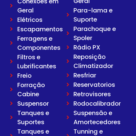
Geral
Conexões em
Geral
Para-lama e
Suporte
Elétricos
Parachoque e
Escapamentos
Spoler
Ferragens e
Rádio PX
Componentes
Reposição
Filtros e
Climatizador
Lubrificantes
Resfriar
Freio
Reservatorios
Forração
Cabine
Retrovisores
Suspensor
Rodocalibrador
Tanques e
Suspensão e
Suportes
Amortecedores
Tanques e
Tunning e