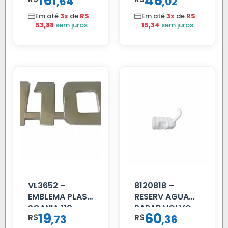
161
46
,
,
64
02
VW 12.170 LD
FIBRA PRETA
Em até
3x
de
R$
Em até
3x
de
R$
53,88
sem juros
15,34
sem juros
VL3652 –
8120818 –
EMBLEMA PLAST
RESERV AGUA
SCANIA 110
PARAB VOLVO
19
60
R$
,
R$
,
73
36
CROMADO
EDC