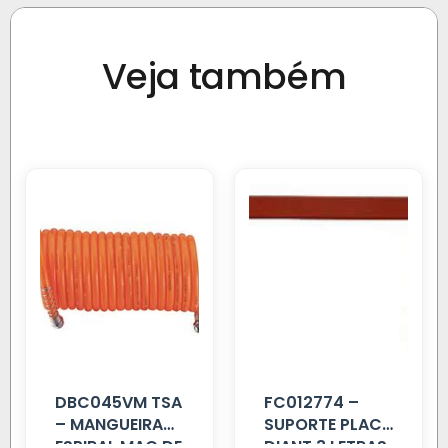
Veja também
DBC045VM TSA
FC012774 –
– MANGUEIRA
SUPORTE PLACA
ESPIRAL MAO DE
DIANT 3 LETRAS