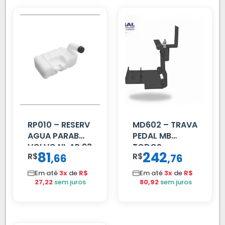
RP010 – RESERV
MD602 – TRAVA
AGUA PARAB
PEDAL MB
VOLVO NL AP 93
TODOS
81
242
R$
,
R$
,
66
76
Em até
3x
de
R$
Em até
3x
de
R$
27,22
sem juros
80,92
sem juros