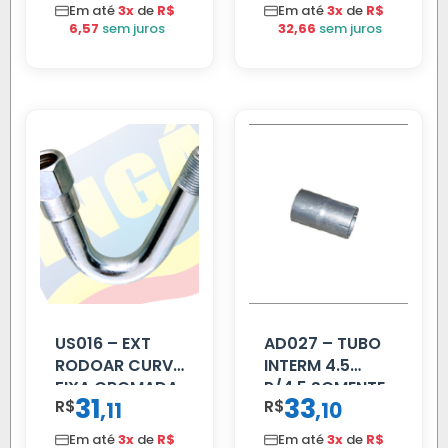
Em até
3x
de
R$
Em até
3x
de
R$
6,57
sem juros
32,66
sem juros
US016 – EXT
AD027 – TUBO
RODOAR CURVA
INTERM 4.5
FIXA CROMADA
P/4.5 SOMENTE
31
33
R$
,
R$
,
11
10
PROLONGADOR
Em até
3x
de
R$
Em até
3x
de
R$