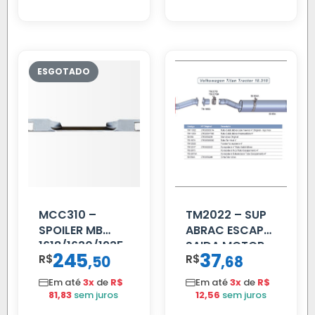
MCC310 –
TM2022 – SUP
SPOILER MB
ABRAC ESCAP
1618/1630/1935
SAIDA MOTOR
245
37
R$
,
R$
,
50
68
02 FAR
VW TITAN
Em até
3x
de
R$
Em até
3x
de
R$
81,83
sem juros
12,56
sem juros