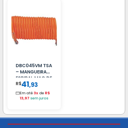
DBC045VM TSA
– MANGUEIRA
ESPIRAL MAO DE
41
R$
,
93
AMIGO UNIV 16
MM 4.5MTS
Em até
3x
de
R$
VERMELHA
13,97
sem juros