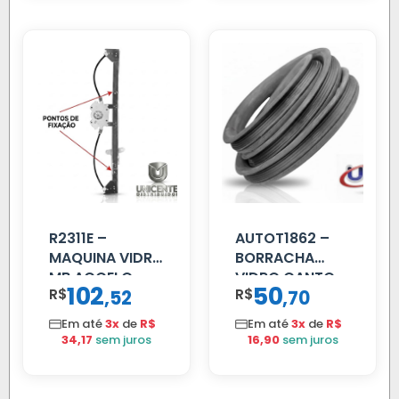
R2311E –
AUTOT1862 –
MAQUINA VIDRO
BORRACHA
MB ACCELO
VIDRO CANTO
102
50
R$
,
R$
,
52
70
2002 ATE 2011
VOLVO NL
S/MOTOR LE
80/88…
Em até
3x
de
R$
Em até
3x
de
R$
34,17
sem juros
16,90
sem juros