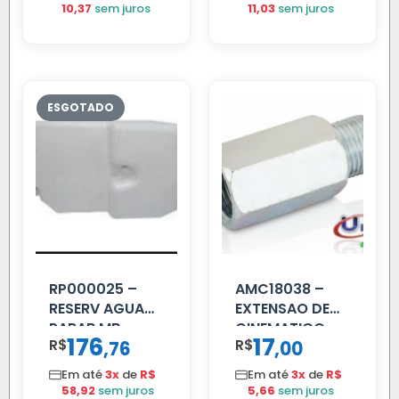
10,37
sem juros
11,03
sem juros
RP000025 –
AMC18038 –
RESERV AGUA
EXTENSAO DE
PARAB MB
CINEMATICO
176
17
R$
,
R$
,
76
00
ACCELO
40MM
C/TAMPA
Em até
3x
de
R$
Em até
3x
de
R$
58,92
sem juros
5,66
sem juros