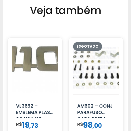
Veja também
VL3652 –
AM602 – CONJ
EMBLEMA PLAST
PARAFUSO
SCANIA 110
CARA PRETA
19
98
R$
,
R$
,
73
00
CROMADO
PARCIAL