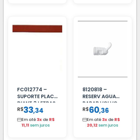
FC012774 –
8120818 –
SUPORTE PLACA
RESERV AGUA
DIANT 3 LETRAS
PARAB VOLVO
33
60
R$
,
R$
,
34
36
REFORCADO
EDC
Em até
3x
de
R$
Em até
3x
de
R$
11,11
sem juros
20,12
sem juros