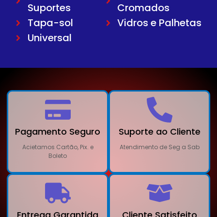
Suportes
Cromados
Tapa-sol
Vidros e Palhetas
Universal
Pagamento Seguro
Suporte ao Cliente
Acietamos Cartão, Pix. e
Atendimento de Seg a Sab
Boleto
Entrega Garantida
Cliente Satisfeito