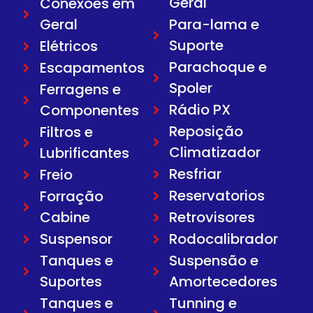
Geral
Conexões em
Geral
Para-lama e
Suporte
Elétricos
Parachoque e
Escapamentos
Spoler
Ferragens e
Rádio PX
Componentes
Reposição
Filtros e
Climatizador
Lubrificantes
Resfriar
Freio
Reservatorios
Forração
Cabine
Retrovisores
Suspensor
Rodocalibrador
Tanques e
Suspensão e
Suportes
Amortecedores
Tanques e
Tunning e