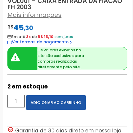
VOL001 – CAIXA ENTRADA DA FIACAO
FH 2003
Mais informações
45
R$
,
30
Em até
3x
de
R$ 15,10
sem juros
Ver formas de pagamento
Os valores exibidos no
site são exclusivos para
compras realizadas
diretamente pelo site.
2 em estoque
ADICIONAR AO CARRINHO
Garantia de 30 dias direto em nossa loja.