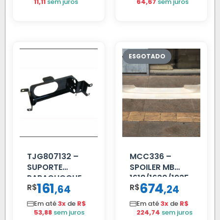
11,11
sem juros
64,67
sem juros
TJG807132 –
MCC336 –
SUPORTE
SPOILER MB
PARACHOQUE
1618/1630/1935
161
674
R$
,
R$
,
64
24
VW 12.170 LD
04 FAR
C/BIGOD
Em até
3x
de
R$
Em até
3x
de
R$
53,88
sem juros
224,74
sem juros