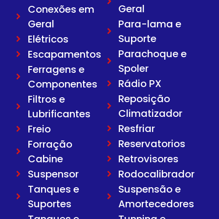
Geral
Conexões em
Geral
Para-lama e
Suporte
Elétricos
Parachoque e
Escapamentos
Spoler
Ferragens e
Rádio PX
Componentes
Reposição
Filtros e
Climatizador
Lubrificantes
Resfriar
Freio
Reservatorios
Forração
Cabine
Retrovisores
Suspensor
Rodocalibrador
Tanques e
Suspensão e
Suportes
Amortecedores
Tanques e
Tunning e