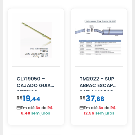
GL719050 –
TM2022 – SUP
CAJADO GUIA
ABRAC ESCAP
INFERIOR
SAIDA MOTOR
19
37
R$
,
R$
,
44
68
SCANIA T/R
VW TITAN
112/113 MENOR
Em até
3x
de
R$
Em até
3x
de
R$
6,48
sem juros
12,56
sem juros