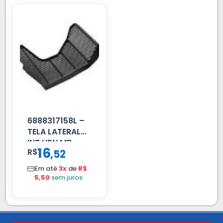
6888317158L –
TELA LATERAL
INT HPN MB
16
R$
,
52
709/MB 1618 LD
TELA
Em até
3x
de
R$
5,50
sem juros