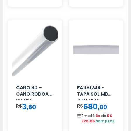
CANO 90 –
FA100248 –
CANO RODOAR
TAPA SOL MB
90 CM
1634 SEM
3
680
R$
,
R$
,
80
00
SUPORTE FIBRA
Em até
3x
de
R$
226,66
sem juros