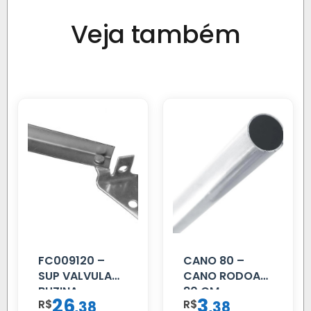
Veja também
FC009120 –
CANO 80 –
SUP VALVULA
CANO RODOAR
BUZINA
80 CM
26
3
R$
,
R$
,
38
38
C/ALAVANCA