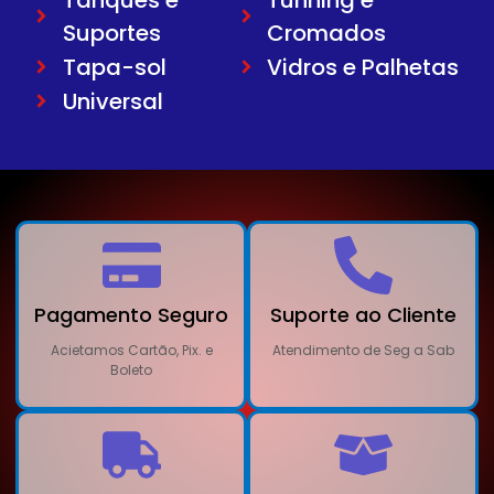
Suportes
Cromados
Tapa-sol
Vidros e Palhetas
Universal
Pagamento Seguro
Suporte ao Cliente
Acietamos Cartão, Pix. e
Atendimento de Seg a Sab
Boleto