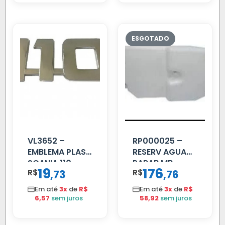
VL3652 –
RP000025 –
EMBLEMA PLAST
RESERV AGUA
SCANIA 110
PARAB MB
19
176
R$
,
R$
,
73
76
CROMADO
ACCELO
C/TAMPA
Em até
3x
de
R$
Em até
3x
de
R$
6,57
sem juros
58,92
sem juros