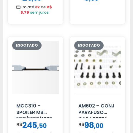
Em até
3x
de
R$
8,79
sem juros
MCC310 –
AM602 – CONJ
SPOILER MB
PARAFUSO
1618/1630/1935
CARA PRETA
245
98
R$
,
R$
,
50
00
02 FAR
PARCIAL