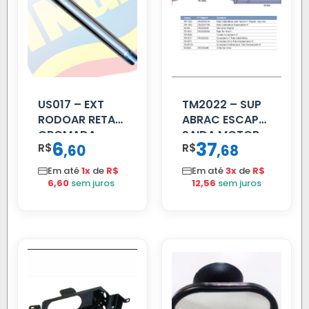
US017 – EXT
TM2022 – SUP
RODOAR RETA
ABRAC ESCAP
CROMADA
SAIDA MOTOR
6
37
R$
,
R$
,
60
68
VW TITAN
Em até
1x
de
R$
Em até
3x
de
R$
6,60
sem juros
12,56
sem juros