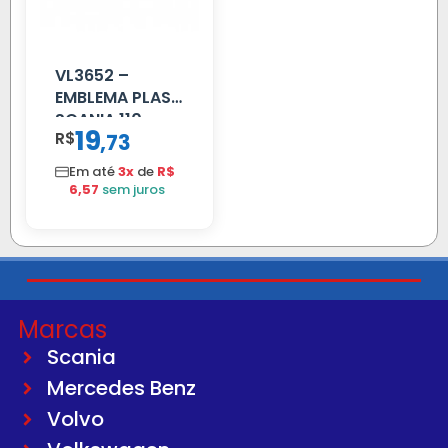
VL3652 –
EMBLEMA PLAST
SCANIA 110
19
R$
,
73
CROMADO
Em até
3x
de
R$
6,57
sem juros
Marcas
Scania
Mercedes Benz
Volvo