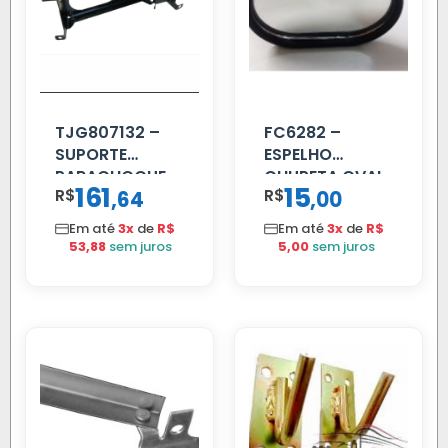
TJG807132 –
FC6282 –
SUPORTE
ESPELHO
PARACHOQUE
CHUPETA OVAL
161
15
R$
,
R$
,
64
00
VW 12.170 LD
Em até
3x
de
R$
Em até
3x
de
R$
53,88
sem juros
5,00
sem juros