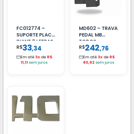
FC012774 –
MD602 – TRAVA
SUPORTE PLACA
PEDAL MB
DIANT 3 LETRAS
TODOS
33
242
R$
,
R$
,
34
76
REFORCADO
Em até
3x
de
R$
Em até
3x
de
R$
11,11
sem juros
80,92
sem juros