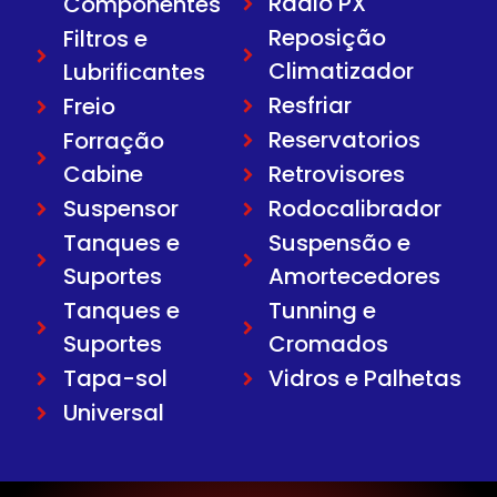
Rádio PX
Componentes
Reposição
Filtros e
Climatizador
Lubrificantes
Resfriar
Freio
Reservatorios
Forração
Cabine
Retrovisores
Suspensor
Rodocalibrador
Tanques e
Suspensão e
Suportes
Amortecedores
Tanques e
Tunning e
Suportes
Cromados
Tapa-sol
Vidros e Palhetas
Universal