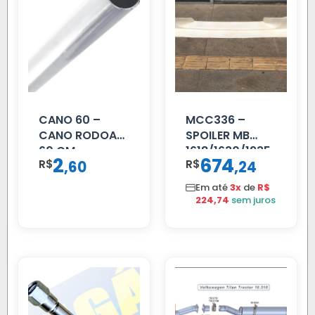
CANO 60 –
MCC336 –
CANO RODOAR
SPOILER MB
60 CM
1618/1630/1935
2
674
R$
,
R$
,
60
24
04 FAR
C/BIGOD
Em até
3x
de
R$
224,74
sem juros