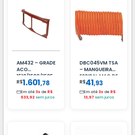
AM432 – GRADE
DBC045VM TSA
ACO
– MANGUEIRA
1519/1520/1525
ESPIRAL MAO DE
1.601
41
R$
,
R$
,
78
93
AMIGO UNIV 16
MM 4.5MTS
Em até
3x
de
R$
Em até
3x
de
R$
VERMELHA
533,92
sem juros
13,97
sem juros