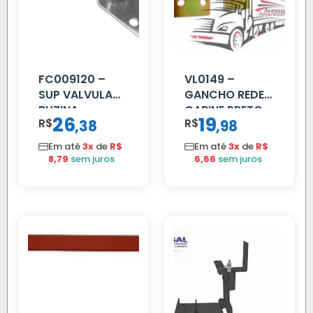
FC009120 –
VL0149 –
SUP VALVULA
GANCHO REDE
BUZINA
CABINE PRETO
26
19
R$
,
R$
,
38
98
C/ALAVANCA
Em até
3x
de
R$
Em até
3x
de
R$
8,79
sem juros
6,66
sem juros