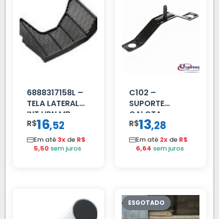
6888317158L –
C102 –
TELA LATERAL
SUPORTE
INT HPN MB
CALOTA
16
13
R$
,
R$
,
52
28
709/MB 1618 LD
DIANTEIRA
TELA
RODA 10 FUROS
Em até
3x
de
R$
Em até
2x
de
R$
5,50
sem juros
6,64
sem juros