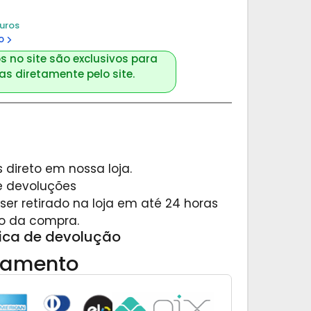
juros
o
s no site são exclusivos para
s diretamente pelo site.
 direto em nossa loja.
 e devoluções
er retirado na loja em até 24 horas
o da compra.
tica de devolução
gamento