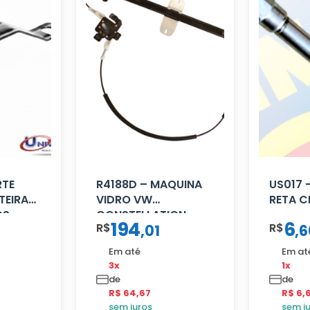
RTE
R4188D – MAQUINA
US017 
TEIRA
VIDRO VW
RETA 
OS
CONSTELLATION
194
6
R$
R$
,
01
,
6
MANUAL LD
Em até
Em at
3x
1x
de
de
R$ 64,67
R$ 6,
sem juros
sem j