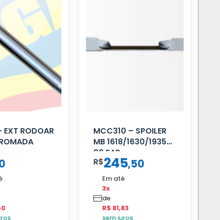
– EXT RODOAR
MCC310 – SPOILER
CROMADA
MB 1618/1630/1935
02 FAR
245
R$
0
,
50
é
Em até
3x
de
60
R$ 81,83
uros
sem juros