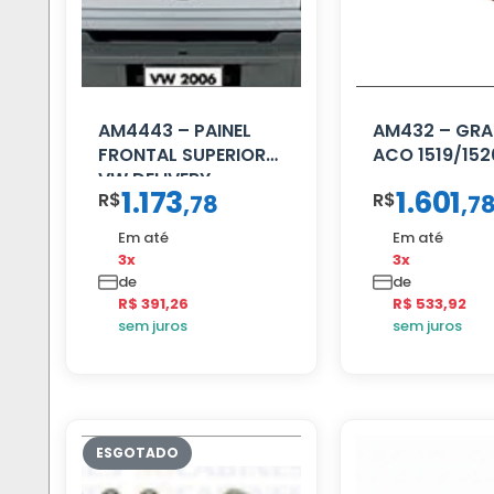
AM4443 – PAINEL
AM432 – GRA
FRONTAL SUPERIOR
ACO 1519/152
VW DELIVERY
1.173
1.601
R$
R$
,
78
,
7
Em até
Em até
3x
3x
de
de
R$ 391,26
R$ 533,92
sem juros
sem juros