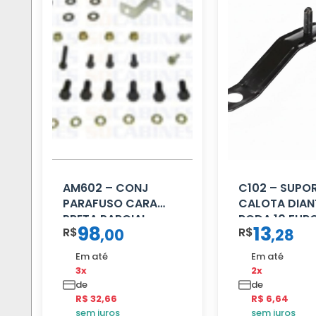
AM602 – CONJ
C102 – SUPO
PARAFUSO CARA
CALOTA DIAN
PRETA PARCIAL
RODA 10 FUR
98
13
R$
R$
,
00
,
28
Em até
Em até
3x
2x
de
de
R$ 32,66
R$ 6,64
sem juros
sem juros