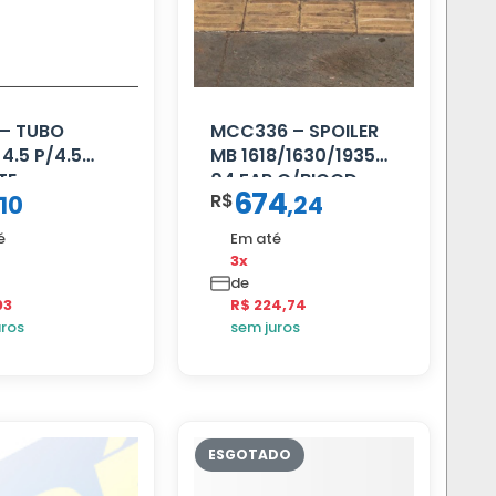
– TUBO
MCC336 – SPOILER
4.5 P/4.5
MB 1618/1630/1935
TE
04 FAR C/BIGOD
674
R$
10
,
24
NGADOR
é
Em até
3x
de
03
R$ 224,74
uros
sem juros