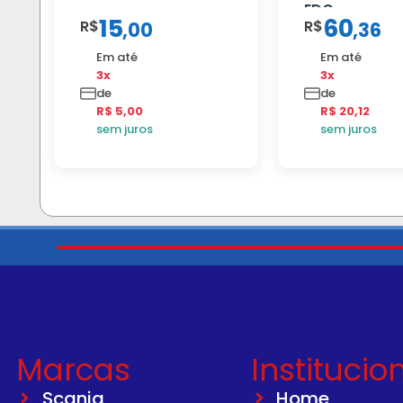
EDC
15
60
R$
R$
,
00
,
36
Em até
Em até
3x
3x
de
de
R$ 5,00
R$ 20,12
sem juros
sem juros
Marcas
Institucio
Scania
Home