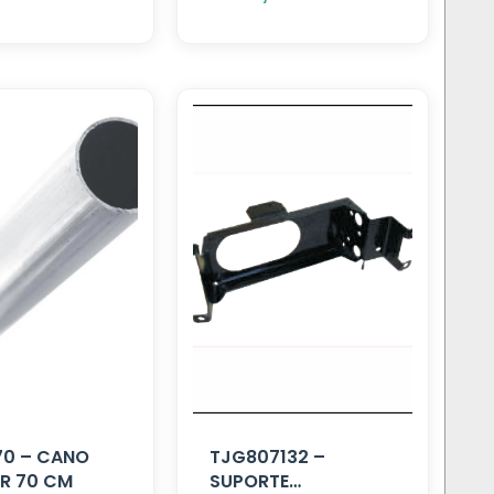
70 – CANO
TJG807132 –
R 70 CM
SUPORTE