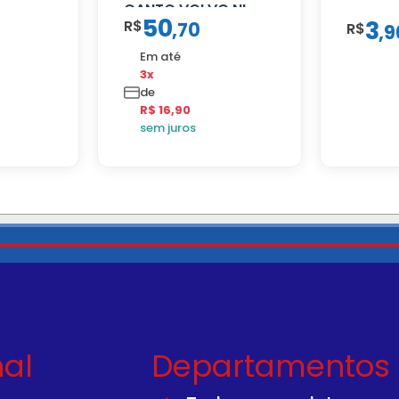
CANTO VOLVO NL
50
3
R$
,
70
80/88…
R$
,
9
Em até
3x
de
R$ 16,90
sem juros
nal
Departamentos