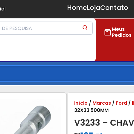
Home
Loja
Contato
ial
Meus
Pedidos
Início
/
Marcas
/
Ford
/
32X33 500MM
V3233 – CHA