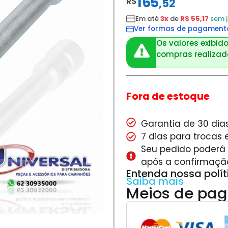
165
R$
,
52
Em até
3x
de
R$ 55,17
sem 
Ver formas de pagament
Os valores exibido
compras realizada
Fora de estoque
Garantia de 30 dias
7 dias para trocas
Seu pedido poderá s
após a confirmaçã
Entenda nossa polí
Saiba mais
Meios de pa