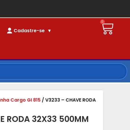
0
Cadastre-se
linha Cargo GI 815
/ V3233 – CHAVE RODA
VE RODA 32X33 500MM