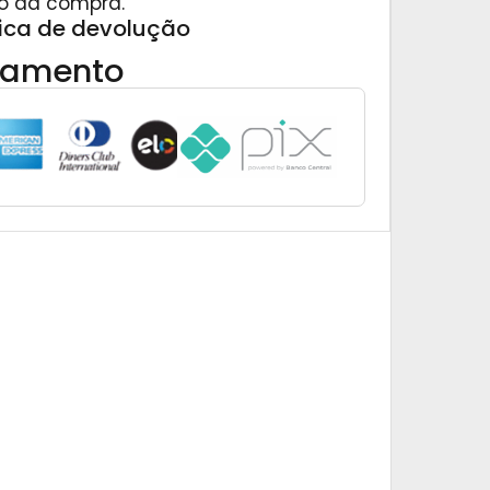
o da compra.
tica de devolução
gamento