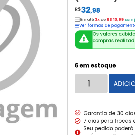
32
R$
,
98
Em até
3x
de
R$ 10,99
sem 
Ver formas de pagament
Os valores exibido
compras realizada
6 em estoque
ADICI
Garantia de 30 dias
7 dias para trocas
Seu pedido poderá s