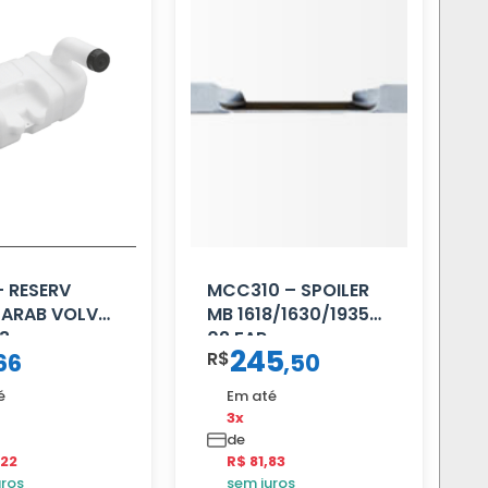
– RESERV
MCC310 – SPOILER
PARAB VOLVO
MB 1618/1630/1935
93
02 FAR
245
R$
66
,
50
é
Em até
3x
de
,22
R$ 81,83
uros
sem juros