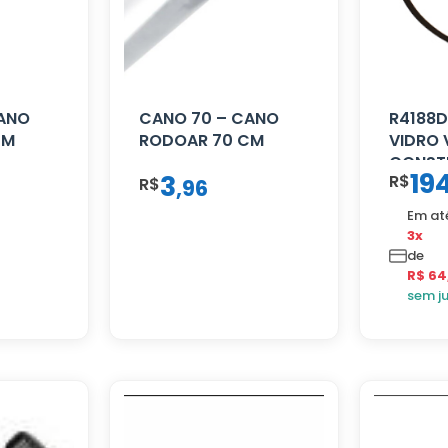
CANO
CANO 70 – CANO
R4188D
CM
RODOAR 70 CM
VIDRO
CONST
19
3
R$
R$
MANUA
,
96
Em at
3x
de
R$ 64
sem j