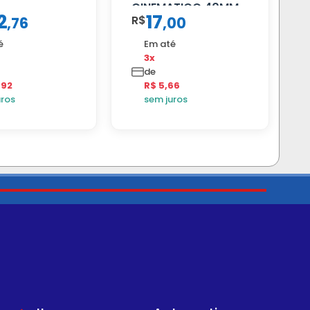
CINEMATICO 40MM
2
17
R$
,
76
,
00
é
Em até
3x
de
,92
R$ 5,66
uros
sem juros