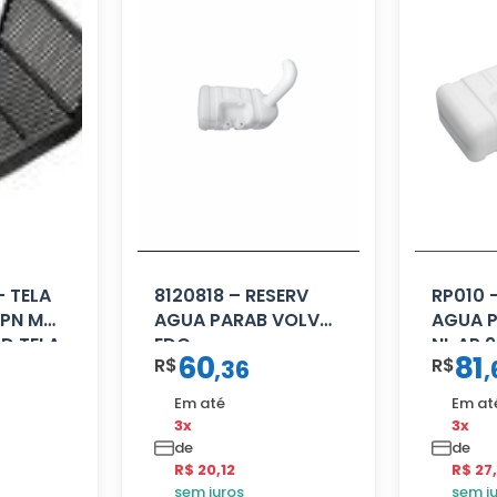
– TELA
8120818 – RESERV
RP010 
HPN MB
AGUA PARAB VOLVO
AGUA 
LD TELA
EDC
NL AP 
60
81
R$
R$
,
36
,
Em até
Em at
3x
3x
de
de
R$ 20,12
R$ 27
sem juros
sem j