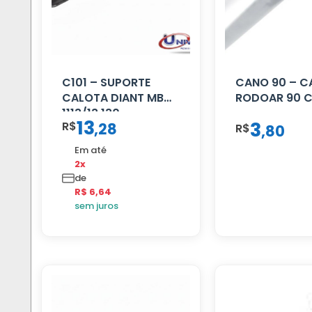
C101 – SUPORTE
CANO 90 – 
CALOTA DIANT MB
RODOAR 90 
1113/13.130
13
3
R$
,
28
R$
,
80
Em até
2x
de
R$ 6,64
sem juros