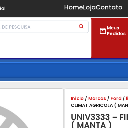
Home
Loja
Contato
ial
Meus
Pedidos
Início
/
Marcas
/
Ford
/
CLIMAT AGRICOLA ( MAN
UNIV3333 – F
( MANTA )