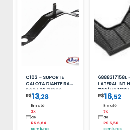
C102 – SUPORTE
6888317158L 
CALOTA DIANTEIRA
LATERAL INT 
RODA 10 FUROS
709/MB 1618 
13
16
R$
R$
,
28
,
52
Em até
Em até
2x
3x
de
de
R$ 6,64
R$ 5,50
sem juros
sem juros