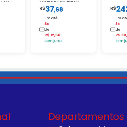
 VW
MOTOR VW TITAN
37
24
R$
R$
,
68
Em até
Em at
3x
3x
de
de
R$ 12,56
R$ 80
sem juros
sem j
nal
Departamentos