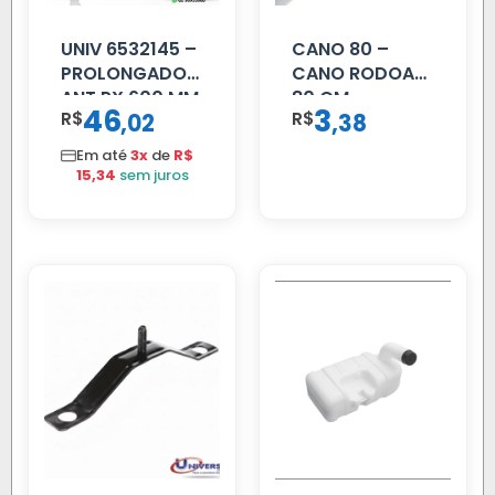
UNIV 6532145 –
CANO 80 –
PROLONGADOR
CANO RODOAR
ANT PX 600 MM
80 CM
46
3
R$
,
R$
,
02
38
FIBRA PRETA
Em até
3x
de
R$
15,34
sem juros