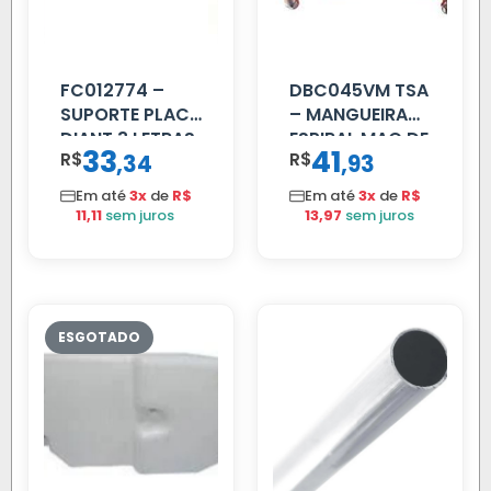
FC012774 –
DBC045VM TSA
SUPORTE PLACA
– MANGUEIRA
DIANT 3 LETRAS
ESPIRAL MAO DE
33
41
R$
,
R$
,
34
93
REFORCADO
AMIGO UNIV 16
MM 4.5MTS
Em até
3x
de
R$
Em até
3x
de
R$
VERMELHA
11,11
sem juros
13,97
sem juros