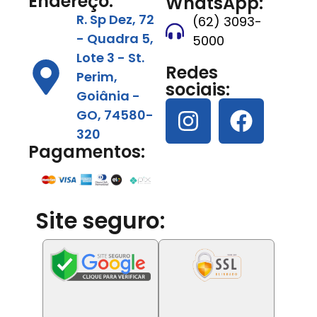
Endereço:
WhatsApp:
R. Sp Dez, 72
(62) 3093-
- Quadra 5,
5000
Lote 3 - St.
Redes
Perim,
sociais:
Goiânia -
GO, 74580-
320
Pagamentos:
Site seguro: