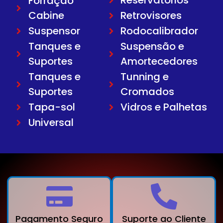
Reservatorios
Forração
Cabine
Retrovisores
Suspensor
Rodocalibrador
Tanques e
Suspensão e
Suportes
Amortecedores
Tanques e
Tunning e
Suportes
Cromados
Tapa-sol
Vidros e Palhetas
Universal
Pagamento Seguro
Suporte ao Cliente