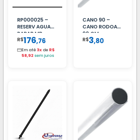
RP000025 –
CANO 90 –
RESERV AGUA
CANO RODOAR
PARAB MB
90 CM
176
3
R$
,
R$
,
76
80
ACCELO
C/TAMPA
Em até
3x
de
R$
58,92
sem juros