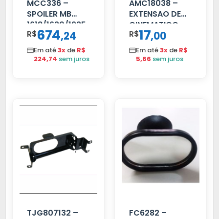
MCC336 –
AMC18038 –
SPOILER MB
EXTENSAO DE
1618/1630/1935
CINEMATICO
674
17
R$
,
R$
,
24
00
04 FAR
40MM
C/BIGOD
Em até
3x
de
R$
Em até
3x
de
R$
224,74
sem juros
5,66
sem juros
TJG807132 –
FC6282 –