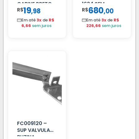
CABINE PRETO
1634 SEM
19
680
R$
,
R$
,
98
00
SUPORTE FIBRA
Em até
3x
de
R$
Em até
3x
de
R$
6,66
sem juros
226,66
sem juros
FC009120 –
SUP VALVULA
BUZINA