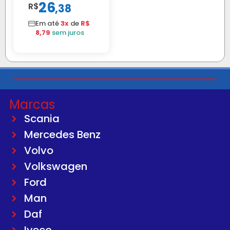
26
R$
,
38
C/ALAVANCA
Em até
3x
de
R$
8,79
sem juros
Marcas
Scania
Mercedes Benz
Volvo
Volkswagen
Ford
Man
Daf