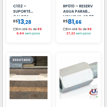
C102 –
RP010 – RESERV
SUPORTE
AGUA PARAB
CALOTA
VOLVO NL AP 93
13
81
R$
,
R$
,
28
66
DIANTEIRA
RODA 10 FUROS
Em até
2x
de
R$
Em até
3x
de
R$
6,64
sem juros
27,22
sem juros