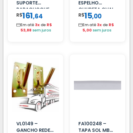
SUPORTE
ESPELHO
PARACHOQUE
CHUPETA OVAL
161
15
R$
,
R$
,
64
00
VW 12.170 LD
Em até
3x
de
R$
Em até
3x
de
R$
53,88
sem juros
5,00
sem juros
VL0149 –
FA100248 –
GANCHO REDE
TAPA SOL MB