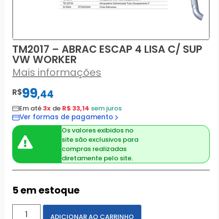
TM2017 – ABRAC ESCAP 4 LISA C/ SUP
VW WORKER
Mais informações
99
R$
,
44
Em até
3x
de
R$ 33,14
sem juros
Ver formas de pagamento
Os valores exibidos no
site são exclusivos para
compras realizadas
diretamente pelo site.
5 em estoque
ADICIONAR AO CARRINHO