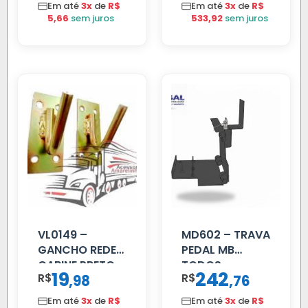
Em até
3x
de
R$
Em até
3x
de
R$
5,66
sem juros
533,92
sem juros
VL0149 –
MD602 – TRAVA
GANCHO REDE
PEDAL MB
CABINE PRETO
TODOS
19
242
R$
,
R$
,
98
76
Em até
3x
de
R$
Em até
3x
de
R$