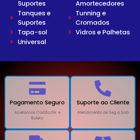
Suportes
Amortecedores
Tanques e
Tunning e
Suportes
Cromados
Tapa-sol
Vidros e Palhetas
Universal
Pagamento Seguro
Suporte ao Cliente
Acietamos Cartão, Pix. e
Atendimento de Seg a Sab
Boleto