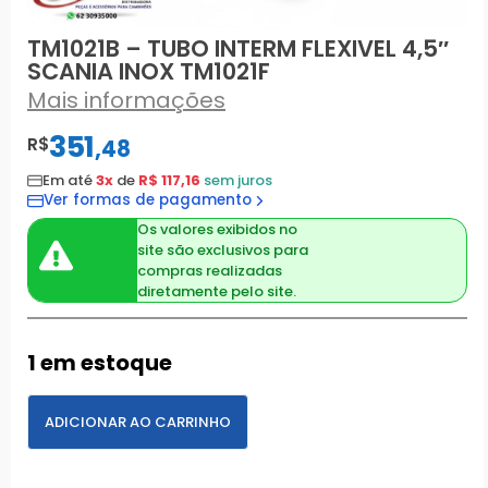
TM1021B – TUBO INTERM FLEXIVEL 4,5″
SCANIA INOX TM1021F
Mais informações
351
R$
,
48
Em até
3x
de
R$ 117,16
sem juros
Ver formas de pagamento
Os valores exibidos no
site são exclusivos para
compras realizadas
diretamente pelo site.
1 em estoque
ADICIONAR AO CARRINHO