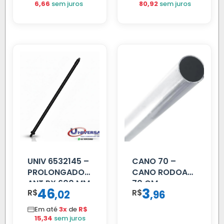
6,66
sem juros
80,92
sem juros
UNIV 6532145 –
CANO 70 –
PROLONGADOR
CANO RODOAR
ANT PX 600 MM
70 CM
46
3
R$
,
R$
,
02
96
FIBRA PRETA
Em até
3x
de
R$
15,34
sem juros