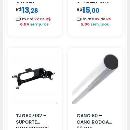
CALOTA
CHUPETA OVAL
13
15
R$
,
R$
,
28
00
DIANTEIRA
RODA 10 FUROS
Em até
2x
de
R$
Em até
3x
de
R$
6,64
sem juros
5,00
sem juros
TJG807132 –
CANO 80 –
SUPORTE
CANO RODOAR
PARACHOQUE
80 CM