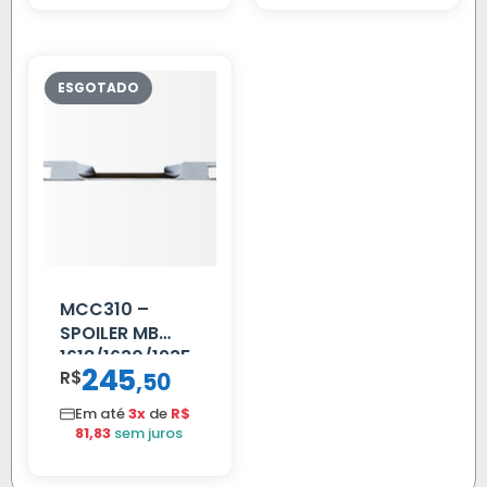
MCC310 –
SPOILER MB
1618/1630/1935
245
R$
,
50
02 FAR
Em até
3x
de
R$
81,83
sem juros