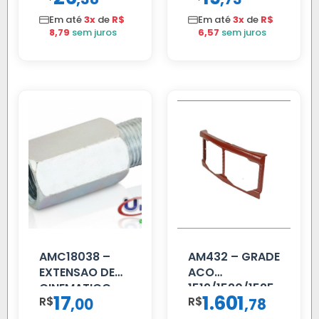
Em até
3x
de
R$
Em até
3x
de
R$
8,79
sem juros
6,57
sem juros
AMC18038 –
AM432 – GRADE
EXTENSAO DE
ACO
CINEMATICO
1519/1520/1525
17
1.601
R$
,
R$
,
00
78
40MM