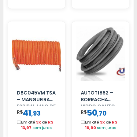
DBC045VM TSA
AUTOT1862 –
– MANGUEIRA
BORRACHA
ESPIRAL MAO DE
VIDRO CANTO
41
50
R$
,
R$
,
93
70
AMIGO UNIV 16
VOLVO NL
MM 4.5MTS
80/88…
Em até
3x
de
R$
Em até
3x
de
R$
VERMELHA
13,97
sem juros
16,90
sem juros