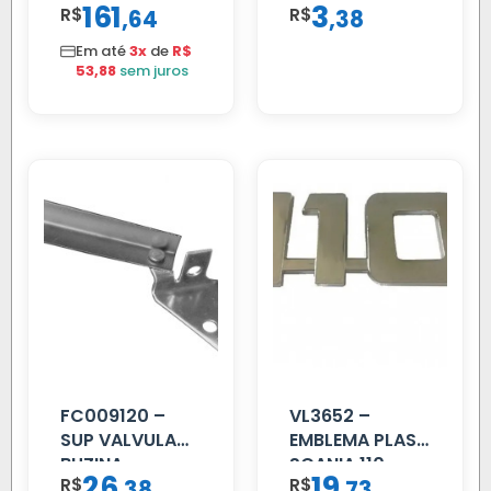
161
3
R$
,
R$
,
64
38
VW 12.170 LD
Em até
3x
de
R$
53,88
sem juros
FC009120 –
VL3652 –
SUP VALVULA
EMBLEMA PLAST
BUZINA
SCANIA 110
26
19
R$
,
R$
,
38
73
C/ALAVANCA
CROMADO