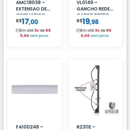
AMC18038 –
VL0149 –
EXTENSAO DE
GANCHO REDE
CINEMATICO
CABINE PRETO
17
19
R$
,
R$
,
00
98
40MM
Em até
3x
de
R$
Em até
3x
de
R$
5,66
sem juros
6,66
sem juros
FA100248 –
R2311E –