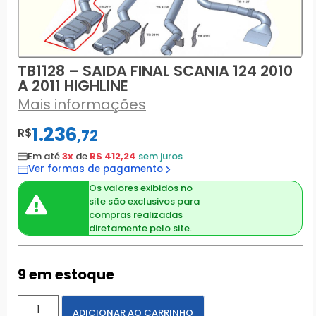
TB1128 – SAIDA FINAL SCANIA 124 2010
A 2011 HIGHLINE
Mais informações
1.236
R$
,
72
Em até
3x
de
R$ 412,24
sem juros
Ver formas de pagamento
Os valores exibidos no
site são exclusivos para
compras realizadas
diretamente pelo site.
9 em estoque
ADICIONAR AO CARRINHO