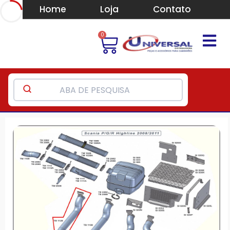
Home
Loja
Contato
0