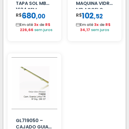
TAPA SOL MB
MAQUINA VIDRO
1634 SEM
MB ACCELO
680
102
R$
,
R$
,
00
52
SUPORTE FIBRA
2002 ATE 2011
S/MOTOR LE
Em até
3x
de
R$
Em até
3x
de
R$
226,66
sem juros
34,17
sem juros
GL719050 –
CAJADO GUIA