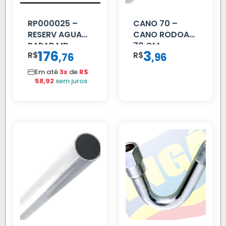
RP000025 –
CANO 70 –
RESERV AGUA
CANO RODOAR
PARAB MB
70 CM
176
3
R$
,
R$
,
76
96
ACCELO
C/TAMPA
Em até
3x
de
R$
58,92
sem juros