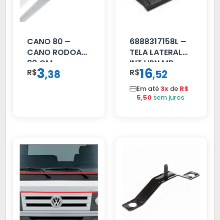
CANO 80 –
6888317158L –
CANO RODOAR
TELA LATERAL
80 CM
INT HPN MB
3
16
R$
,
R$
,
38
52
709/MB 1618 LD
TELA
Em até
3x
de
R$
5,50
sem juros