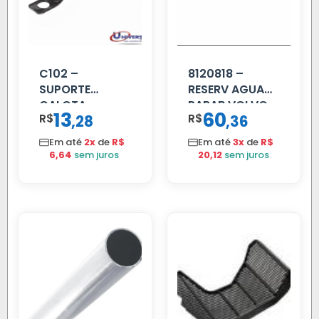
C102 –
8120818 –
SUPORTE
RESERV AGUA
CALOTA
PARAB VOLVO
13
60
R$
,
R$
,
28
36
DIANTEIRA
EDC
RODA 10 FUROS
Em até
2x
de
R$
Em até
3x
de
R$
6,64
sem juros
20,12
sem juros