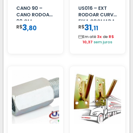
CANO 90 –
US016 – EXT
CANO RODOAR
RODOAR CURVA
90 CM
FIXA CROMADA
3
31
R$
,
R$
,
80
11
Em até
3x
de
R$
10,37
sem juros