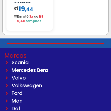
INFERIOR
19
R$
,
44
SCANIA T/R
112/113 MENOR
Em até
3x
de
R$
6,48
sem juros
Marcas
Scania
Mercedes Benz
Volvo
Volkswagen
Ford
Man
Daf