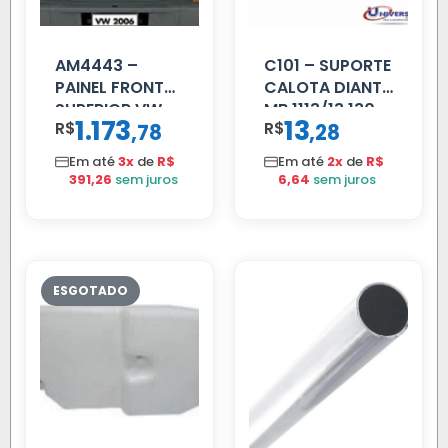
AM4443 –
C101 – SUPORTE
PAINEL FRONTAL
CALOTA DIANT
SUPERIOR VW
MB 1113/13.130
1.173
13
R$
,
R$
,
78
28
DELIVERY
Em até
3x
de
R$
Em até
2x
de
R$
391,26
sem juros
6,64
sem juros