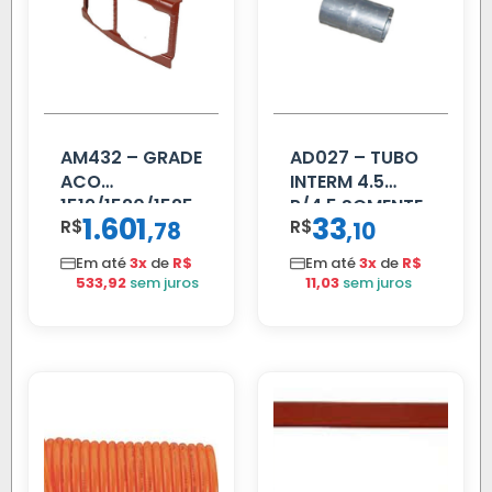
AM432 – GRADE
AD027 – TUBO
ACO
INTERM 4.5
1519/1520/1525
P/4.5 SOMENTE
1.601
33
R$
,
R$
,
78
10
PROLONGADOR
Em até
3x
de
R$
Em até
3x
de
R$
533,92
sem juros
11,03
sem juros