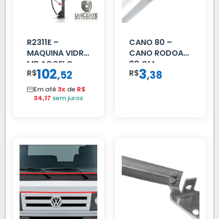
R2311E –
CANO 80 –
MAQUINA VIDRO
CANO RODOAR
MB ACCELO
80 CM
102
3
R$
,
R$
,
52
38
2002 ATE 2011
S/MOTOR LE
Em até
3x
de
R$
34,17
sem juros