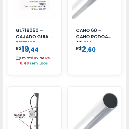
GL719050 –
CANO 60 –
CAJADO GUIA
CANO RODOAR
INFERIOR
60 CM
19
2
R$
,
R$
,
44
60
SCANIA T/R
112/113 MENOR
Em até
3x
de
R$
6,48
sem juros