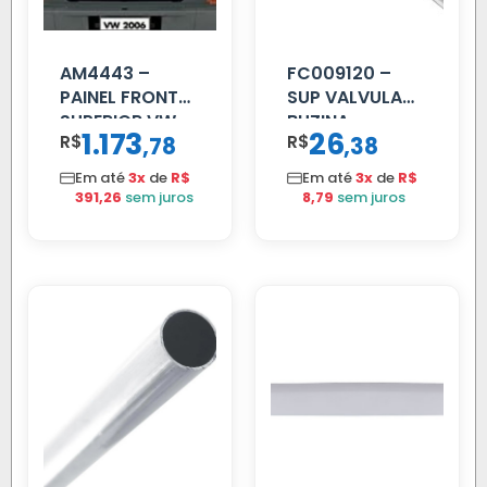
AM4443 –
FC009120 –
PAINEL FRONTAL
SUP VALVULA
SUPERIOR VW
BUZINA
1.173
26
R$
,
R$
,
78
38
DELIVERY
C/ALAVANCA
Em até
3x
de
R$
Em até
3x
de
R$
391,26
sem juros
8,79
sem juros