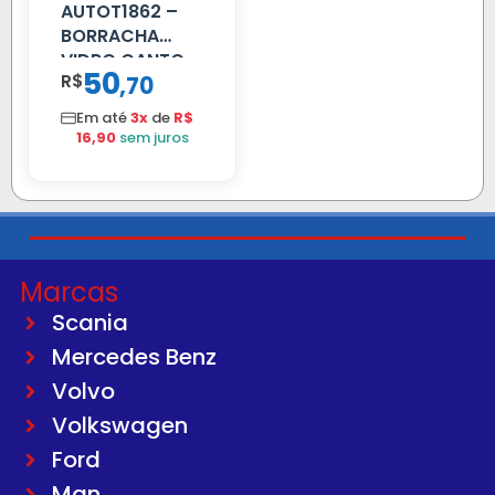
AUTOT1862 –
BORRACHA
VIDRO CANTO
50
R$
,
70
VOLVO NL
80/88…
Em até
3x
de
R$
16,90
sem juros
Marcas
Scania
Mercedes Benz
Volvo
Volkswagen
Ford
Man