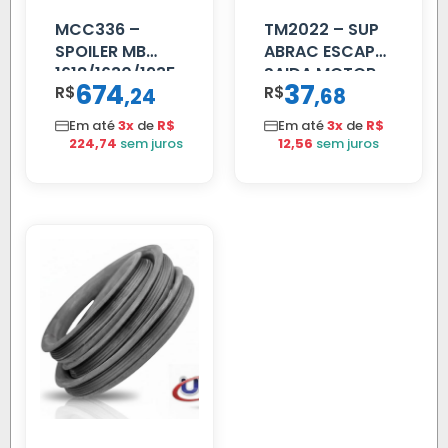
MCC336 –
TM2022 – SUP
SPOILER MB
ABRAC ESCAP
1618/1630/1935
SAIDA MOTOR
674
37
R$
,
R$
,
24
68
04 FAR
VW TITAN
C/BIGOD
Em até
3x
de
R$
Em até
3x
de
R$
224,74
sem juros
12,56
sem juros