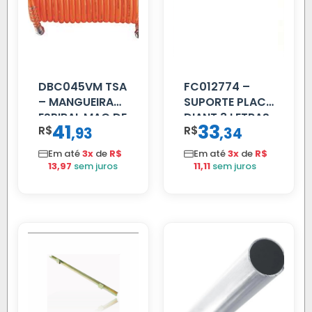
DBC045VM TSA
FC012774 –
– MANGUEIRA
SUPORTE PLACA
ESPIRAL MAO DE
DIANT 3 LETRAS
41
33
R$
,
R$
,
93
34
AMIGO UNIV 16
REFORCADO
MM 4.5MTS
Em até
3x
de
R$
Em até
3x
de
R$
VERMELHA
13,97
sem juros
11,11
sem juros