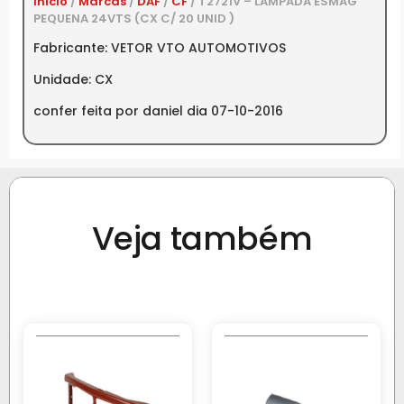
Início
/
Marcas
/
DAF
/
CF
/ T2721V – LAMPADA ESMAG
PEQUENA 24VTS (CX C/ 20 UNID )
Fabricante: VETOR VTO AUTOMOTIVOS
Unidade: CX
confer feita por daniel dia 07-10-2016
Veja também