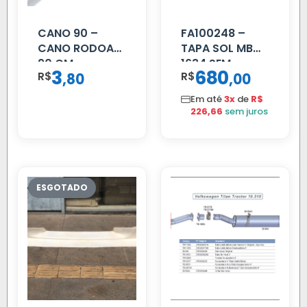
CANO 90 –
FA100248 –
CANO RODOAR
TAPA SOL MB
90 CM
1634 SEM
3
680
R$
,
R$
,
80
00
SUPORTE FIBRA
Em até
3x
de
R$
226,66
sem juros