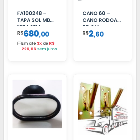
FA100248 –
CANO 60 –
TAPA SOL MB
CANO RODOAR
1634 SEM
60 CM
680
2
R$
,
R$
,
00
60
SUPORTE FIBRA
Em até
3x
de
R$
226,66
sem juros