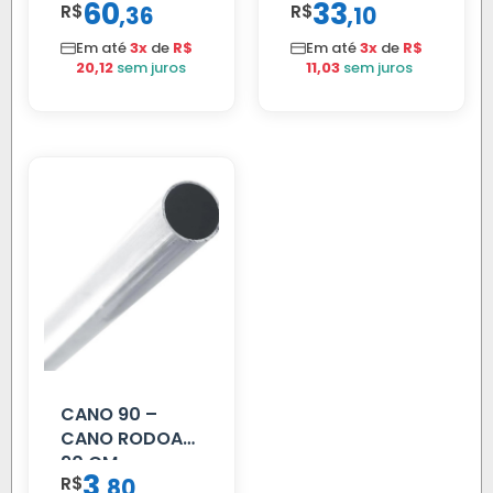
60
33
R$
,
R$
,
36
10
EDC
PROLONGADOR
Em até
3x
de
R$
Em até
3x
de
R$
20,12
sem juros
11,03
sem juros
CANO 90 –
CANO RODOAR
90 CM
3
R$
,
80