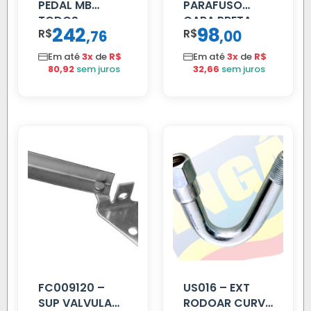
PEDAL MB
PARAFUSO
TODOS
CARA PRETA
242
98
R$
,
R$
,
76
00
PARCIAL
Em até
3x
de
R$
Em até
3x
de
R$
80,92
sem juros
32,66
sem juros
FC009120 –
US016 – EXT
SUP VALVULA
RODOAR CURVA