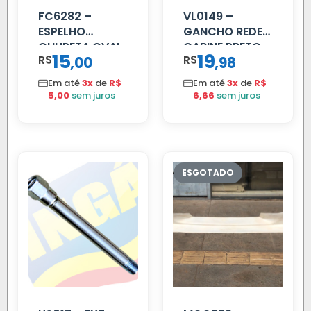
FC6282 –
VL0149 –
ESPELHO
GANCHO REDE
CHUPETA OVAL
CABINE PRETO
15
19
R$
,
R$
,
00
98
Em até
3x
de
R$
Em até
3x
de
R$
5,00
sem juros
6,66
sem juros