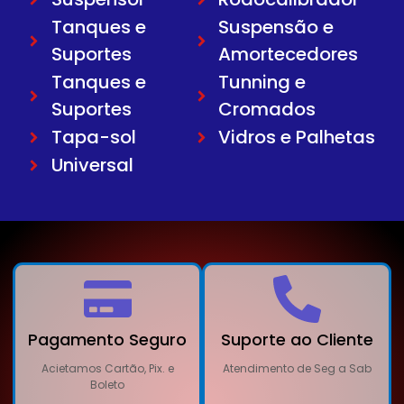
Tanques e
Suspensão e
Suportes
Amortecedores
Tanques e
Tunning e
Suportes
Cromados
Tapa-sol
Vidros e Palhetas
Universal
Pagamento Seguro
Suporte ao Cliente
Acietamos Cartão, Pix. e
Atendimento de Seg a Sab
Boleto