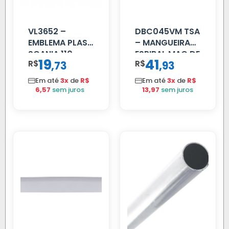
VL3652 –
DBC045VM TSA
EMBLEMA PLAST
– MANGUEIRA
SCANIA 110
ESPIRAL MAO DE
19
41
R$
,
R$
,
73
93
CROMADO
AMIGO UNIV 16
MM 4.5MTS
Em até
3x
de
R$
Em até
3x
de
R$
VERMELHA
6,57
sem juros
13,97
sem juros