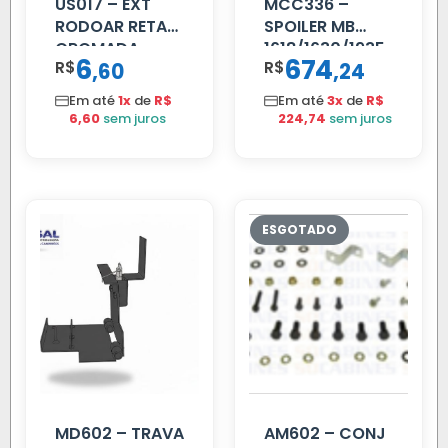
US017 – EXT
MCC336 –
RODOAR RETA
SPOILER MB
CROMADA
1618/1630/1935
6
674
R$
,
R$
,
60
24
04 FAR
C/BIGOD
Em até
1x
de
R$
Em até
3x
de
R$
6,60
sem juros
224,74
sem juros
MD602 – TRAVA
AM602 – CONJ