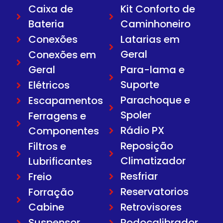
Caixa de
Kit Conforto de
Bateria
Caminhoneiro
Conexões
Latarias em
Geral
Conexões em
Geral
Para-lama e
Suporte
Elétricos
Parachoque e
Escapamentos
Spoler
Ferragens e
Rádio PX
Componentes
Reposição
Filtros e
Climatizador
Lubrificantes
Resfriar
Freio
Reservatorios
Forração
Cabine
Retrovisores
Suspensor
Rodocalibrador