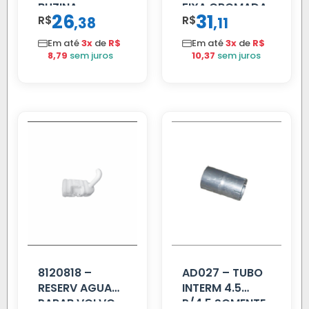
BUZINA
FIXA CROMADA
26
31
R$
,
R$
,
38
11
C/ALAVANCA
Em até
3x
de
R$
Em até
3x
de
R$
8,79
sem juros
10,37
sem juros
8120818 –
AD027 – TUBO
RESERV AGUA
INTERM 4.5
PARAB VOLVO
P/4.5 SOMENTE