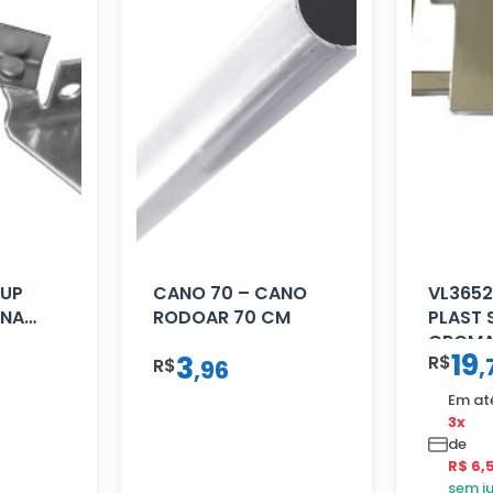
SUP
CANO 70 – CANO
VL3652
INA
RODOAR 70 CM
PLAST 
CROM
19
3
R$
,
R$
,
96
Em at
3x
de
R$ 6,
sem j