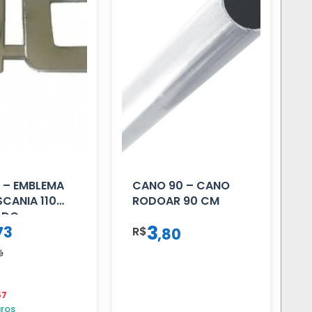
 – EMBLEMA
CANO 90 – CANO
SCANIA 110
RODOAR 90 CM
ADO
3
73
R$
,
80
é
57
uros