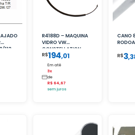
CAJADO
R4188D – MAQUINA
CANO 
R
VIDRO VW
RODOA
2/113
CONSTELLATION
194
3
R$
,
01
MANUAL LD
R$
,
3
Em até
3x
de
R$ 64,67
sem juros