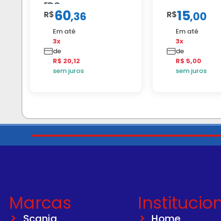
EDC
60
15
R$
R$
,
36
,
00
Em até
Em até
3x
3x
de
de
R$ 20,12
R$ 5,00
sem juros
sem juros
Marcas
Institucio
Scania
Home