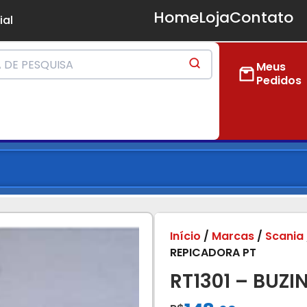
Home
Loja
Contato
ial
Meus
Pedidos
Início
/
Marcas
/
Scania
REPICADORA PT
RT1301 – BUZ