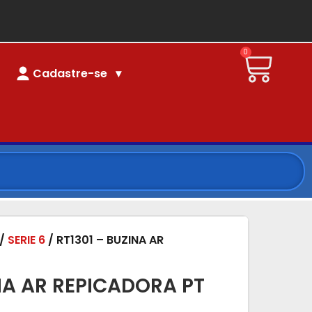
0
Cadastre-se
/
SERIE 6
/ RT1301 – BUZINA AR
INA AR REPICADORA PT