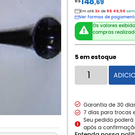
148
R$
,
69
Em até
3x
de
R$ 49,56
sem 
Ver formas de pagament
Os valores exibido
compras realizada
5 em estoque
ADICI
Garantia de 30 dias
7 dias para trocas
Seu pedido poderá s
após a confirmaçã
Entenda nossa polí