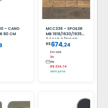
80 – CANO
MCC336 – SPOILER
R 80 CM
MB 1618/1630/1935
04 FAR C/BIGOD
674
R$
,
24
8
Em até
3x
de
R$ 224,74
sem juros