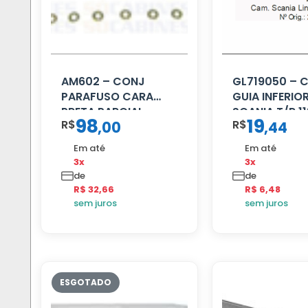
AM602 – CONJ
GL719050 – 
PARAFUSO CARA
GUIA INFERIO
PRETA PARCIAL
SCANIA T/R 11
98
19
R$
R$
,
00
,
44
MENOR
Em até
Em até
3x
3x
de
de
R$ 32,66
R$ 6,48
sem juros
sem juros