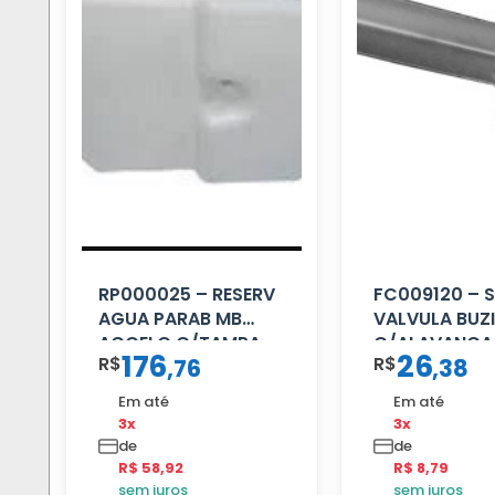
RP000025 – RESERV
FC009120 – 
AGUA PARAB MB
VALVULA BUZ
ACCELO C/TAMPA
C/ALAVANCA
176
26
R$
R$
,
76
,
38
Em até
Em até
3x
3x
de
de
R$ 58,92
R$ 8,79
sem juros
sem juros