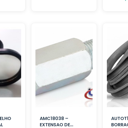
PELHO
AMC18038 –
AUTOT1
AL
EXTENSAO DE
BORRA