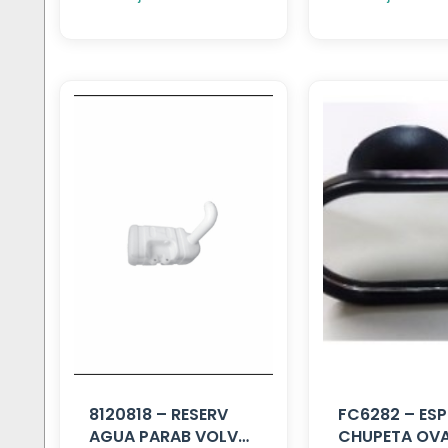
8120818 – RESERV
FC6282 – ES
AGUA PARAB VOLVO
CHUPETA OV