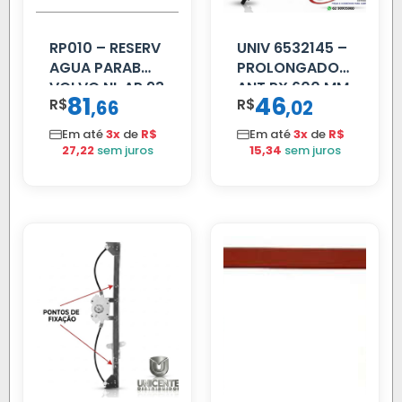
RP010 – RESERV
UNIV 6532145 –
AGUA PARAB
PROLONGADOR
VOLVO NL AP 93
ANT PX 600 MM
81
46
R$
,
R$
,
66
02
FIBRA PRETA
Em até
3x
de
R$
Em até
3x
de
R$
27,22
sem juros
15,34
sem juros