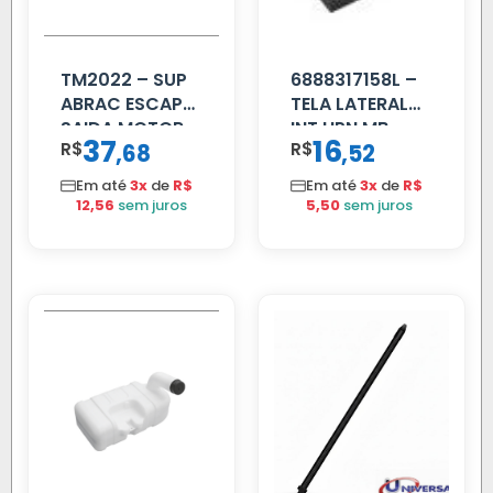
TM2022 – SUP
6888317158L –
ABRAC ESCAP
TELA LATERAL
SAIDA MOTOR
INT HPN MB
37
16
R$
,
R$
,
68
52
VW TITAN
709/MB 1618 LD
TELA
Em até
3x
de
R$
Em até
3x
de
R$
12,56
sem juros
5,50
sem juros