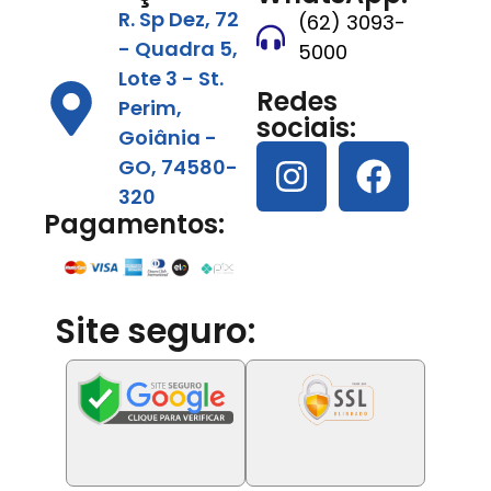
R. Sp Dez, 72
(62) 3093-
- Quadra 5,
5000
Lote 3 - St.
Redes
Perim,
sociais:
Goiânia -
GO, 74580-
320
Pagamentos:
Site seguro: