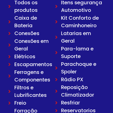
Todos os
Itens segurança
produtos
Automotivo
Caixa de
Kit Conforto de
Bateria
Caminhoneiro
Conexões
Latarias em
Geral
Conexões em
Geral
Para-lama e
Suporte
Elétricos
Parachoque e
Escapamentos
Spoler
Ferragens e
Rádio PX
Componentes
Reposição
Filtros e
Climatizador
Lubrificantes
Resfriar
Freio
Reservatorios
Forração