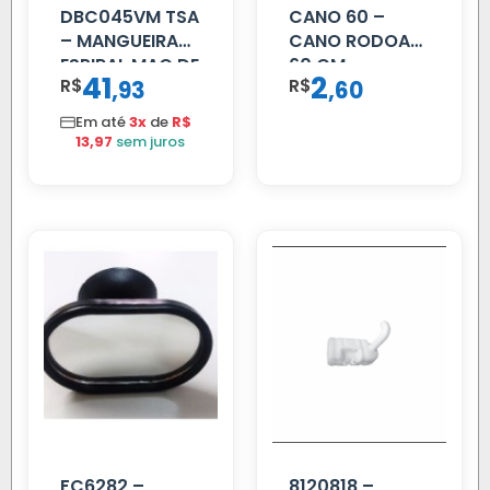
DBC045VM TSA
CANO 60 –
– MANGUEIRA
CANO RODOAR
ESPIRAL MAO DE
60 CM
41
2
R$
,
R$
,
93
60
AMIGO UNIV 16
MM 4.5MTS
Em até
3x
de
R$
VERMELHA
13,97
sem juros
FC6282 –
8120818 –