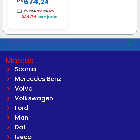
674
R$
,
24
04 FAR
C/BIGOD
Em até
3x
de
R$
224,74
sem juros
Marcas
Scania
Mercedes Benz
Volvo
Volkswagen
Ford
Man
Daf
Iveco