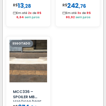
MB 1113/13.130
TODOS
13
242
R$
,
R$
,
28
76
Em até
2x
de
R$
Em até
3x
de
R$
6,64
sem juros
80,92
sem juros
MCC336 –
SPOILER MB
1618/1630/1935