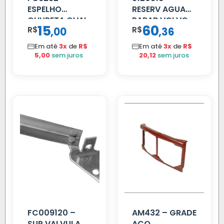
ESPELHO
RESERV AGUA
CHUPETA OVAL
PARAB VOLVO
15
60
R$
,
R$
,
00
36
EDC
Em até
3x
de
R$
Em até
3x
de
R$
5,00
sem juros
20,12
sem juros
FC009120 –
AM432 – GRADE
SUP VALVULA
ACO