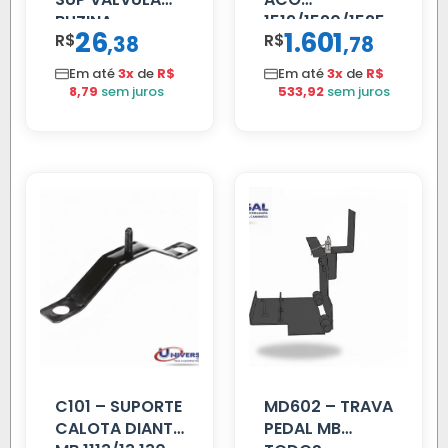
BUZINA
1519/1520/1525
26
1.601
R$
,
R$
,
38
78
C/ALAVANCA
Em até
3x
de
R$
Em até
3x
de
R$
8,79
sem juros
533,92
sem juros
C101 – SUPORTE
MD602 – TRAVA
CALOTA DIANT
PEDAL MB