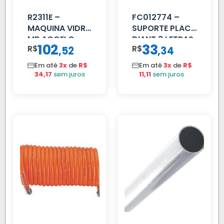
R2311E –
FC012774 –
MAQUINA VIDRO
SUPORTE PLACA
MB ACCELO
DIANT 3 LETRAS
102
33
R$
,
R$
,
52
34
2002 ATE 2011
REFORCADO
S/MOTOR LE
Em até
3x
de
R$
Em até
3x
de
R$
34,17
sem juros
11,11
sem juros