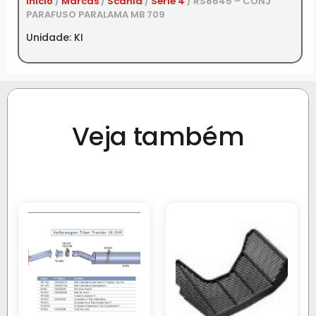
Início
/
Marcas
/
Scania
/
Série 4
/ RS8645 – CONJ
PARAFUSO PARALAMA MB 709
Unidade: KI
Veja também