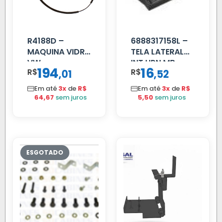
R4188D –
6888317158L –
MAQUINA VIDRO
TELA LATERAL
VW
INT HPN MB
194
16
R$
,
R$
,
01
52
CONSTELLATION
709/MB 1618 LD
MANUAL LD
TELA
Em até
3x
de
R$
Em até
3x
de
R$
64,67
sem juros
5,50
sem juros