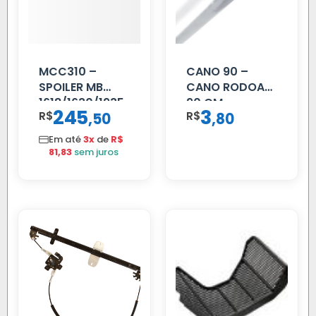
MCC310 –
CANO 90 –
SPOILER MB
CANO RODOAR
1618/1630/1935
90 CM
245
3
R$
,
R$
,
50
80
02 FAR
Em até
3x
de
R$
81,83
sem juros