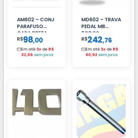
AM602 – CONJ
MD602 – TRAVA
PARAFUSO
PEDAL MB
CARA PRETA
TODOS
98
242
R$
,
R$
,
00
76
PARCIAL
Em até
3x
de
R$
Em até
3x
de
R$
32,66
sem juros
80,92
sem juros