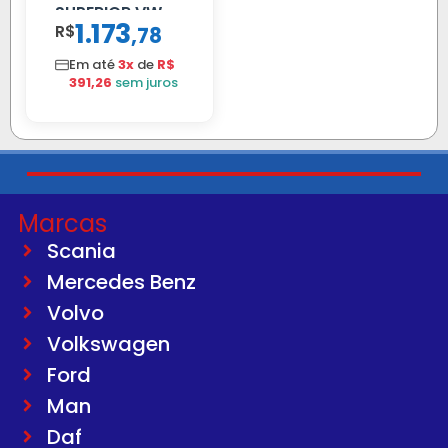
SUPERIOR VW
1.173
R$
,
78
DELIVERY
Em até
3x
de
R$
391,26
sem juros
Marcas
Scania
Mercedes Benz
Volvo
Volkswagen
Ford
Man
Daf