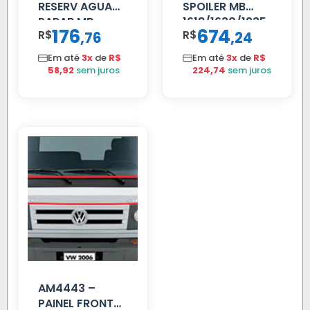
RESERV AGUA
SPOILER MB
PARAB MB
1618/1630/1935
176
674
R$
,
R$
,
76
24
ACCELO
04 FAR
C/TAMPA
C/BIGOD
Em até
3x
de
R$
Em até
3x
de
R$
58,92
sem juros
224,74
sem juros
AM4443 –
PAINEL FRONTAL