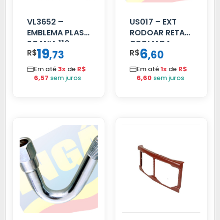
VL3652 –
US017 – EXT
EMBLEMA PLAST
RODOAR RETA
SCANIA 110
CROMADA
19
6
R$
,
R$
,
73
60
CROMADO
Em até
3x
de
R$
Em até
1x
de
R$
6,57
sem juros
6,60
sem juros