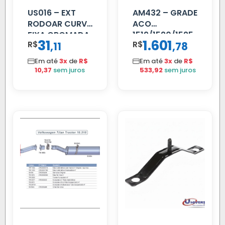
US016 – EXT
AM432 – GRADE
RODOAR CURVA
ACO
FIXA CROMADA
1519/1520/1525
31
1.601
R$
,
R$
,
11
78
Em até
3x
de
R$
Em até
3x
de
R$
10,37
sem juros
533,92
sem juros