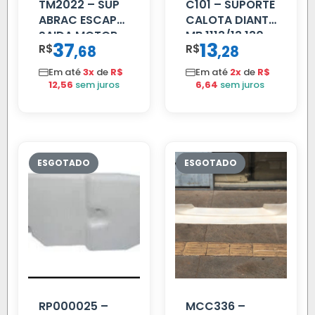
TM2022 – SUP
C101 – SUPORTE
ABRAC ESCAP
CALOTA DIANT
SAIDA MOTOR
MB 1113/13.130
37
13
R$
,
R$
,
68
28
VW TITAN
Em até
3x
de
R$
Em até
2x
de
R$
12,56
sem juros
6,64
sem juros
RP000025 –
MCC336 –