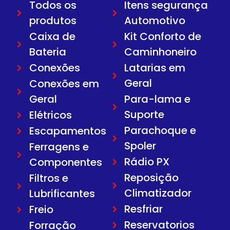
Todos os
Itens segurança
produtos
Automotivo
Caixa de
Kit Conforto de
Bateria
Caminhoneiro
Conexões
Latarias em
Geral
Conexões em
Geral
Para-lama e
Suporte
Elétricos
Parachoque e
Escapamentos
Spoler
Ferragens e
Rádio PX
Componentes
Reposição
Filtros e
Climatizador
Lubrificantes
Resfriar
Freio
Reservatorios
Forração