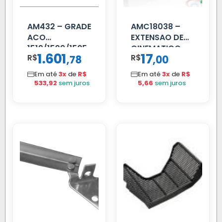
AM432 – GRADE
AMC18038 –
ACO
EXTENSAO DE
1519/1520/1525
CINEMATICO
1.601
17
R$
,
R$
,
78
00
40MM
Em até
3x
de
R$
Em até
3x
de
R$
533,92
sem juros
5,66
sem juros