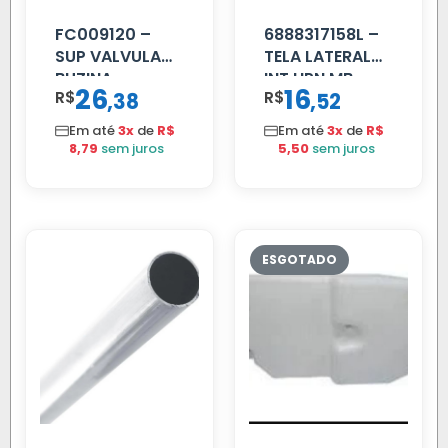
FC009120 –
6888317158L –
SUP VALVULA
TELA LATERAL
BUZINA
INT HPN MB
26
16
R$
,
R$
,
38
52
C/ALAVANCA
709/MB 1618 LD
TELA
Em até
3x
de
R$
Em até
3x
de
R$
8,79
sem juros
5,50
sem juros