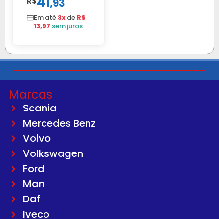
41
R$
,
93
AMIGO UNIV 16
MM 4.5MTS
Em até
3x
de
R$
VERMELHA
13,97
sem juros
Marcas
Scania
Mercedes Benz
Volvo
Volkswagen
Ford
Man
Daf
Iveco