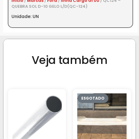
Início
/
Marcas
/
Ford
/
linha Cargo GI 00
/ QC124 –
QUEBRA SOL D-10 GELO L/D(QC-124)
Unidade: UN
Veja também