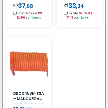
SAIDA MOTOR
DIANT 3 LETRAS
37
33
R$
,
R$
,
68
34
VW TITAN
REFORCADO
Em até
3x
de
R$
Em até
3x
de
R$
12,56
sem juros
11,11
sem juros
DBC045VM TSA
– MANGUEIRA
ESPIRAL MAO DE