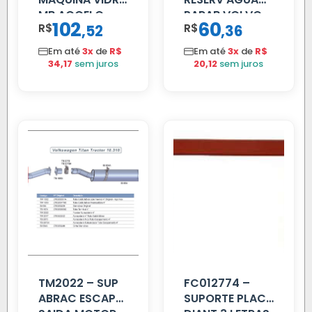
MB ACCELO
PARAB VOLVO
102
60
R$
,
R$
,
52
36
2002 ATE 2011
EDC
S/MOTOR LE
Em até
3x
de
R$
Em até
3x
de
R$
34,17
sem juros
20,12
sem juros
TM2022 – SUP
FC012774 –
ABRAC ESCAP
SUPORTE PLACA