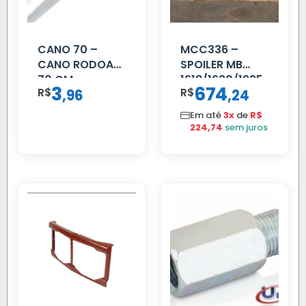
CANO 70 –
MCC336 –
CANO RODOAR
SPOILER MB
70 CM
1618/1630/1935
3
674
R$
,
R$
,
96
24
04 FAR
C/BIGOD
Em até
3x
de
R$
224,74
sem juros