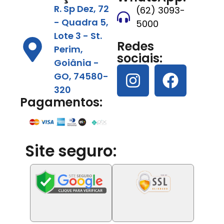
R. Sp Dez, 72
(62) 3093-
- Quadra 5,
5000
Lote 3 - St.
Redes
Perim,
sociais:
Goiânia -
GO, 74580-
320
Pagamentos:
Site seguro: