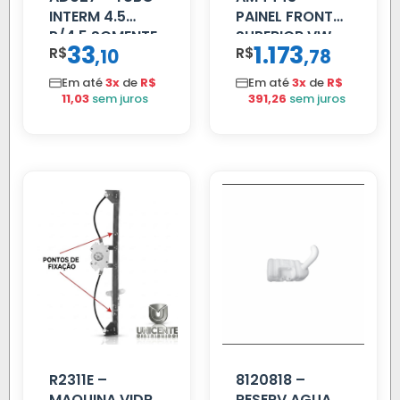
INTERM 4.5
PAINEL FRONTAL
P/4.5 SOMENTE
SUPERIOR VW
33
1.173
R$
,
R$
,
10
78
PROLONGADOR
DELIVERY
Em até
3x
de
R$
Em até
3x
de
R$
11,03
sem juros
391,26
sem juros
R2311E –
8120818 –
MAQUINA VIDRO
RESERV AGUA