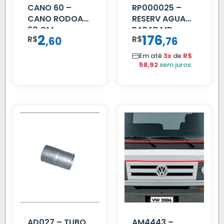
CANO 60 –
RP000025 –
CANO RODOAR
RESERV AGUA
60 CM
PARAB MB
2
176
R$
,
R$
,
60
76
ACCELO
C/TAMPA
Em até
3x
de
R$
58,92
sem juros
AD027 – TUBO
AM4443 –