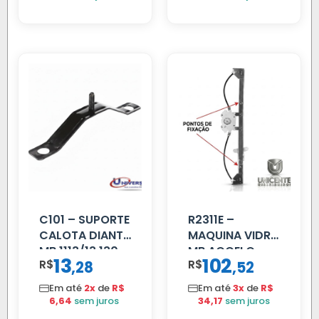
C101 – SUPORTE
R2311E –
CALOTA DIANT
MAQUINA VIDRO
MB 1113/13.130
MB ACCELO
13
102
R$
,
R$
,
28
52
2002 ATE 2011
S/MOTOR LE
Em até
2x
de
R$
Em até
3x
de
R$
6,64
sem juros
34,17
sem juros