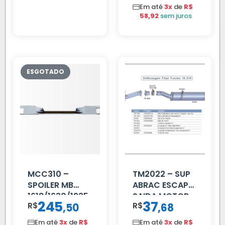
C/TAMPA
Em até
3x
de
R$
58,92
sem juros
MCC310 –
TM2022 – SUP
SPOILER MB
ABRAC ESCAP
1618/1630/1935
SAIDA MOTOR
245
37
R$
,
R$
,
50
68
02 FAR
VW TITAN
Em até
3x
de
R$
Em até
3x
de
R$