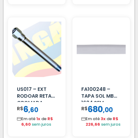
US017 – EXT
FA100248 –
RODOAR RETA
TAPA SOL MB
CROMADA
1634 SEM
6
680
R$
,
R$
,
60
00
SUPORTE FIBRA
Em até
1x
de
R$
Em até
3x
de
R$
6,60
sem juros
226,66
sem juros