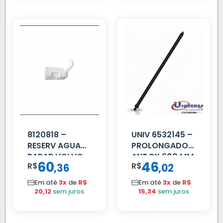
8120818 –
UNIV 6532145 –
RESERV AGUA
PROLONGADOR
PARAB VOLVO
ANT PX 600 MM
60
46
R$
,
R$
,
36
02
EDC
FIBRA PRETA
Em até
3x
de
R$
Em até
3x
de
R$
20,12
sem juros
15,34
sem juros