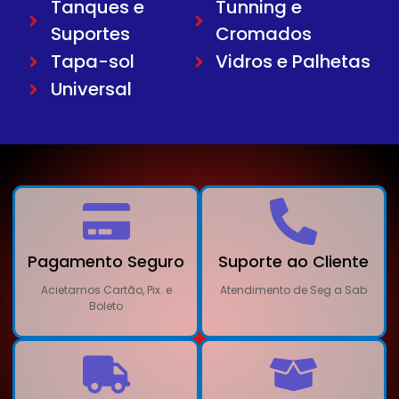
Tanques e
Tunning e
Suportes
Cromados
Tapa-sol
Vidros e Palhetas
Universal
Pagamento Seguro
Suporte ao Cliente
Acietamos Cartão, Pix. e
Atendimento de Seg a Sab
Boleto