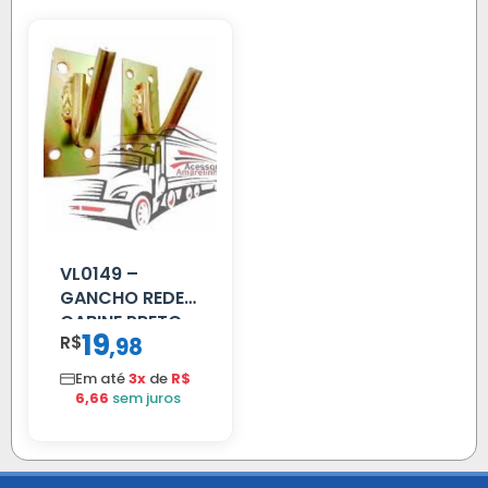
VL0149 –
GANCHO REDE
CABINE PRETO
19
R$
,
98
Em até
3x
de
R$
6,66
sem juros