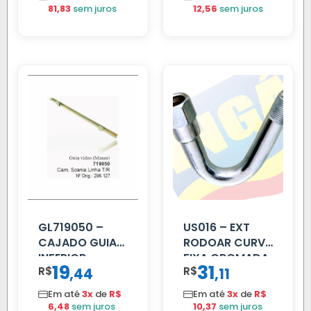
81,83
sem juros
12,56
sem juros
GL719050 –
US016 – EXT
CAJADO GUIA
RODOAR CURVA
INFERIOR
FIXA CROMADA
19
31
R$
,
R$
,
44
11
SCANIA T/R
112/113 MENOR
Em até
3x
de
R$
Em até
3x
de
R$
6,48
sem juros
10,37
sem juros