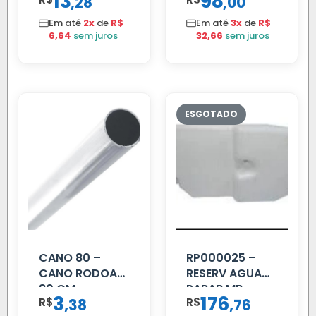
13
98
,
,
28
00
DIANTEIRA
PARCIAL
RODA 10 FUROS
Em até
2x
de
R$
Em até
3x
de
R$
6,64
sem juros
32,66
sem juros
CANO 80 –
RP000025 –
CANO RODOAR
RESERV AGUA
80 CM
PARAB MB
3
176
R$
,
R$
,
38
76
ACCELO