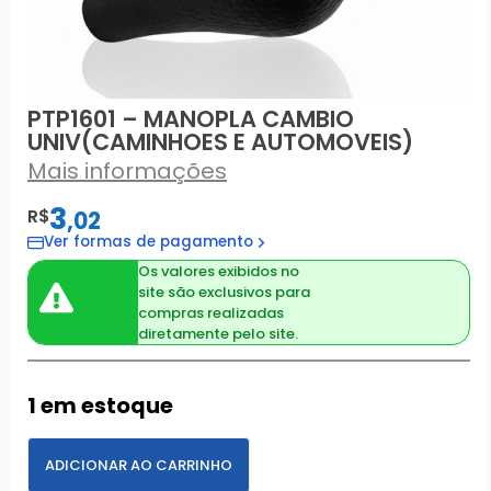
PTP1601 – MANOPLA CAMBIO
UNIV(CAMINHOES E AUTOMOVEIS)
Mais informações
3
R$
,
02
Ver formas de pagamento
Os valores exibidos no
site são exclusivos para
compras realizadas
diretamente pelo site.
1 em estoque
ADICIONAR AO CARRINHO