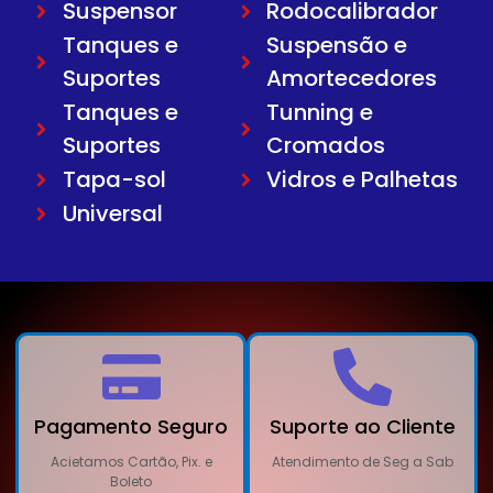
Suspensor
Rodocalibrador
Tanques e
Suspensão e
Suportes
Amortecedores
Tanques e
Tunning e
Suportes
Cromados
Tapa-sol
Vidros e Palhetas
Universal
Pagamento Seguro
Suporte ao Cliente
Acietamos Cartão, Pix. e
Atendimento de Seg a Sab
Boleto