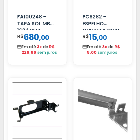
FA100248 –
FC6282 –
TAPA SOL MB
ESPELHO
1634 SEM
CHUPETA OVAL
680
15
R$
,
R$
,
00
00
SUPORTE FIBRA
Em até
3x
de
R$
Em até
3x
de
R$
226,66
sem juros
5,00
sem juros