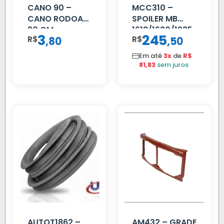
CANO 90 –
MCC310 –
CANO RODOAR
SPOILER MB
90 CM
1618/1630/1935
3
245
R$
,
R$
,
80
50
02 FAR
Em até
3x
de
R$
81,83
sem juros
AUTOT1862 –
AM432 – GRADE