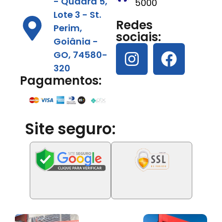
- Quadra 5,
5000
Lote 3 - St.
Redes
Perim,
sociais:
Goiânia -
GO, 74580-
320
Pagamentos:
Site seguro: