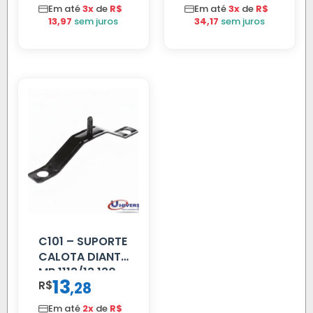
MM 4.5MTS
S/MOTOR LE
Em até
3x
de
R$
Em até
3x
de
R$
VERMELHA
13,97
sem juros
34,17
sem juros
C101 – SUPORTE
CALOTA DIANT
MB 1113/13.130
13
R$
,
28
Em até
2x
de
R$