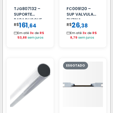
TJG807132 –
FC009120 –
SUPORTE
SUP VALVULA
PARACHOQUE
BUZINA
161
26
R$
,
R$
,
64
38
VW 12.170 LD
C/ALAVANCA
Em até
3x
de
R$
Em até
3x
de
R$
53,88
sem juros
8,79
sem juros