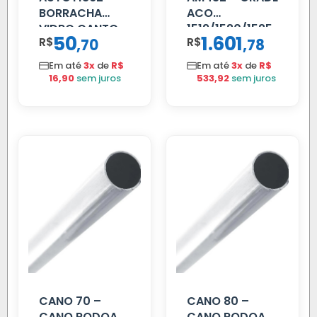
BORRACHA
ACO
VIDRO CANTO
1519/1520/1525
50
1.601
R$
,
R$
,
70
78
VOLVO NL
80/88…
Em até
3x
de
R$
Em até
3x
de
R$
16,90
sem juros
533,92
sem juros
CANO 70 –
CANO 80 –
CANO RODOAR
CANO RODOAR