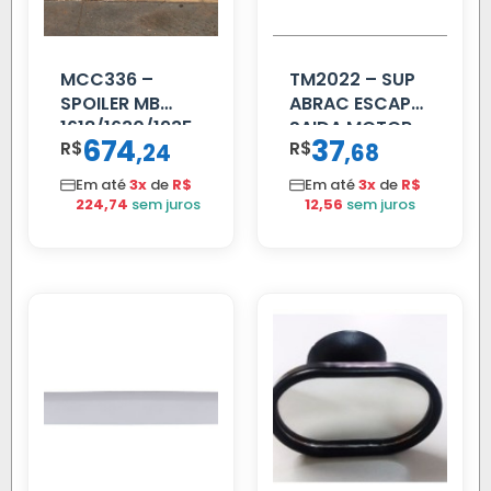
MCC336 –
TM2022 – SUP
SPOILER MB
ABRAC ESCAP
1618/1630/1935
SAIDA MOTOR
674
37
R$
,
R$
,
24
68
04 FAR
VW TITAN
C/BIGOD
Em até
3x
de
R$
Em até
3x
de
R$
224,74
sem juros
12,56
sem juros