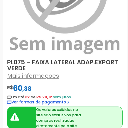
PL075 – FAIXA LATERAL ADAP.EXPORT
VERDE
Mais informações
60
R$
,
38
Em até
3x
de
R$ 20,12
sem juros
Ver formas de pagamento
Os valores exibidos no
site são exclusivos para
compras realizadas
diretamente pelo site.