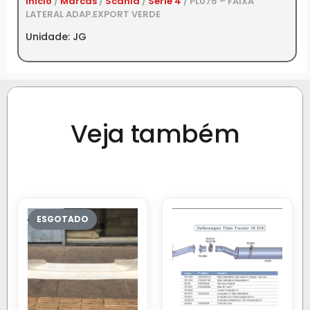
Início
/
Marcas
/
Scania
/
Série 4
/ PL075 – FAIXA
LATERAL ADAP.EXPORT VERDE
Unidade: JG
Veja também