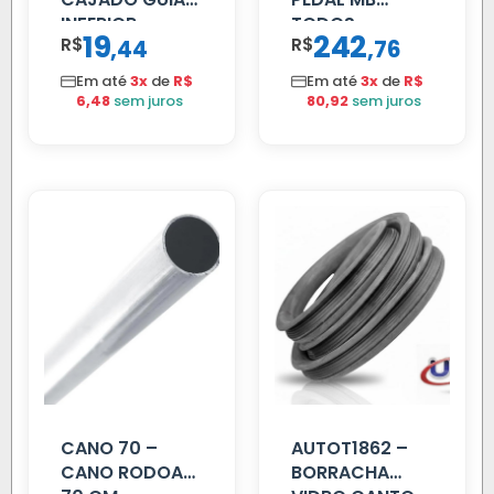
INFERIOR
TODOS
19
242
R$
,
R$
,
44
76
SCANIA T/R
112/113 MENOR
Em até
3x
de
R$
Em até
3x
de
R$
6,48
sem juros
80,92
sem juros
CANO 70 –
AUTOT1862 –
CANO RODOAR
BORRACHA