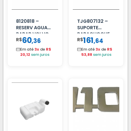
8120818 –
TJG807132 –
RESERV AGUA
SUPORTE
PARAB VOLVO
PARACHOQUE
60
161
R$
,
R$
,
36
64
EDC
VW 12.170 LD
Em até
3x
de
R$
Em até
3x
de
R$
20,12
sem juros
53,88
sem juros