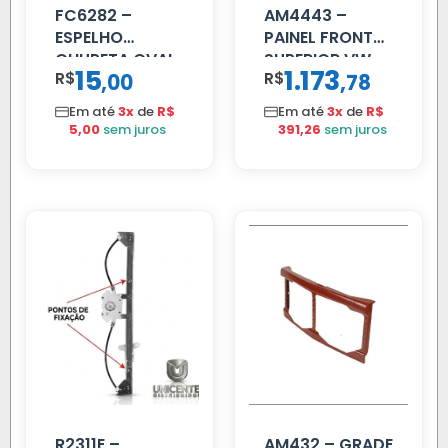
FC6282 –
AM4443 –
ESPELHO
PAINEL FRONTAL
CHUPETA OVAL
SUPERIOR VW
15
1.173
R$
,
R$
,
00
78
DELIVERY
Em até
3x
de
R$
Em até
3x
de
R$
5,00
sem juros
391,26
sem juros
R2311E –
AM432 – GRADE