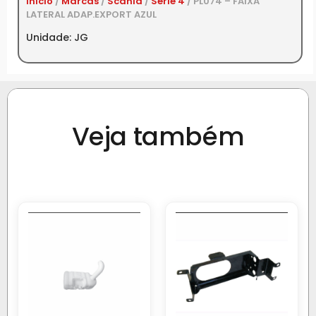
Início
/
Marcas
/
Scania
/
Série 4
/ PL074 – FAIXA
LATERAL ADAP.EXPORT AZUL
Unidade: JG
Veja também