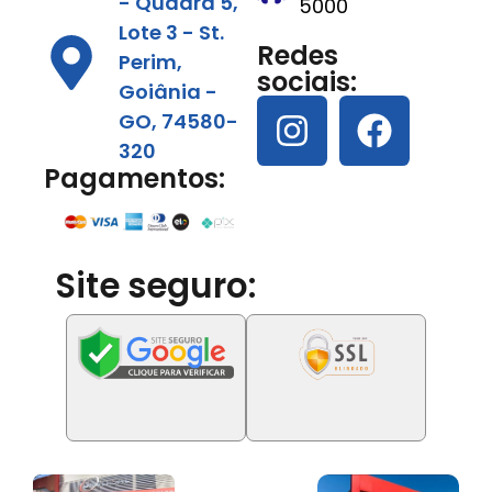
- Quadra 5,
5000
Lote 3 - St.
Redes
Perim,
sociais:
Goiânia -
GO, 74580-
320
Pagamentos:
Site seguro: