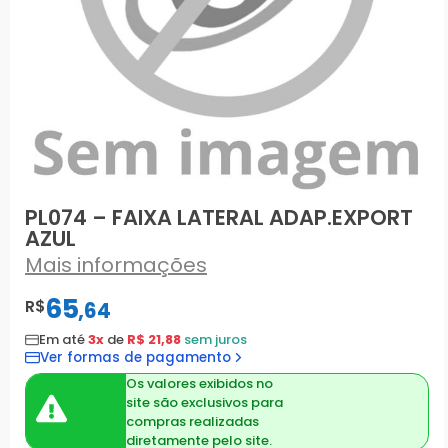
PL074 – FAIXA LATERAL ADAP.EXPORT
AZUL
Mais informações
65
R$
,
64
Em até
3x
de
R$ 21,88
sem juros
Ver formas de pagamento
Os valores exibidos no
site são exclusivos para
compras realizadas
diretamente pelo site.