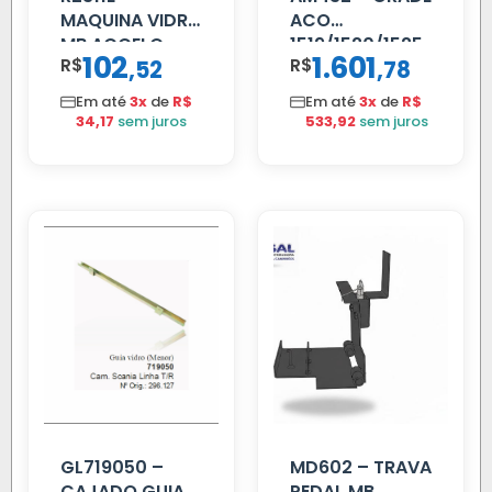
MAQUINA VIDRO
ACO
MB ACCELO
1519/1520/1525
102
1.601
R$
,
R$
,
52
78
2002 ATE 2011
S/MOTOR LE
Em até
3x
de
R$
Em até
3x
de
R$
34,17
sem juros
533,92
sem juros
GL719050 –
MD602 – TRAVA
CAJADO GUIA
PEDAL MB