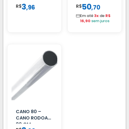
70 CM
VIDRO CANTO
3
50
R$
,
R$
,
96
70
VOLVO NL
80/88…
Em até
3x
de
R$
16,90
sem juros
CANO 80 –
CANO RODOAR
80 CM