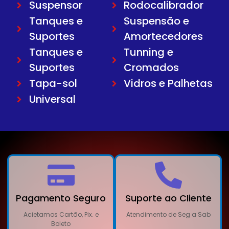
Suspensor
Rodocalibrador
Tanques e
Suspensão e
Suportes
Amortecedores
Tanques e
Tunning e
Suportes
Cromados
Tapa-sol
Vidros e Palhetas
Universal
Pagamento Seguro
Suporte ao Cliente
Acietamos Cartão, Pix. e
Atendimento de Seg a Sab
Boleto