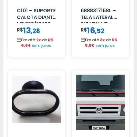
C101 – SUPORTE
6888317158L –
CALOTA DIANT
TELA LATERAL
MB 1113/13.130
INT HPN MB
13
16
R$
,
R$
,
28
52
709/MB 1618 LD
TELA
Em até
2x
de
R$
Em até
3x
de
R$
6,64
sem juros
5,50
sem juros