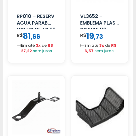
RP010 – RESERV
VL3652 –
AGUA PARAB
EMBLEMA PLAST
VOLVO NL AP 93
SCANIA 110
81
19
R$
,
R$
,
66
73
CROMADO
Em até
3x
de
R$
Em até
3x
de
R$
27,22
sem juros
6,57
sem juros