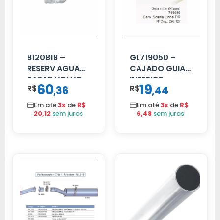
8120818 –
GL719050 –
RESERV AGUA
CAJADO GUIA
PARAB VOLVO
INFERIOR
60
19
R$
,
R$
,
36
44
EDC
SCANIA T/R
112/113 MENOR
Em até
3x
de
R$
Em até
3x
de
R$
20,12
sem juros
6,48
sem juros