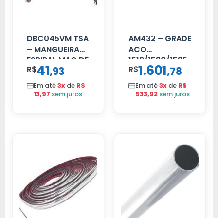
DBC045VM TSA
AM432 – GRADE
– MANGUEIRA
ACO
ESPIRAL MAO DE
1519/1520/1525
41
1.601
R$
,
R$
,
93
78
AMIGO UNIV 16
MM 4.5MTS
Em até
3x
de
R$
Em até
3x
de
R$
VERMELHA
13,97
sem juros
533,92
sem juros