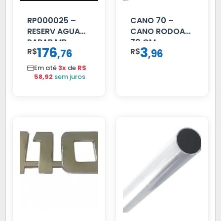
RP000025 –
CANO 70 –
RESERV AGUA
CANO RODOAR
PARAB MB
70 CM
176
3
R$
,
R$
,
76
96
ACCELO
C/TAMPA
Em até
3x
de
R$
58,92
sem juros