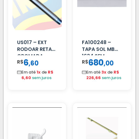
US017 – EXT
FA100248 –
RODOAR RETA
TAPA SOL MB
CROMADA
1634 SEM
6
680
R$
,
R$
,
60
00
SUPORTE FIBRA
Em até
1x
de
R$
Em até
3x
de
R$
6,60
sem juros
226,66
sem juros