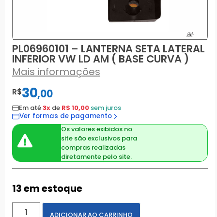
PL06960101 – LANTERNA SETA LATERAL
INFERIOR VW LD AM ( BASE CURVA )
Mais informações
30
R$
,
00
Em até
3x
de
R$ 10,00
sem juros
Ver formas de pagamento
Os valores exibidos no
site são exclusivos para
compras realizadas
diretamente pelo site.
13 em estoque
ADICIONAR AO CARRINHO