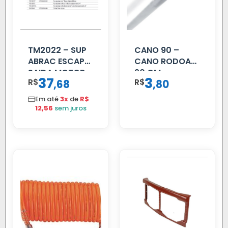
TM2022 – SUP
CANO 90 –
ABRAC ESCAP
CANO RODOAR
SAIDA MOTOR
90 CM
37
3
R$
,
R$
,
68
80
VW TITAN
Em até
3x
de
R$
12,56
sem juros