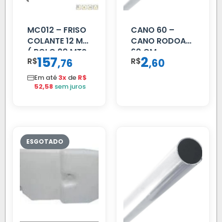
MC012 – FRISO
CANO 60 –
COLANTE 12 MM
CANO RODOAR
( ROLO 20 MTS
60 CM
157
2
R$
,
R$
,
76
60
)
Em até
3x
de
R$
52,58
sem juros