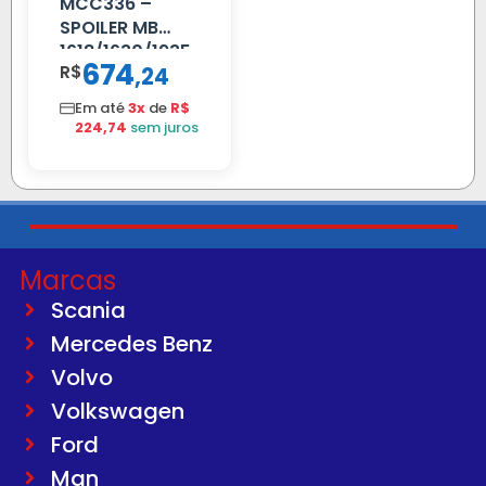
MCC336 –
SPOILER MB
1618/1630/1935
674
R$
,
24
04 FAR
C/BIGOD
Em até
3x
de
R$
224,74
sem juros
Marcas
Scania
Mercedes Benz
Volvo
Volkswagen
Ford
Man