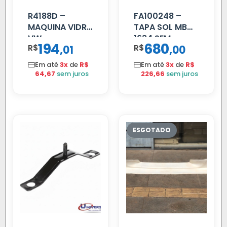
R4188D –
FA100248 –
MAQUINA VIDRO
TAPA SOL MB
VW
1634 SEM
194
680
R$
,
R$
,
01
00
CONSTELLATION
SUPORTE FIBRA
MANUAL LD
Em até
3x
de
R$
Em até
3x
de
R$
64,67
sem juros
226,66
sem juros