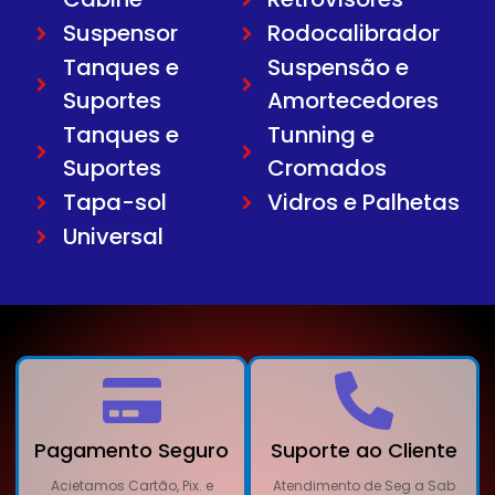
Suspensor
Rodocalibrador
Tanques e
Suspensão e
Suportes
Amortecedores
Tanques e
Tunning e
Suportes
Cromados
Tapa-sol
Vidros e Palhetas
Universal
Pagamento Seguro
Suporte ao Cliente
Acietamos Cartão, Pix. e
Atendimento de Seg a Sab