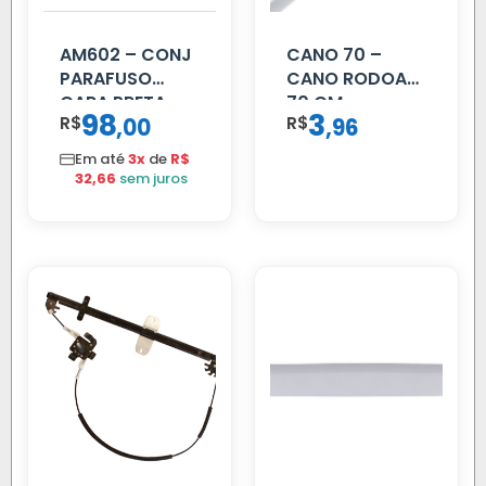
AM602 – CONJ
CANO 70 –
PARAFUSO
CANO RODOAR
CARA PRETA
70 CM
98
3
R$
,
R$
,
00
96
PARCIAL
Em até
3x
de
R$
32,66
sem juros