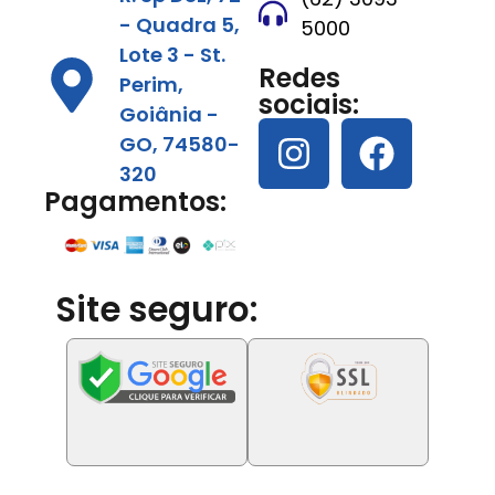
- Quadra 5,
5000
Lote 3 - St.
Redes
Perim,
sociais:
Goiânia -
GO, 74580-
320
Pagamentos:
Site seguro: