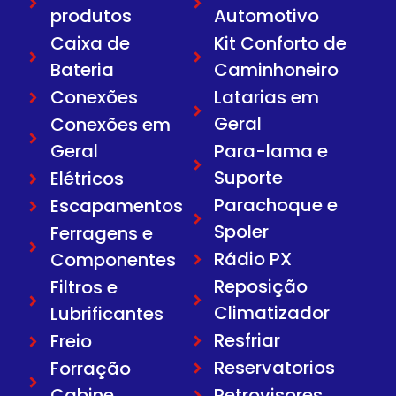
produtos
Automotivo
Caixa de
Kit Conforto de
Bateria
Caminhoneiro
Conexões
Latarias em
Geral
Conexões em
Geral
Para-lama e
Suporte
Elétricos
Parachoque e
Escapamentos
Spoler
Ferragens e
Rádio PX
Componentes
Reposição
Filtros e
Climatizador
Lubrificantes
Resfriar
Freio
Reservatorios
Forração
Cabine
Retrovisores