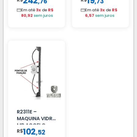
242
19
,
,
76
73
CROMADO
Em até
3x
de
R$
Em até
3x
de
R$
80,92
sem juros
6,57
sem juros
R2311E –
MAQUINA VIDRO
MB ACCELO
102
R$
,
52
2002 ATE 2011