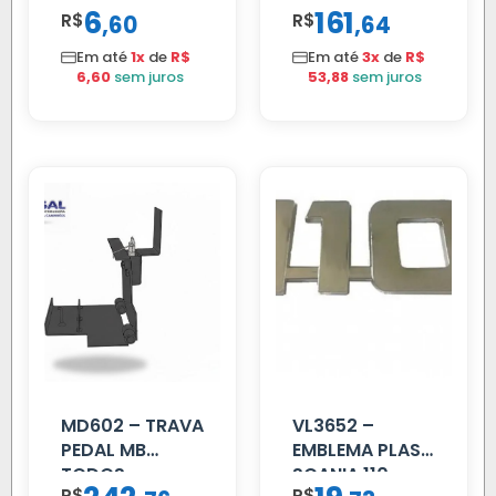
6
161
R$
,
R$
,
60
64
VW 12.170 LD
Em até
1x
de
R$
Em até
3x
de
R$
6,60
sem juros
53,88
sem juros
MD602 – TRAVA
VL3652 –
PEDAL MB
EMBLEMA PLAST
TODOS
SCANIA 110
R$
R$