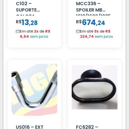
C102 –
MCC336 –
SUPORTE
SPOILER MB
CALOTA
1618/1630/1935
13
674
R$
,
R$
,
28
24
DIANTEIRA
04 FAR
RODA 10 FUROS
C/BIGOD
Em até
2x
de
R$
Em até
3x
de
R$
6,64
sem juros
224,74
sem juros
US016 – EXT
FC6282 –