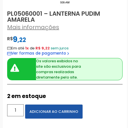
PL05060001 – LANTERNA PUDIM
AMARELA
Mais informações
9
R$
,
22
Em até
1x
de
R$ 9,22
sem juros
Ver formas de pagamento
Os valores exibidos no
site são exclusivos para
compras realizadas
diretamente pelo site.
2 em estoque
ADICIONAR AO CARRINHO