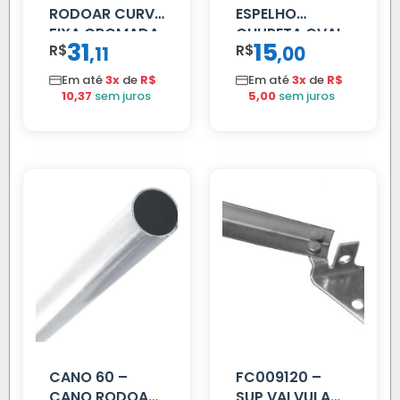
RODOAR CURVA
ESPELHO
FIXA CROMADA
CHUPETA OVAL
31
15
R$
,
R$
,
11
00
Em até
3x
de
R$
Em até
3x
de
R$
10,37
sem juros
5,00
sem juros
CANO 60 –
FC009120 –
CANO RODOAR
SUP VALVULA