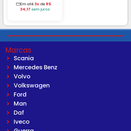
S/MOTOR LE
Em até
3x
de
R$
34,17
sem juros
Marcas
Scania
Mercedes Benz
Volvo
Volkswagen
Ford
Man
Daf
Iveco
Guerra