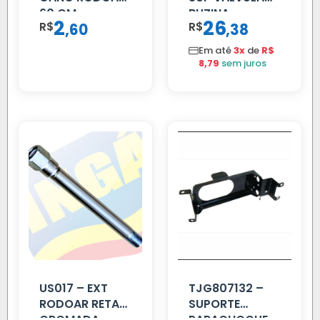
60 CM
BUZINA
2
26
R$
,
R$
,
60
38
C/ALAVANCA
Em até
3x
de
R$
8,79
sem juros
US017 – EXT
TJG807132 –
RODOAR RETA
SUPORTE
CROMADA
PARACHOQUE