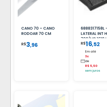
CANO 70 – CANO
6888317158L 
RODOAR 70 CM
LATERAL INT 
709/MB 1618 
16
3
R$
,
52
R$
,
96
Em até
3x
de
R$ 5,50
sem juros