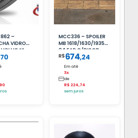
862 –
MCC336 – SPOILER
CHA VIDRO
MB 1618/1630/1935
 VOLVO NL
04 FAR C/BIGOD
674
R$
,
70
,
24
…
é
Em até
3x
de
,90
R$ 224,74
uros
sem juros