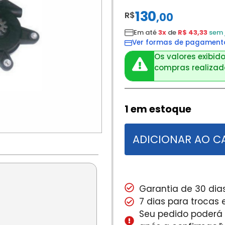
130
R$
,
00
Em até
3x
de
R$ 43,33
sem 
Ver formas de pagament
Os valores exibido
compras realizada
1 em estoque
ADICIONAR AO C
Garantia de 30 dias
7 dias para trocas
Seu pedido poderá s