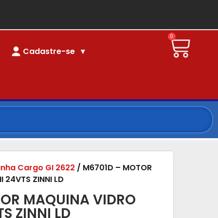
0
Cadastre-se
linha Cargo GI 2622
/ M6701D – MOTOR
 24VTS ZINNI LD
TOR MAQUINA VIDRO
S ZINNI LD