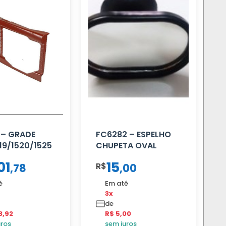
 – GRADE
FC6282 – ESPELHO
19/1520/1525
CHUPETA OVAL
01
15
R$
,
78
,
00
é
Em até
3x
de
3,92
R$ 5,00
uros
sem juros