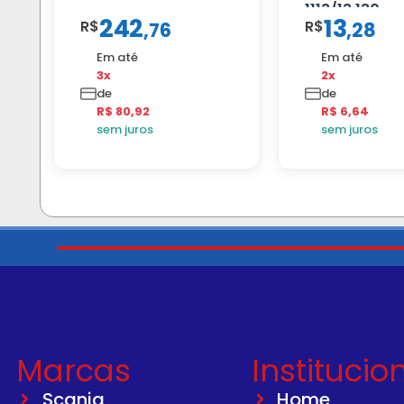
1113/13.130
242
13
R$
R$
,
76
,
28
Em até
Em até
3x
2x
de
de
R$ 80,92
R$ 6,64
sem juros
sem juros
Marcas
Institucio
Scania
Home