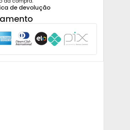
o da compra.
tica de devolução
gamento