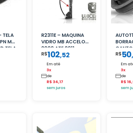
– TELA
R2311E – MAQUINA
AUTOT1
HPN MB
VIDRO MB ACCELO
BORRA
LD TELA
2002 ATE 2011
CANTO
102
50
R$
R$
,
52
S/MOTOR LE
80/88
Em até
Em at
3x
3x
de
de
R$ 34,17
R$ 16
sem juros
sem j