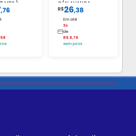
0 MTS )
C/ALAVANCA
7
26
R$
,
76
,
38
é
Em até
3x
de
,58
R$ 8,79
uros
sem juros