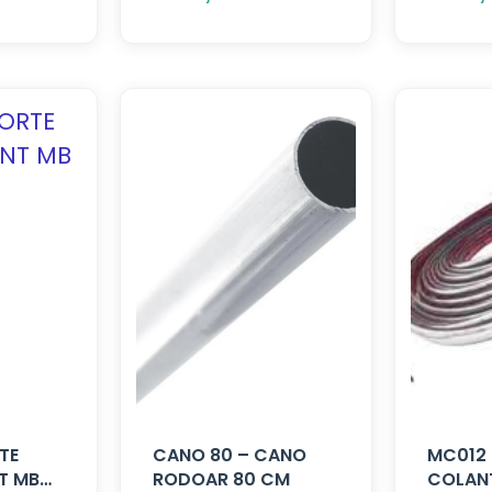
TE
CANO 80 – CANO
MC012 
T MB
RODOAR 80 CM
COLANT