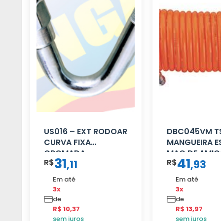
US016 – EXT RODOAR
DBC045VM T
CURVA FIXA
MANGUEIRA E
CROMADA
MAO DE AMIG
31
41
R$
R$
,
11
,
93
16 MM 4.5MT
VERMELHA
Em até
Em até
3x
3x
de
de
R$ 10,37
R$ 13,97
sem juros
sem juros