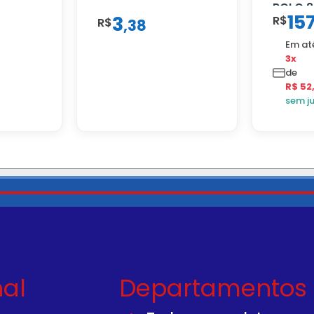
ROLO 2
15
3
R$
R$
,
38
Em at
3x
de
R$ 52
sem j
nal
Departamentos