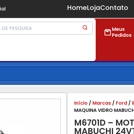
Home
Loja
Contato
ial
Meus
Pedidos
Início
/
Marcas
/
Ford
/
MAQUINA VIDRO MABUCHI
M6701D – MO
MABUCHI 24VT