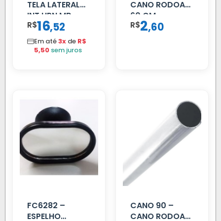
TELA LATERAL
CANO RODOAR
INT HPN MB
60 CM
16
2
R$
,
R$
,
52
60
709/MB 1618 LD
TELA
Em até
3x
de
R$
5,50
sem juros
FC6282 –
CANO 90 –
ESPELHO
CANO RODOAR