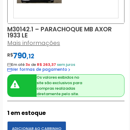
M30142.1 – PARACHOQUE MB AXOR
1933 LE
Mais informações
790
R$
,
12
Em até
3x
de
R$ 263,37
sem juros
Ver formas de pagamento
Os valores exibidos no
site são exclusivos para
compras realizadas
diretamente pelo site.
1 em estoque
ADICIONAR AO CARRINHO