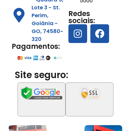
5000
Lote 3 - St.
Redes
Perim,
sociais:
Goiânia -
GO, 74580-
320
Pagamentos:
Site seguro: