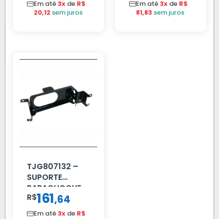
Em até
3x
de
R$
Em até
3x
de
R$
20,12
sem juros
81,83
sem juros
TJG807132 –
SUPORTE
PARACHOQUE
161
R$
,
64
VW 12.170 LD
Em até
3x
de
R$