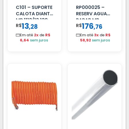
C101 – SUPORTE
RP000025 –
CALOTA DIANT
RESERV AGUA
MB 1113/13.130
PARAB MB
13
176
R$
,
R$
,
28
76
ACCELO
C/TAMPA
Em até
2x
de
R$
Em até
3x
de
R$
6,64
sem juros
58,92
sem juros