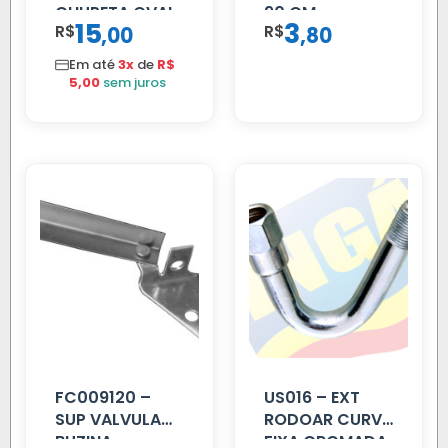
CHUPETA OVAL
90 CM
15
3
R$
,
R$
,
00
80
Em até
3x
de
R$
5,00
sem juros
FC009120 –
US016 – EXT
SUP VALVULA
RODOAR CURVA
BUZINA
FIXA CROMADA