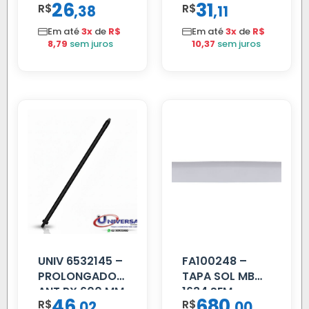
26
31
R$
,
R$
,
38
11
C/ALAVANCA
Em até
3x
de
R$
Em até
3x
de
R$
8,79
sem juros
10,37
sem juros
UNIV 6532145 –
FA100248 –
PROLONGADOR
TAPA SOL MB
ANT PX 600 MM
1634 SEM
46
680
R$
,
R$
,
02
00
FIBRA PRETA
SUPORTE FIBRA