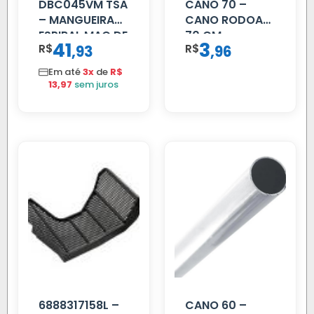
DBC045VM TSA
CANO 70 –
– MANGUEIRA
CANO RODOAR
ESPIRAL MAO DE
70 CM
41
3
R$
,
R$
,
93
96
AMIGO UNIV 16
MM 4.5MTS
Em até
3x
de
R$
VERMELHA
13,97
sem juros
6888317158L –
CANO 60 –