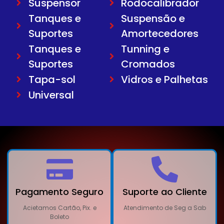
Suspensor
Rodocalibrador
Tanques e
Suspensão e
Suportes
Amortecedores
Tanques e
Tunning e
Suportes
Cromados
Tapa-sol
Vidros e Palhetas
Universal
Pagamento Seguro
Suporte ao Cliente
Acietamos Cartão, Pix. e
Atendimento de Seg a Sab
Boleto