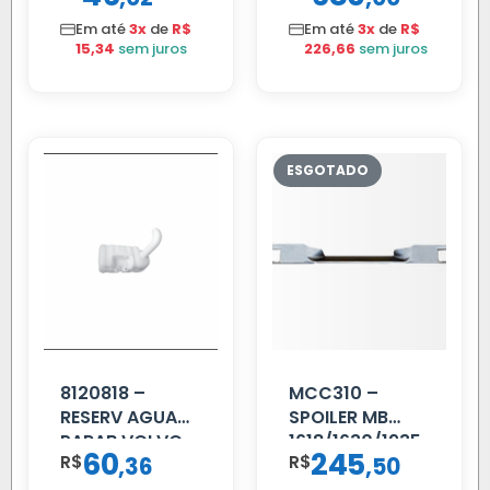
Em até
3x
de
R$
Em até
3x
de
R$
15,34
sem juros
226,66
sem juros
8120818 –
MCC310 –
RESERV AGUA
SPOILER MB
PARAB VOLVO
1618/1630/1935
60
245
R$
,
R$
,
36
50
EDC
02 FAR