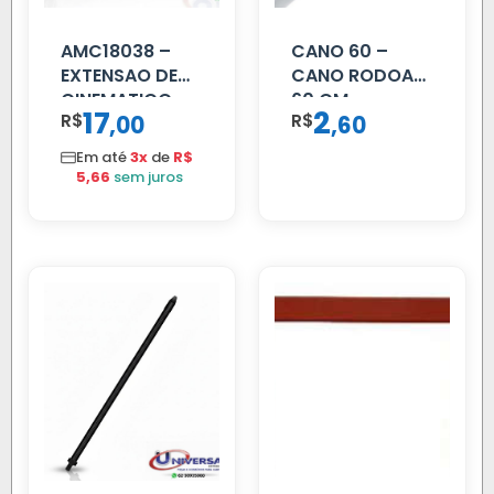
AMC18038 –
CANO 60 –
EXTENSAO DE
CANO RODOAR
CINEMATICO
60 CM
17
2
R$
,
R$
,
00
60
40MM
Em até
3x
de
R$
5,66
sem juros