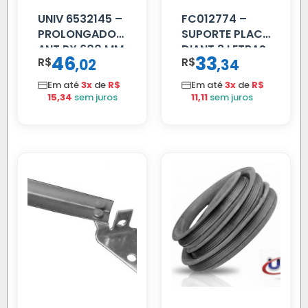
UNIV 6532145 –
FC012774 –
PROLONGADOR
SUPORTE PLACA
ANT PX 600 MM
DIANT 3 LETRAS
46
33
R$
,
R$
,
02
34
FIBRA PRETA
REFORCADO
Em até
3x
de
R$
Em até
3x
de
R$
15,34
sem juros
11,11
sem juros