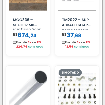
MCC336 –
TM2022 – SUP
SPOILER MB
ABRAC ESCAP
1618/1630/1935
SAIDA MOTOR
674
37
R$
,
R$
,
24
68
04 FAR
VW TITAN
C/BIGOD
Em até
3x
de
R$
Em até
3x
de
R$
224,74
sem juros
12,56
sem juros