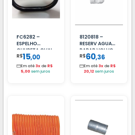
FC6282 –
8120818 –
ESPELHO
RESERV AGUA
CHUPETA OVAL
PARAB VOLVO
15
60
R$
,
R$
,
00
36
EDC
Em até
3x
de
R$
Em até
3x
de
R$
5,00
sem juros
20,12
sem juros