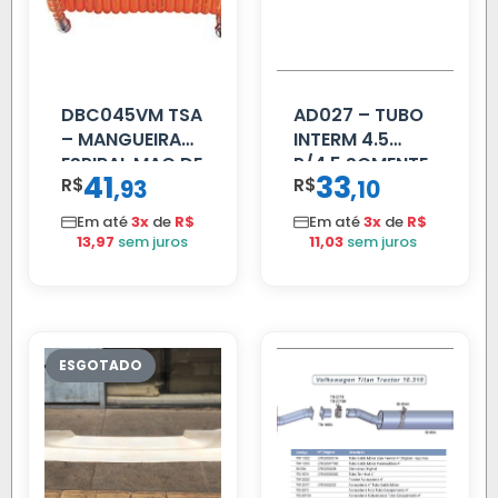
DBC045VM TSA
AD027 – TUBO
– MANGUEIRA
INTERM 4.5
ESPIRAL MAO DE
P/4.5 SOMENTE
41
33
R$
,
R$
,
93
10
AMIGO UNIV 16
PROLONGADOR
MM 4.5MTS
Em até
3x
de
R$
Em até
3x
de
R$
VERMELHA
13,97
sem juros
11,03
sem juros