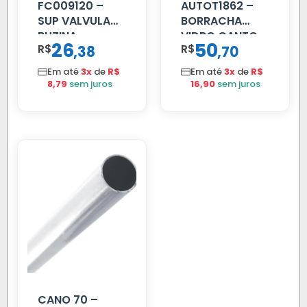
FC009120 –
AUTOT1862 –
SUP VALVULA
BORRACHA
BUZINA
VIDRO CANTO
26
50
R$
,
R$
,
38
70
C/ALAVANCA
VOLVO NL
80/88…
Em até
3x
de
R$
Em até
3x
de
R$
8,79
sem juros
16,90
sem juros
CANO 70 –