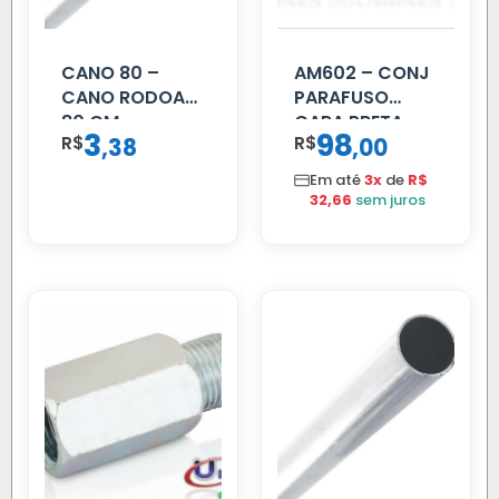
CANO 80 –
AM602 – CONJ
CANO RODOAR
PARAFUSO
80 CM
CARA PRETA
3
98
R$
,
R$
,
38
00
PARCIAL
Em até
3x
de
R$
32,66
sem juros