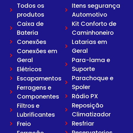
Todos os
Itens segurança
produtos
Automotivo
Caixa de
Kit Conforto de
Bateria
Caminhoneiro
Conexões
Latarias em
Geral
Conexões em
Geral
Para-lama e
Suporte
Elétricos
Parachoque e
Escapamentos
Spoler
Ferragens e
Rádio PX
Componentes
Reposição
Filtros e
Climatizador
Lubrificantes
Resfriar
Freio
Reservatorios
Forração