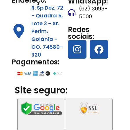
Endereço:
WhatsApp:
R. Sp Dez, 72
(62) 3093-
- Quadra 5,
5000
Lote 3 - St.
Redes
Perim,
sociais:
Goiânia -
GO, 74580-
320
Pagamentos:
Site seguro: