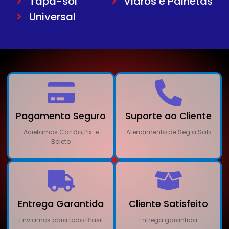
Tapa-sol
Vidros e Palhetas
Universal
Pagamento Seguro
Suporte ao Cliente
Acietamos Cartão, Pix. e
Atendimento de Seg a Sab
Boleto
Entrega Garantida
Cliente Satisfeito
Enviamos para todo Brasil
Entrega garantida