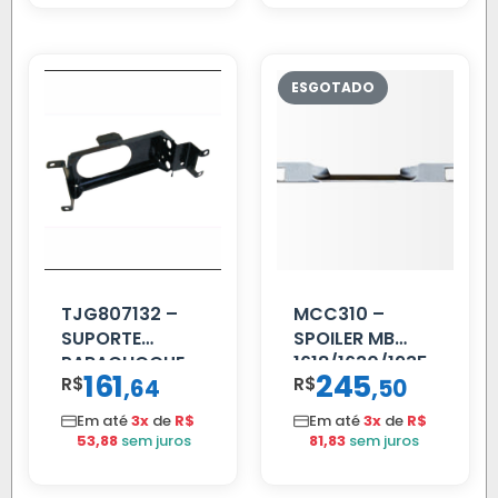
TJG807132 –
MCC310 –
SUPORTE
SPOILER MB
PARACHOQUE
1618/1630/1935
161
245
R$
,
R$
,
64
50
VW 12.170 LD
02 FAR
Em até
3x
de
R$
Em até
3x
de
R$
53,88
sem juros
81,83
sem juros