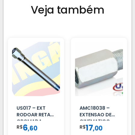
Veja também
US017 – EXT
AMC18038 –
RODOAR RETA
EXTENSAO DE
CROMADA
CINEMATICO
6
17
R$
,
R$
,
60
00
40MM