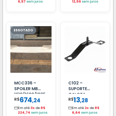
6,57
sem juros
12,56
sem juros
MCC336 –
C102 –
SPOILER MB
SUPORTE
1618/1630/1935
CALOTA
674
13
R$
,
R$
,
24
28
04 FAR
DIANTEIRA
C/BIGOD
RODA 10 FUROS
Em até
3x
de
R$
Em até
2x
de
R$
224,74
sem juros
6,64
sem juros