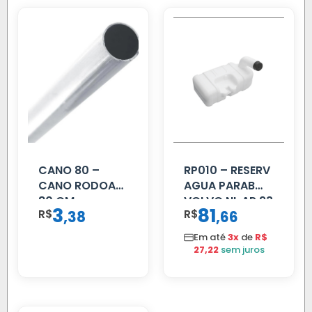
CANO 80 –
RP010 – RESERV
CANO RODOAR
AGUA PARAB
80 CM
VOLVO NL AP 93
3
81
R$
,
R$
,
38
66
Em até
3x
de
R$
27,22
sem juros