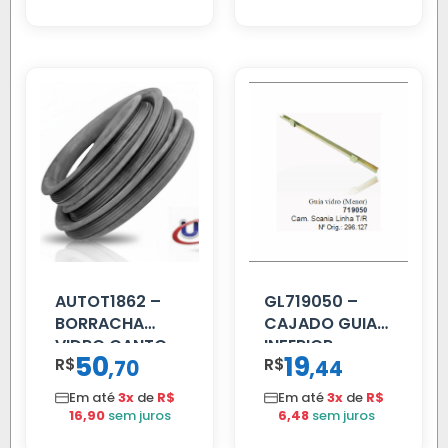
AUTOT1862 –
GL719050 –
BORRACHA
CAJADO GUIA
VIDRO CANTO
INFERIOR
50
19
R$
,
R$
,
70
44
VOLVO NL
SCANIA T/R
80/88…
112/113 MENOR
Em até
3x
de
R$
Em até
3x
de
R$
16,90
sem juros
6,48
sem juros