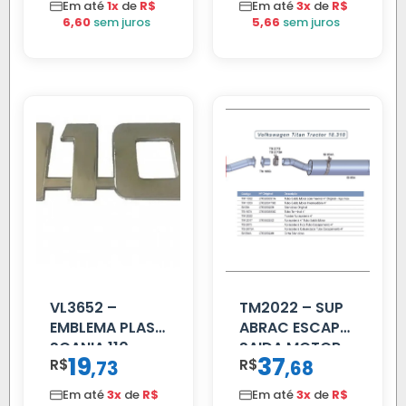
Em até
1x
de
R$
Em até
3x
de
R$
6,60
sem juros
5,66
sem juros
VL3652 –
TM2022 – SUP
EMBLEMA PLAST
ABRAC ESCAP
SCANIA 110
SAIDA MOTOR
19
37
R$
,
R$
,
73
68
CROMADO
VW TITAN
Em até
3x
de
R$
Em até
3x
de
R$