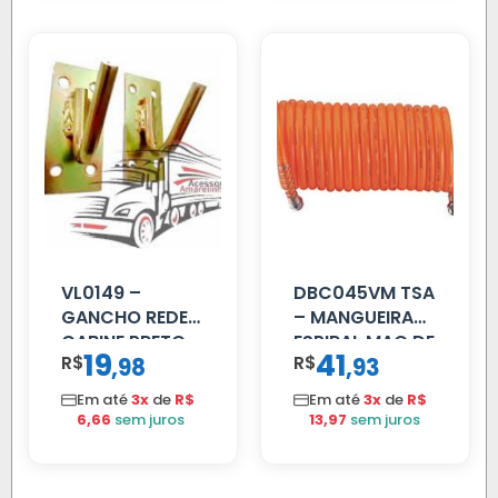
VL0149 –
DBC045VM TSA
GANCHO REDE
– MANGUEIRA
CABINE PRETO
ESPIRAL MAO DE
19
41
R$
,
R$
,
98
93
AMIGO UNIV 16
MM 4.5MTS
Em até
3x
de
R$
Em até
3x
de
R$
VERMELHA
6,66
sem juros
13,97
sem juros