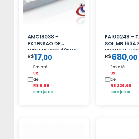
AMC18038 –
FA100248 – 
EXTENSAO DE
SOL MB 1634 
CINEMATICO 40MM
SUPORTE FIB
17
680
R$
R$
,
00
,
00
Em até
Em até
3x
3x
de
de
R$ 5,66
R$ 226,66
sem juros
sem juros