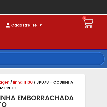
0
Cadastre-se
agen
/
linha 11130
/ JP078 – COBRINHA
M PRETO
RINHA EMBORRACHADA
TO