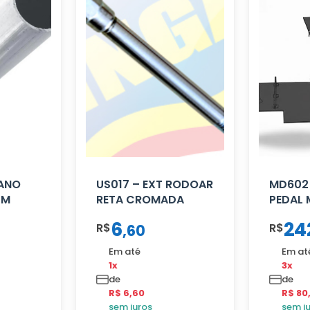
CANO
US017 – EXT RODOAR
MD602
CM
RETA CROMADA
PEDAL
6
24
R$
R$
,
60
Em até
Em at
1x
3x
de
de
R$ 6,60
R$ 80
sem juros
sem j