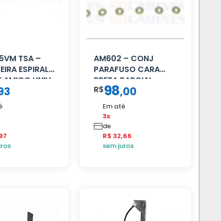
5VM TSA –
AM602 – CONJ
IRA ESPIRAL
PARAFUSO CARA
 AMIGO UNIV
PRETA PARCIAL
98
R$
93
,
00
4.5MTS
LHA
é
Em até
3x
de
97
R$ 32,66
uros
sem juros