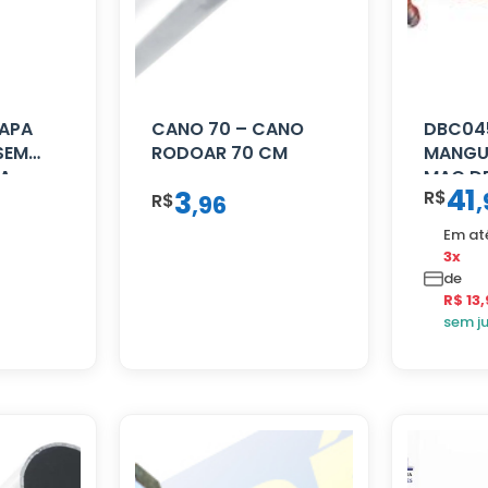
TAPA
CANO 70 – CANO
DBC04
SEM
RODOAR 70 CM
MANGUE
RA
MAO DE
41
3
R$
,
R$
16 MM 
,
96
VERME
Em at
3x
de
R$ 13,
sem j