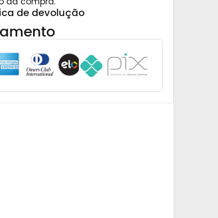
o da compra.
tica de devolução
gamento