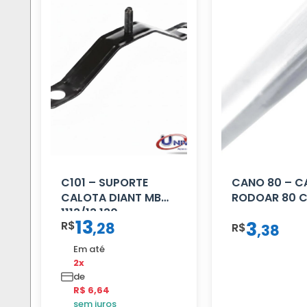
C101 – SUPORTE
CANO 80 – 
CALOTA DIANT MB
RODOAR 80 
1113/13.130
13
3
R$
,
28
R$
,
38
Em até
2x
de
R$ 6,64
sem juros