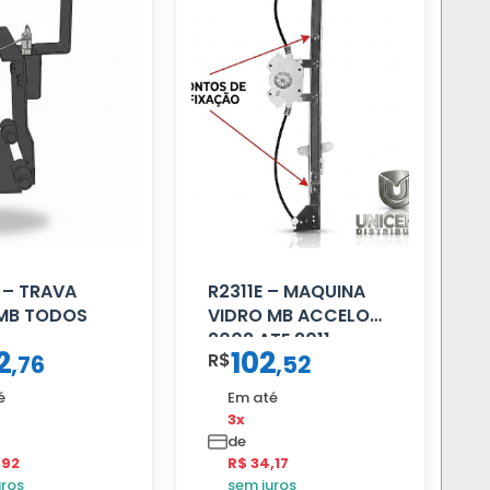
 – TRAVA
R2311E – MAQUINA
 MB TODOS
VIDRO MB ACCELO
2002 ATE 2011
2
102
R$
,
76
,
52
S/MOTOR LE
é
Em até
3x
de
,92
R$ 34,17
uros
sem juros