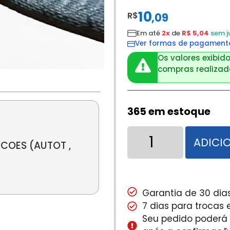
10
R$
,
09
Em até
2x
de
R$ 5,04
sem j
Ver formas de pagament
Os valores exibido
compras realizada
365 em estoque
ADICI
COES (AUTOT ,
Garantia de 30 dias
7 dias para trocas
Seu pedido poderá s