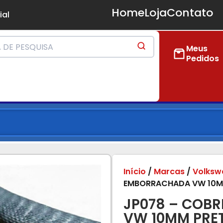
Home
Loja
Contato
ial
Meus
Pedidos
Início
/
Marcas
/
Volksw
EMBORRACHADA VW 10M
JP078 – COB
VW 10MM PRE