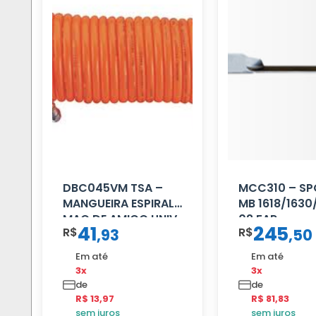
DBC045VM TSA –
MCC310 – SP
MANGUEIRA ESPIRAL
MB 1618/1630
MAO DE AMIGO UNIV
02 FAR
41
245
R$
R$
,
93
,
50
16 MM 4.5MTS
VERMELHA
Em até
Em até
3x
3x
de
de
R$ 13,97
R$ 81,83
sem juros
sem juros