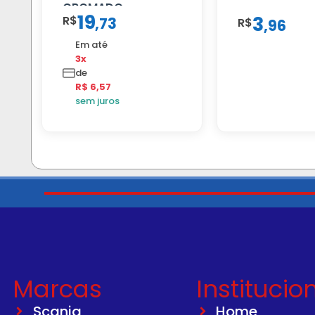
CROMADO
19
3
R$
,
73
R$
,
96
Em até
3x
de
R$ 6,57
sem juros
Marcas
Institucio
Scania
Home