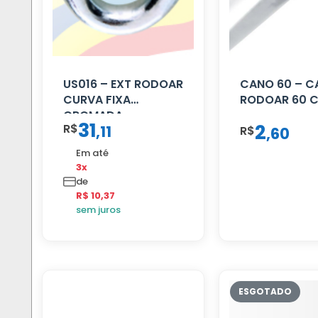
US016 – EXT RODOAR
CANO 60 – 
CURVA FIXA
RODOAR 60 
CROMADA
31
2
R$
,
11
R$
,
60
Em até
3x
de
R$ 10,37
sem juros