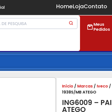
Home
Loja
Contato
ial
Meus
Pedidos
Início
/
Marcas
/
Iveco
1938S/MB ATEGO
ING6009 – PA
ATEGO