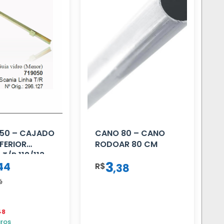
50 – CAJADO
CANO 80 – CANO
NFERIOR
RODOAR 80 CM
T/R 112/113
3
44
R$
,
38
é
48
uros