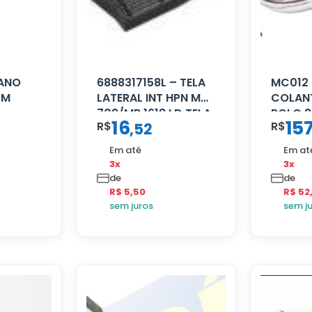
CANO
6888317158L – TELA
MC012 
CM
LATERAL INT HPN MB
COLANT
709/MB 1618 LD TELA
ROLO 2
16
15
R$
R$
,
52
Em até
Em at
3x
3x
de
de
R$ 5,50
R$ 52
sem juros
sem j