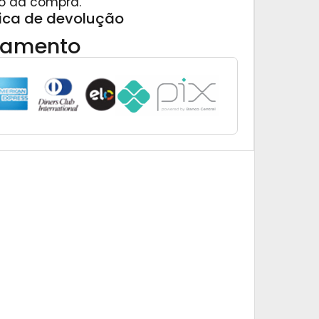
o da compra.
tica de devolução
gamento