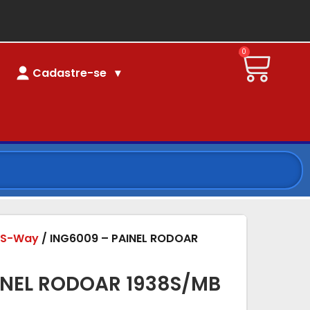
0
Cadastre-se
/
S-Way
/ ING6009 – PAINEL RODOAR
INEL RODOAR 1938S/MB