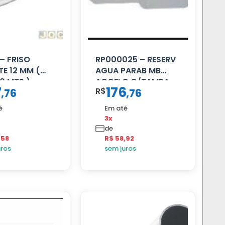
– FRISO
RP000025 – RESERV
E 12 MM (
AGUA PARAB MB
0 MTS )
ACCELO C/TAMPA
7
176
R$
,
76
,
76
é
Em até
3x
de
,58
R$ 58,92
uros
sem juros