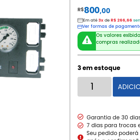
800
R$
,
00
Em até
3x
de
R$ 266,66
sem
Ver formas de pagament
Os valores exibido
compras realizada
3 em estoque
ADICI
Garantia de 30 dias
7 dias para trocas
Seu pedido poderá s