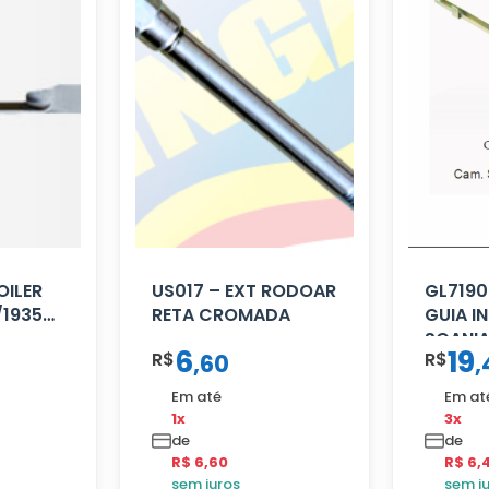
OILER
US017 – EXT RODOAR
GL7190
/1935
RETA CROMADA
GUIA I
SCANIA 
6
19
R$
R$
,
60
,
MENOR
Em até
Em at
1x
3x
de
de
R$ 6,60
R$ 6,
sem juros
sem j