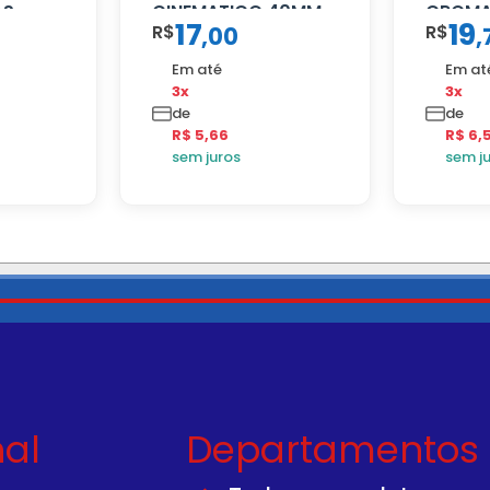
AS
CINEMATICO 40MM
CROM
17
19
R$
R$
,
00
,
Em até
Em at
3x
3x
de
de
R$ 5,66
R$ 6,
sem juros
sem j
nal
Departamentos