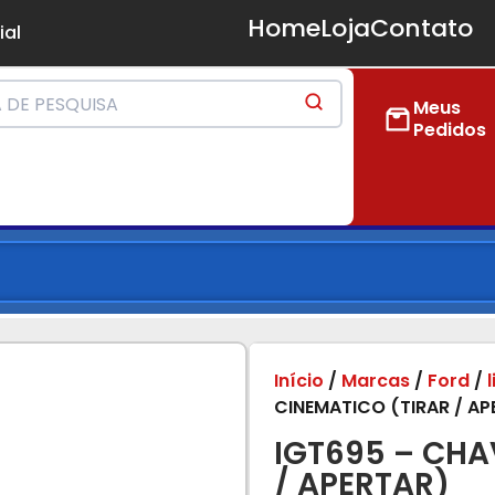
Home
Loja
Contato
ial
Meus
Pedidos
Início
/
Marcas
/
Ford
/
CINEMATICO (TIRAR / AP
IGT695 – CHA
/ APERTAR)