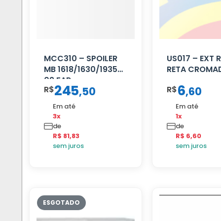
MCC310 – SPOILER
US017 – EXT
MB 1618/1630/1935
RETA CROMA
02 FAR
245
6
R$
R$
,
50
,
60
Em até
Em até
3x
1x
de
de
R$ 81,83
R$ 6,60
sem juros
sem juros