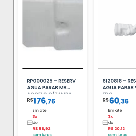
RP000025 – RESERV
8120818 – RE
AGUA PARAB MB
AGUA PARAB
ACCELO C/TAMPA
EDC
176
60
R$
R$
,
76
,
36
Em até
Em até
3x
3x
de
de
R$ 58,92
R$ 20,12
sem juros
sem juros