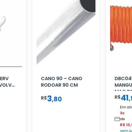
SERV
CANO 90 – CANO
DBC04
 VOLVO
RODOAR 90 CM
MANGUE
MAO DE
41
3
R$
,
R$
16 MM 
,
80
VERME
Em at
3x
de
R$ 13,
sem j