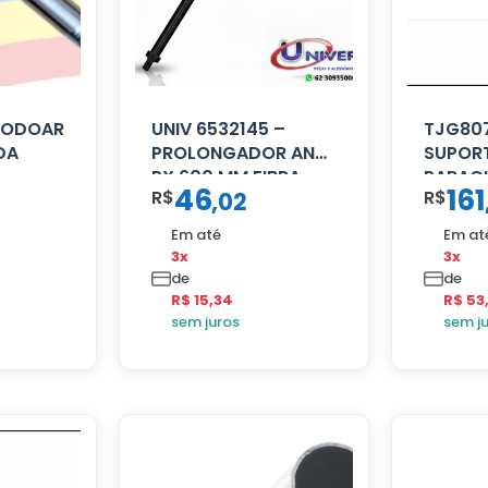
 RODOAR
UNIV 6532145 –
TJG807
DA
PROLONGADOR ANT
SUPOR
PX 600 MM FIBRA
PARAC
46
161
R$
R$
,
02
PRETA
12.170 
Em até
Em at
3x
3x
de
de
R$ 15,34
R$ 53
sem juros
sem j