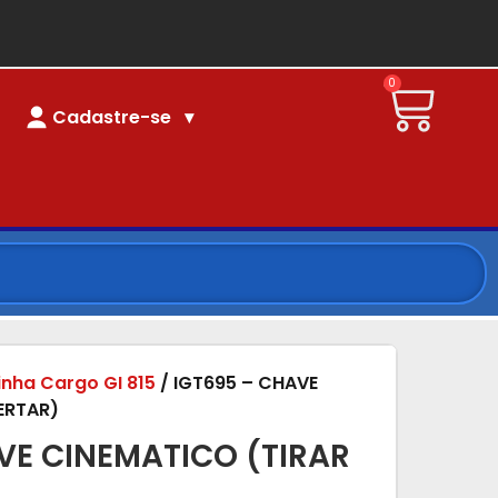
0
Cadastre-se
linha Cargo GI 815
/ IGT695 – CHAVE
ERTAR)
VE CINEMATICO (TIRAR