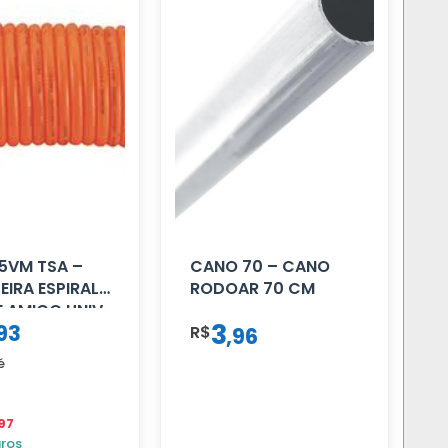
5VM TSA –
CANO 70 – CANO
IRA ESPIRAL
RODOAR 70 CM
 AMIGO UNIV
3
93
4.5MTS
R$
,
96
LHA
é
97
uros