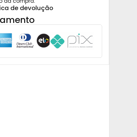
o da compra.
tica de devolução
gamento