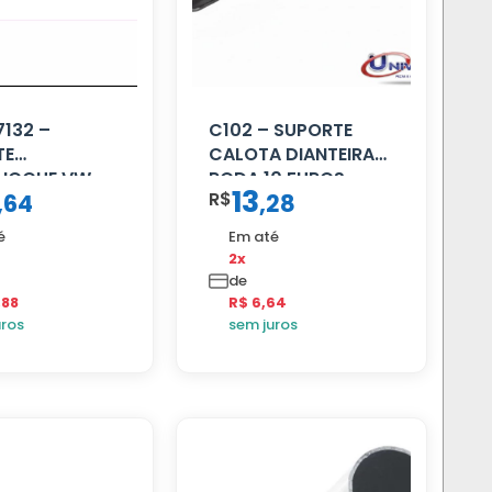
132 –
C102 – SUPORTE
TE
CALOTA DIANTEIRA
HOQUE VW
RODA 10 FUROS
13
R$
,
64
,
28
LD
é
Em até
2x
de
,88
R$ 6,64
uros
sem juros