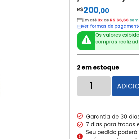
200
R$
,
00
Em até
3x
de
R$ 66,66
sem 
Ver formas de pagament
Os valores exibido
compras realizada
2 em estoque
ADICI
Garantia de 30 dias
7 dias para trocas
Seu pedido poderá s