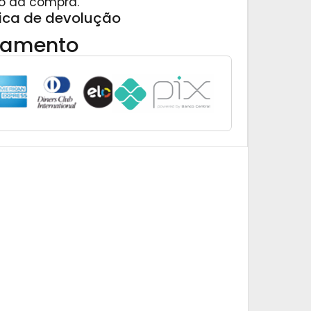
o da compra.
tica de devolução
gamento