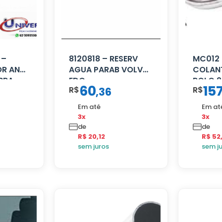
 –
8120818 – RESERV
MC012 
R ANT
AGUA PARAB VOLVO
COLANT
BRA
EDC
ROLO 2
60
15
R$
R$
,
36
Em até
Em at
3x
3x
de
de
R$ 20,12
R$ 52
sem juros
sem j