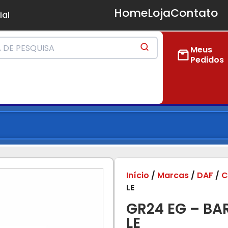
Home
Loja
Contato
ial
Meus
Pedidos
Início
/
Marcas
/
DAF
/
C
LE
GR24 EG – BA
LE