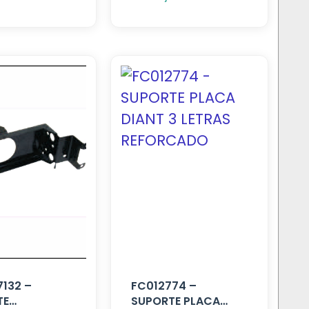
132 –
FC012774 –
TE
SUPORTE PLACA