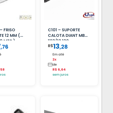
– FRISO
C101 – SUPORTE
E 12 MM (
CALOTA DIANT MB
0 MTS )
1113/13.130
7
13
R$
,
76
,
28
é
Em até
2x
de
,58
R$ 6,64
uros
sem juros