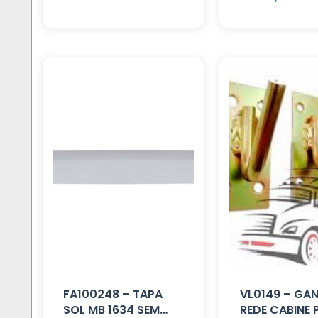
FA100248 – TAPA
VL0149 – GA
SOL MB 1634 SEM
REDE CABINE 