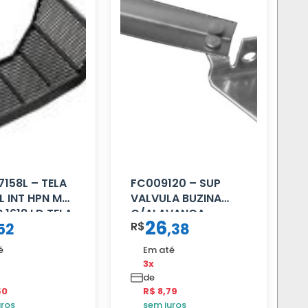
7158L – TELA
FC009120 – SUP
L INT HPN MB
VALVULA BUZINA
 1618 LD TELA
C/ALAVANCA
26
R$
52
,
38
é
Em até
3x
de
50
R$ 8,79
uros
sem juros