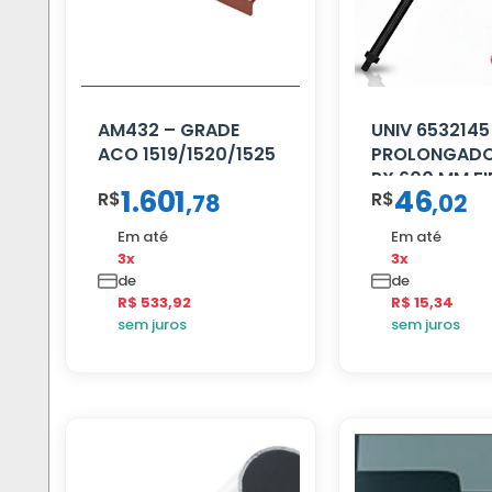
AM432 – GRADE
UNIV 6532145
ACO 1519/1520/1525
PROLONGADO
PX 600 MM FI
1.601
46
R$
R$
,
78
,
02
PRETA
Em até
Em até
3x
3x
de
de
R$ 533,92
R$ 15,34
sem juros
sem juros