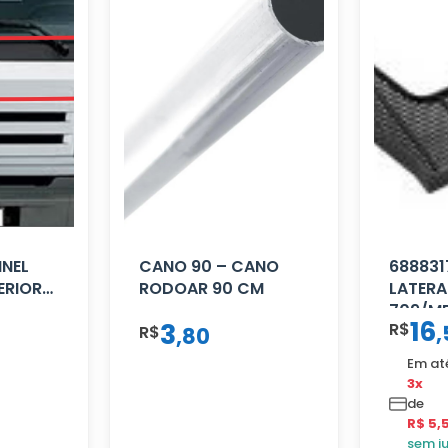
INEL
CANO 90 – CANO
688831
ERIOR
RODOAR 90 CM
LATERA
709/MB
16
3
R$
,
R$
,
80
Em at
3x
de
R$ 5,
sem j