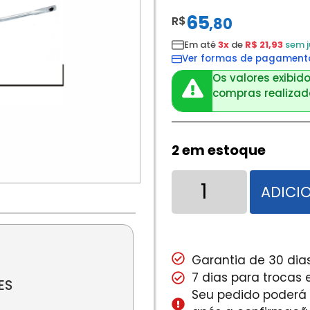
65
R$
,
80
Em até
3x
de
R$ 21,93
sem j
Ver formas de pagament
Os valores exibido
compras realizada
2 em estoque
ADICI
Garantia de 30 dias
7 dias para trocas
ES
Seu pedido poderá s