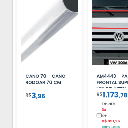
CANO 70 – CANO
AM4443 – PA
RODOAR 70 CM
FRONTAL SUP
VW DELIVERY
1.173
3
R$
,
78
R$
,
96
Em até
3x
de
R$ 391,26
sem juros