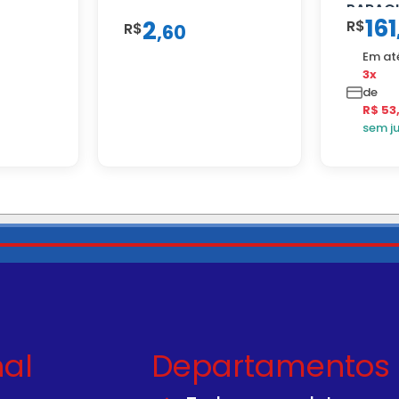
PARAC
161
2
R$
R$
12.170 
,
60
Em at
3x
de
R$ 53
sem j
nal
Departamentos