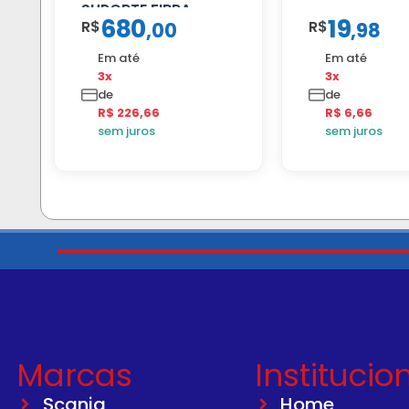
SUPORTE FIBRA
680
19
R$
R$
,
00
,
98
Em até
Em até
3x
3x
de
de
R$ 226,66
R$ 6,66
sem juros
sem juros
Marcas
Institucio
Scania
Home