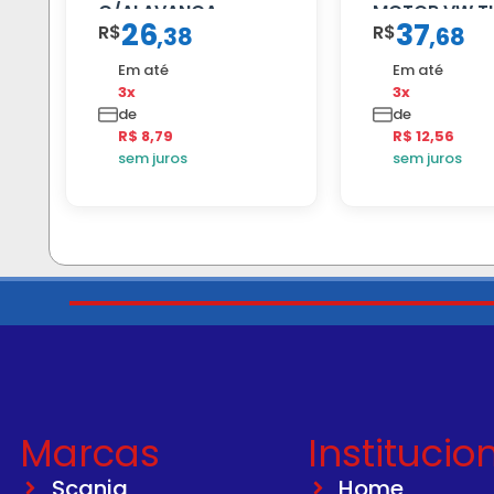
C/ALAVANCA
MOTOR VW T
26
37
R$
R$
,
38
,
68
Em até
Em até
3x
3x
de
de
R$ 8,79
R$ 12,56
sem juros
sem juros
Marcas
Institucio
Scania
Home