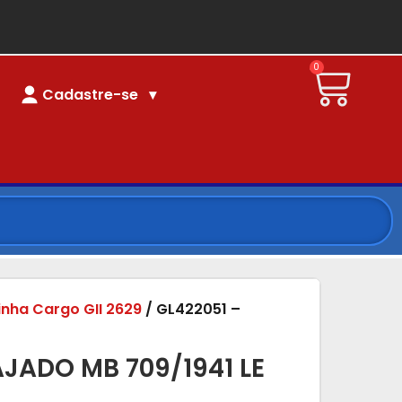
0
Cadastre-se
linha Cargo GII 2629
/ GL422051 –
AJADO MB 709/1941 LE