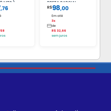
0 MTS )
PRETA PARCIAL
7
98
R$
,
76
,
00
é
Em até
3x
de
,58
R$ 32,66
uros
sem juros