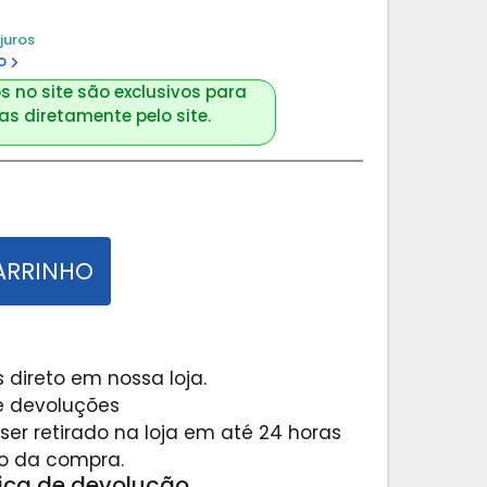
juros
o
s no site são exclusivos para
s diretamente pelo site.
ARRINHO
 direto em nossa loja.
 e devoluções
er retirado na loja em até 24 horas
o da compra.
tica de devolução