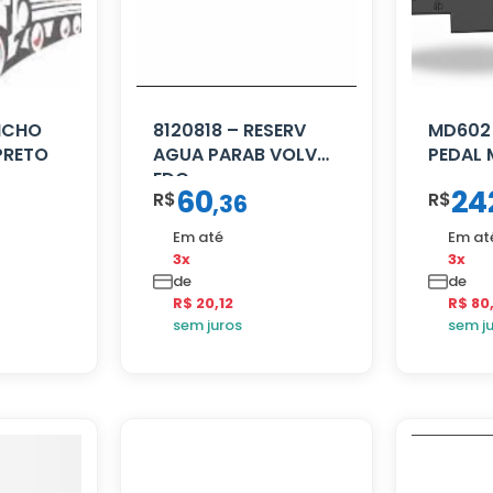
NCHO
8120818 – RESERV
MD602
PRETO
AGUA PARAB VOLVO
PEDAL
EDC
60
24
R$
R$
,
36
Em até
Em at
3x
3x
de
de
R$ 20,12
R$ 80
sem juros
sem j