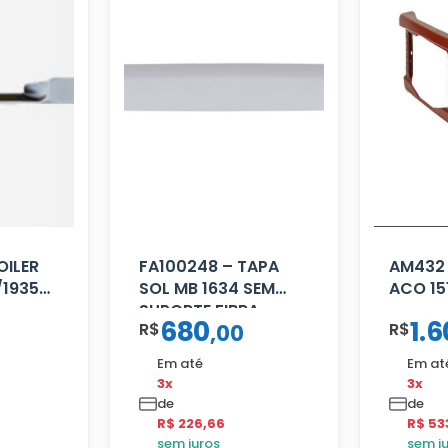
OILER
FA100248 – TAPA
AM432
/1935
SOL MB 1634 SEM
ACO 15
SUPORTE FIBRA
680
1.6
R$
R$
,
00
Em até
Em at
3x
3x
de
de
R$ 226,66
R$ 53
sem juros
sem j