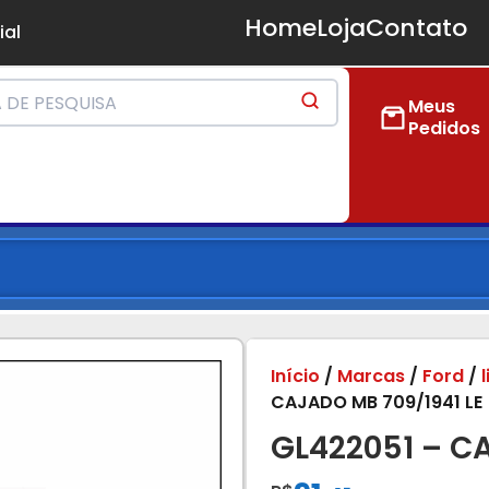
Home
Loja
Contato
ial
Meus
Pedidos
Início
/
Marcas
/
Ford
/
CAJADO MB 709/1941 LE
GL422051 – C