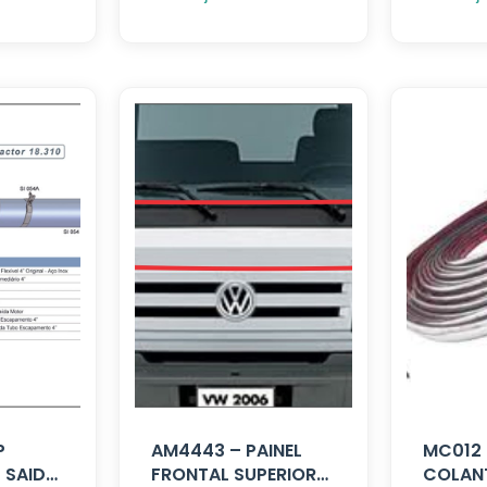
P
AM4443 – PAINEL
MC012 
 SAIDA
FRONTAL SUPERIOR
COLANT