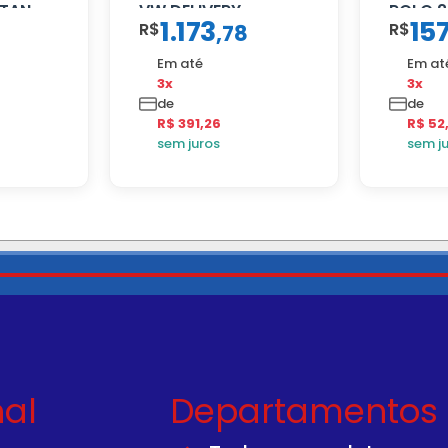
ITAN
VW DELIVERY
ROLO 2
1.173
15
R$
R$
,
78
Em até
Em at
3x
3x
de
de
R$ 391,26
R$ 52
sem juros
sem j
nal
Departamentos