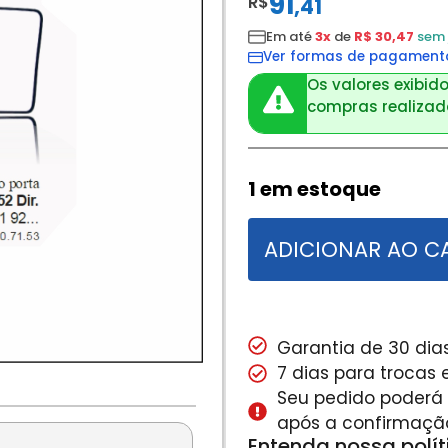
91
R$
,
41
Em até
3x
de
R$ 30,47
sem 
Ver formas de pagament
Os valores exibido
compras realizada
1 em estoque
ADICIONAR AO C
Garantia de 30 dias
7 dias para trocas
Seu pedido poderá s
após a confirmaçã
Entenda nossa polí