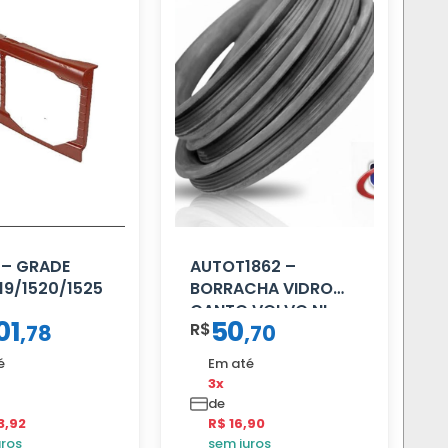
 – GRADE
AUTOT1862 –
19/1520/1525
BORRACHA VIDRO
CANTO VOLVO NL
01
50
R$
,
78
,
70
80/88…
é
Em até
3x
de
3,92
R$ 16,90
uros
sem juros