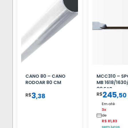
CANO 80 – CANO
MCC310 – SP
RODOAR 80 CM
MB 1618/1630
02 FAR
245
3
R$
,
50
R$
,
38
Em até
3x
de
R$ 81,83
sem juros