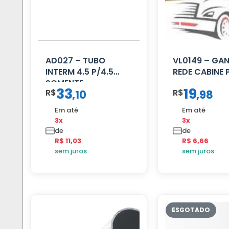
AD027 – TUBO
VL0149 – GA
INTERM 4.5 P/4.5
REDE CABINE 
SOMENTE
33
19
R$
R$
,
10
,
98
PROLONGADOR
Em até
Em até
3x
3x
de
de
R$ 11,03
R$ 6,66
sem juros
sem juros