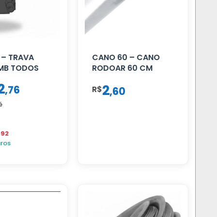
 – TRAVA
CANO 60 – CANO
 MB TODOS
RODOAR 60 CM
2
2
,
76
R$
,
60
é
,92
uros