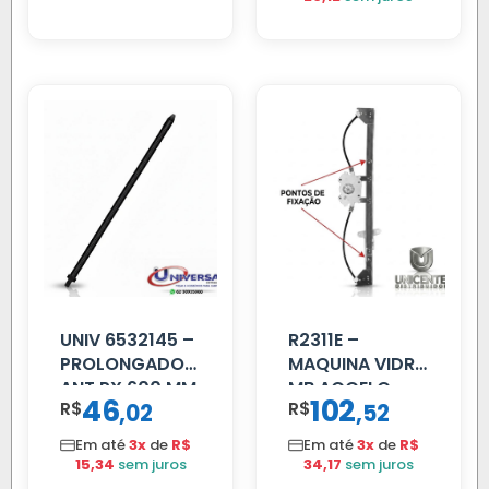
UNIV 6532145 –
R2311E –
PROLONGADOR
MAQUINA VIDRO
ANT PX 600 MM
MB ACCELO
46
102
R$
,
R$
,
02
52
FIBRA PRETA
2002 ATE 2011
S/MOTOR LE
Em até
3x
de
R$
Em até
3x
de
R$
15,34
sem juros
34,17
sem juros