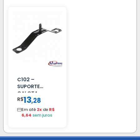
C102 –
SUPORTE
CALOTA
13
R$
,
28
DIANTEIRA
RODA 10 FUROS
Em até
2x
de
R$
6,64
sem juros