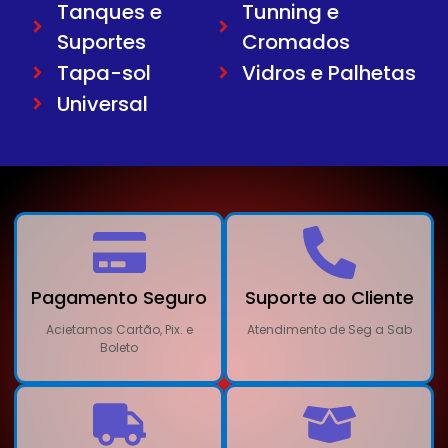
Tanques e
Tunning e
Suportes
Cromados
Tapa-sol
Vidros e Palhetas
Universal
Pagamento Seguro
Suporte ao Cliente
Acietamos Cartão, Pix. e
Atendimento de Seg a Sab
Boleto