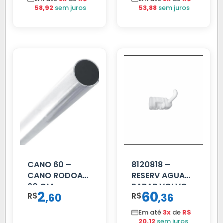
58,92
sem juros
53,88
sem juros
CANO 60 –
8120818 –
CANO RODOAR
RESERV AGUA
60 CM
PARAB VOLVO
2
60
R$
,
R$
,
60
36
EDC
Em até
3x
de
R$
20,12
sem juros