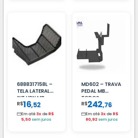
6888317158L –
MD602 – TRAVA
TELA LATERAL
PEDAL MB
INT HPN MB
TODOS
16
242
R$
,
R$
,
52
76
709/MB 1618 LD
TELA
Em até
3x
de
R$
Em até
3x
de
R$
5,50
sem juros
80,92
sem juros