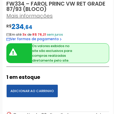
FW334 – FAROL PRINC VW RET GRADE
87/93 (BLOCO)
Mais informações
234
R$
,
64
Em até
3x
de
R$ 78,21
sem juros
Ver formas de pagamento
Os valores exibidos no
site são exclusivos para
compras realizadas
diretamente pelo site.
1 em estoque
ADICIONAR AO CARRINHO