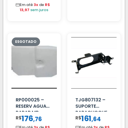
MM 4.5MTS
Em até
3x
de
R$
VERMELHA
13,97
sem juros
RP000025 –
TJG807132 –
RESERV AGUA
SUPORTE
PARAB MB
PARACHOQUE
176
161
R$
,
R$
,
76
64
ACCELO
VW 12.170 LD
C/TAMPA
Em até
3x
de
R$
Em até
3x
de
R$