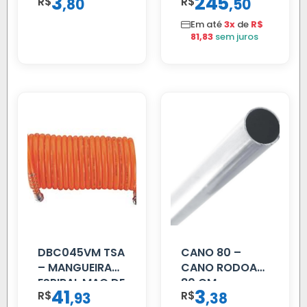
3
245
R$
,
R$
,
80
50
02 FAR
Em até
3x
de
R$
81,83
sem juros
DBC045VM TSA
CANO 80 –
– MANGUEIRA
CANO RODOAR
ESPIRAL MAO DE
80 CM
41
3
R$
,
R$
,
93
38
AMIGO UNIV 16