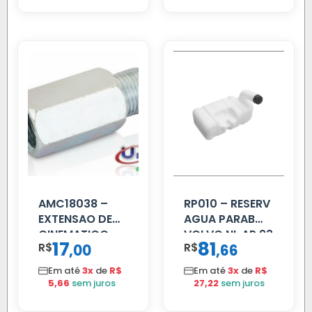
AMC18038 –
RP010 – RESERV
EXTENSAO DE
AGUA PARAB
CINEMATICO
VOLVO NL AP 93
17
81
R$
,
R$
,
00
66
40MM
Em até
3x
de
R$
Em até
3x
de
R$
5,66
sem juros
27,22
sem juros