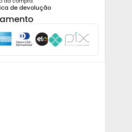
o da compra.
tica de devolução
gamento