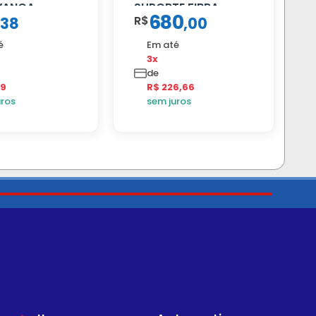
VANCA
SUPORTE FIBRA
680
R$
38
,
00
é
Em até
3x
de
79
R$ 226,66
uros
sem juros