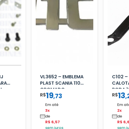
NJ
VL3652 – EMBLEMA
C102 –
ARA
PLAST SCANIA 110
CALOTA
AL
CROMADO
RODA 1
19
13
R$
R$
,
73
,
Em até
Em at
3x
2x
de
de
R$ 6,57
R$ 6,
sem juros
sem j