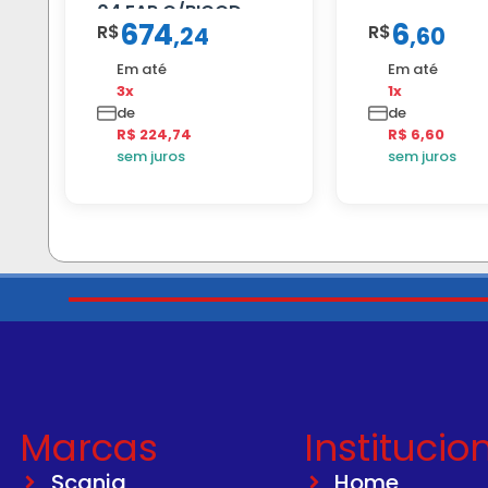
04 FAR C/BIGOD
674
6
R$
R$
,
24
,
60
Em até
Em até
3x
1x
de
de
R$ 224,74
R$ 6,60
sem juros
sem juros
Marcas
Institucio
Scania
Home