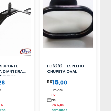
 SUPORTE
FC6282 – ESPELHO
 DIANTEIRA
CHUPETA OVAL
0 FUROS
15
R$
28
,
00
é
Em até
3x
de
64
R$ 5,00
uros
sem juros