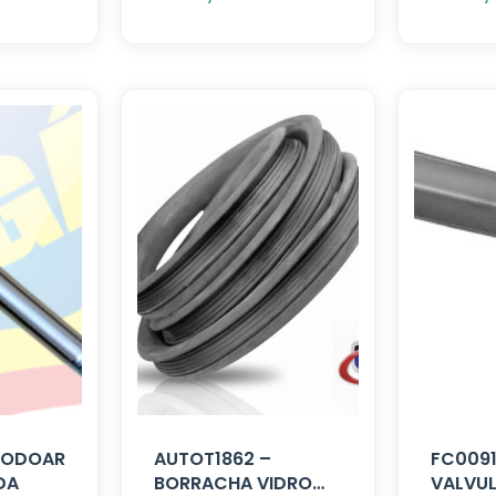
 RODOAR
AUTOT1862 –
FC0091
DA
BORRACHA VIDRO
VALVUL