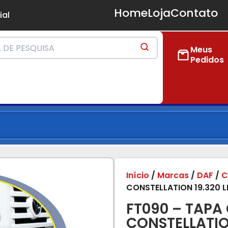
Home
Loja
Contato
ial
Meus
Pedidos
Início
/
Marcas
/
DAF
/
C
CONSTELLATION 19.320 
FT090 – TAPA
CONSTELLATIO