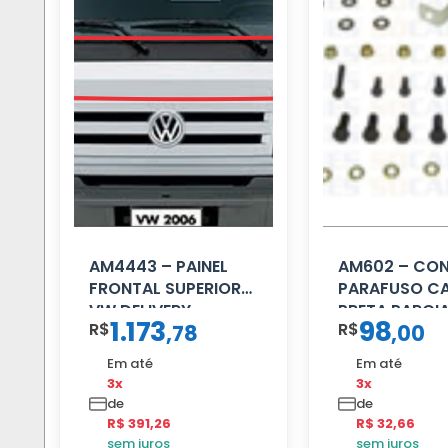
AM4443 – PAINEL
AM602 – CO
FRONTAL SUPERIOR
PARAFUSO C
VW DELIVERY
PRETA PARCI
1.173
98
R$
R$
,
78
,
00
Em até
Em até
3x
3x
de
de
R$ 391,26
R$ 32,66
sem juros
sem juros