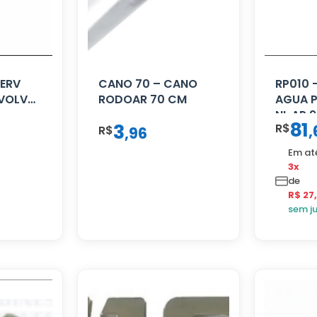
SERV
CANO 70 – CANO
RP010 
 VOLVO
RODOAR 70 CM
AGUA 
NL AP 
81
3
R$
,
R$
,
96
Em at
3x
de
R$ 27
sem j