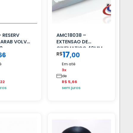
– RESERV
AMC18038 –
PARAB VOLVO
EXTENSAO DE
93
CINEMATICO 40MM
17
R$
66
,
00
é
Em até
3x
de
,22
R$ 5,66
uros
sem juros