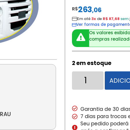
263
R$
,
06
Em até
3x
de
R$ 87,68
sem 
Ver formas de pagament
Os valores exibido
compras realizada
2 em estoque
ADICI
Garantia de 30 dias
GRAU
7 dias para trocas
Seu pedido poderá s