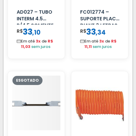
AD027 – TUBO
FC012774 –
INTERM 4.5
SUPORTE PLACA
P/4.5 SOMENTE
DIANT 3 LETRAS
33
33
R$
,
R$
,
10
34
PROLONGADOR
REFORCADO
Em até
3x
de
R$
Em até
3x
de
R$
11,03
sem juros
11,11
sem juros