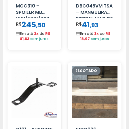
MCC310 –
DBC045VM TSA
SPOILER MB
– MANGUEIRA
1618/1630/1935
ESPIRAL MAO DE
245
41
R$
,
R$
,
50
93
02 FAR
AMIGO UNIV 16
MM 4.5MTS
Em até
3x
de
R$
Em até
3x
de
R$
VERMELHA
81,83
sem juros
13,97
sem juros