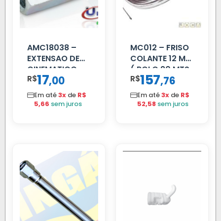
AMC18038 –
MC012 – FRISO
EXTENSAO DE
COLANTE 12 MM
CINEMATICO
( ROLO 20 MTS
17
157
R$
,
R$
,
00
76
40MM
)
Em até
3x
de
R$
Em até
3x
de
R$
5,66
sem juros
52,58
sem juros