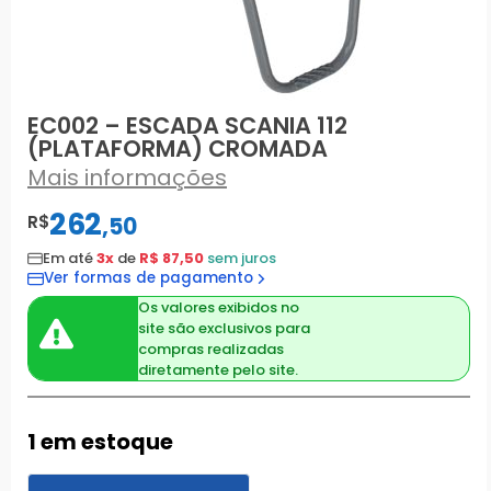
EC002 – ESCADA SCANIA 112
(PLATAFORMA) CROMADA
Mais informações
262
R$
,
50
Em até
3x
de
R$ 87,50
sem juros
Ver formas de pagamento
Os valores exibidos no
site são exclusivos para
compras realizadas
diretamente pelo site.
1 em estoque