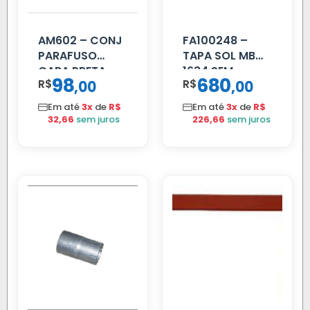
AM602 – CONJ
FA100248 –
PARAFUSO
TAPA SOL MB
CARA PRETA
1634 SEM
98
680
R$
,
R$
,
00
00
PARCIAL
SUPORTE FIBRA
Em até
3x
de
R$
Em até
3x
de
R$
32,66
sem juros
226,66
sem juros