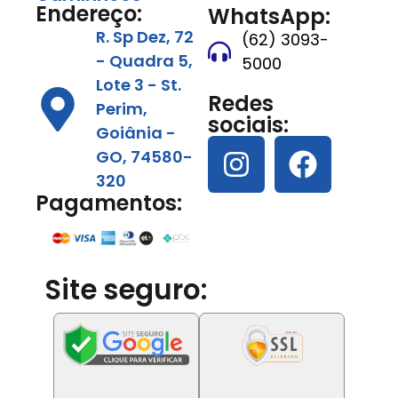
Endereço:
WhatsApp:
R. Sp Dez, 72
(62) 3093-
- Quadra 5,
5000
Lote 3 - St.
Redes
Perim,
sociais:
Goiânia -
GO, 74580-
320
Pagamentos:
Site seguro: