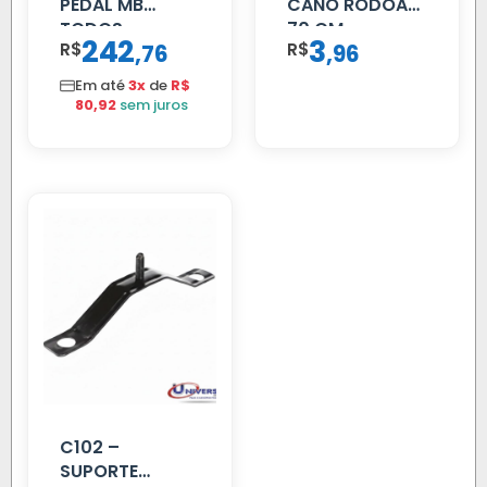
PEDAL MB
CANO RODOAR
TODOS
70 CM
242
3
R$
,
R$
,
76
96
Em até
3x
de
R$
80,92
sem juros
C102 –
SUPORTE