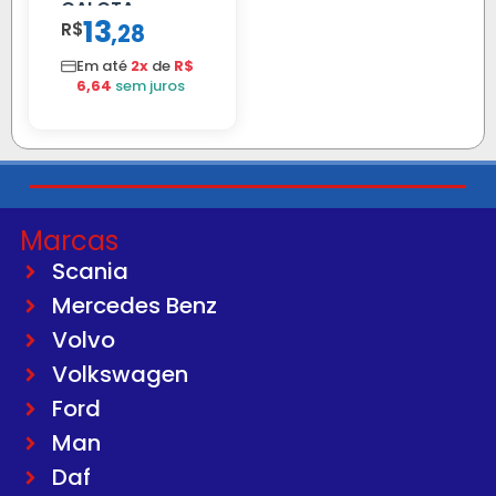
CALOTA
13
R$
,
28
DIANTEIRA
RODA 10 FUROS
Em até
2x
de
R$
6,64
sem juros
Marcas
Scania
Mercedes Benz
Volvo
Volkswagen
Ford
Man
Daf