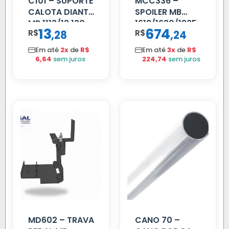
C101 – SUPORTE
MCC336 –
CALOTA DIANT
SPOILER MB
MB 1113/13.130
1618/1630/1935
13
674
R$
,
R$
,
28
24
04 FAR
C/BIGOD
Em até
2x
de
R$
Em até
3x
de
R$
6,64
sem juros
224,74
sem juros
MD602 – TRAVA
CANO 70 –