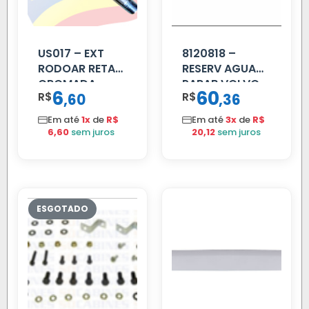
US017 – EXT
8120818 –
RODOAR RETA
RESERV AGUA
CROMADA
PARAB VOLVO
6
60
R$
,
R$
,
60
36
EDC
Em até
1x
de
R$
Em até
3x
de
R$
6,60
sem juros
20,12
sem juros