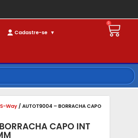
0
Cadastre-se
/
S-Way
/ AUTOT9004 – BORRACHA CAPO
 BORRACHA CAPO INT
MM