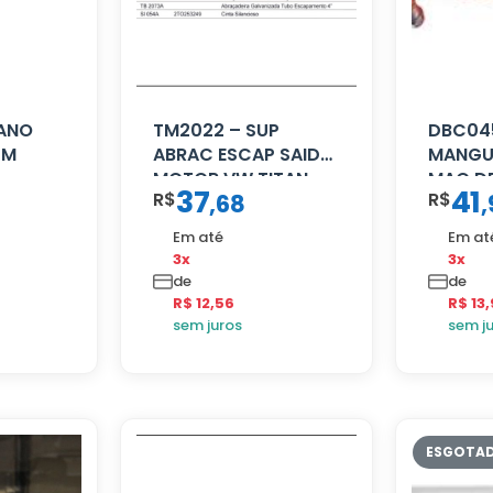
CANO
TM2022 – SUP
DBC04
CM
ABRAC ESCAP SAIDA
MANGUE
MOTOR VW TITAN
MAO DE
37
41
R$
R$
,
68
,
16 MM 
VERME
Em até
Em at
3x
3x
de
de
R$ 12,56
R$ 13,
sem juros
sem j