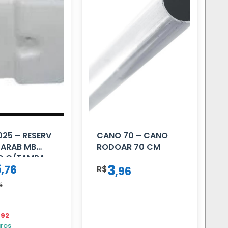
25 – RESERV
CANO 70 – CANO
PARAB MB
RODOAR 70 CM
O C/TAMPA
6
3
,
76
R$
,
96
é
,92
uros