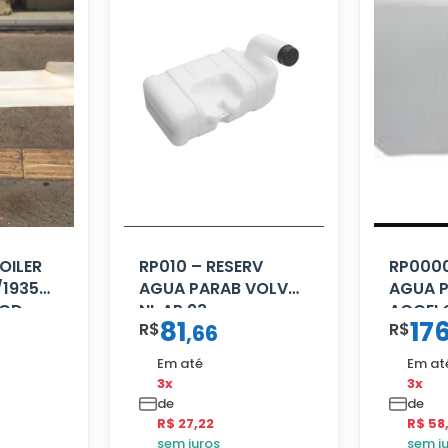
OILER
RP010 – RESERV
RP0000
/1935
AGUA PARAB VOLVO
AGUA 
GOD
NL AP 93
ACCEL
81
17
R$
R$
,
66
Em até
Em at
3x
3x
de
de
R$ 27,22
R$ 58
sem juros
sem j