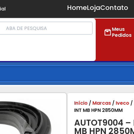
Home
Loja
Contato
ial
Meus
Pedidos
Início
/
Marcas
/
Iveco
INT MB HPN 2850MM
AUTOT9004 –
MB HPN 2850