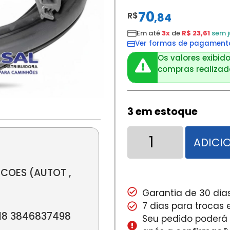
70
R$
,
84
Em até
3x
de
R$ 23,61
sem j
Ver formas de pagament
Os valores exibido
compras realizada
3 em estoque
ADICI
COES (AUTOT ,
Garantia de 30 dias
7 dias para trocas
18 3846837498
Seu pedido poderá s