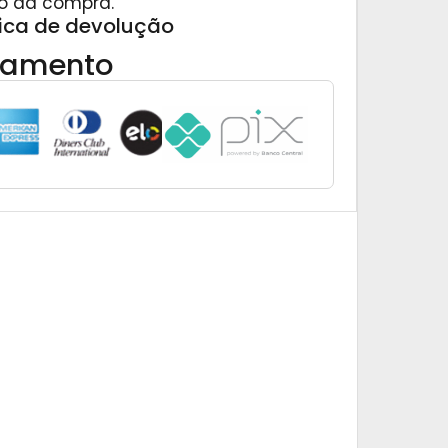
o da compra.
tica de devolução
gamento