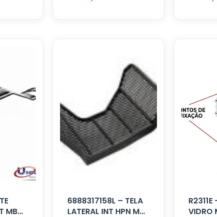
TE
6888317158L – TELA
R2311E
T MB
LATERAL INT HPN MB
VIDRO 