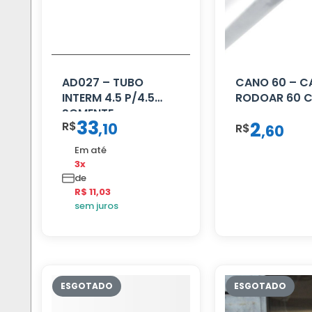
AD027 – TUBO
CANO 60 – 
INTERM 4.5 P/4.5
RODOAR 60 
SOMENTE
33
2
R$
,
10
PROLONGADOR
R$
,
60
Em até
3x
de
R$ 11,03
sem juros