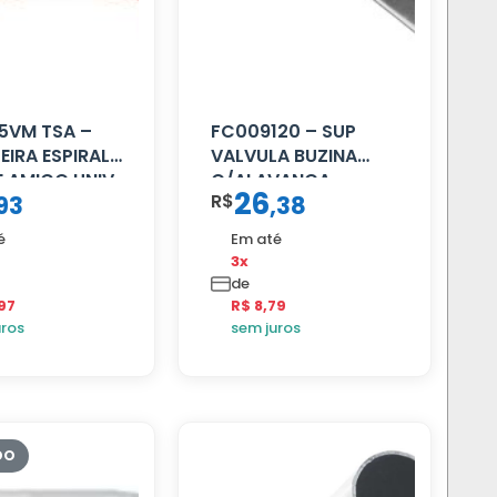
5VM TSA –
FC009120 – SUP
IRA ESPIRAL
VALVULA BUZINA
 AMIGO UNIV
C/ALAVANCA
26
R$
93
,
38
4.5MTS
LHA
é
Em até
3x
de
97
R$ 8,79
uros
sem juros