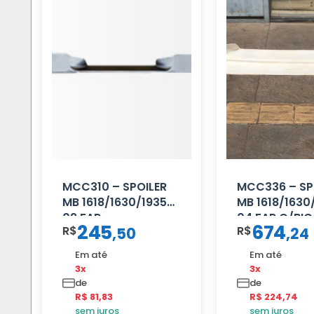
MCC310 – SPOILER
MCC336 – SP
MB 1618/1630/1935
MB 1618/1630
02 FAR
04 FAR C/BI
245
674
R$
R$
,
50
,
24
Em até
Em até
3x
3x
de
de
R$ 81,83
R$ 224,74
sem juros
sem juros