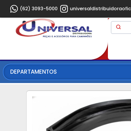
(62) 3093-5000
universaldistribuidoraofic
DEPARTAMENTOS