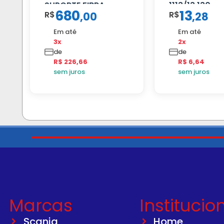
SUPORTE FIBRA
1113/13.130
680
13
R$
R$
,
00
,
28
Em até
Em até
3x
2x
de
de
R$ 226,66
R$ 6,64
sem juros
sem juros
Marcas
Institucio
Scania
Home