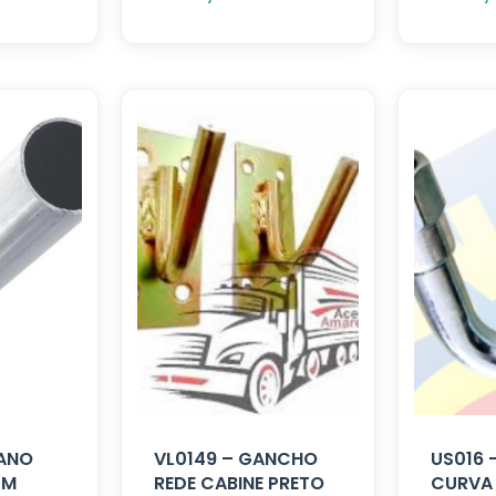
CANO
VL0149 – GANCHO
US016 
CM
REDE CABINE PRETO
CURVA 