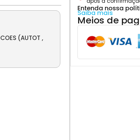
após a confirmaçã
Entenda nossa polí
Saiba mais
Meios de pa
COES (AUTOT ,