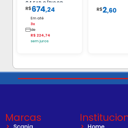
04 FAR C/BIGOD
674
2
R$
,
24
R$
,
60
Em até
3x
de
R$ 224,74
sem juros
Marcas
Institucio
Scania
Home