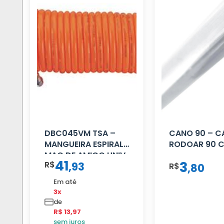
DBC045VM TSA –
CANO 90 – 
MANGUEIRA ESPIRAL
RODOAR 90 
MAO DE AMIGO UNIV
41
3
R$
,
93
16 MM 4.5MTS
R$
,
80
VERMELHA
Em até
3x
de
R$ 13,97
sem juros