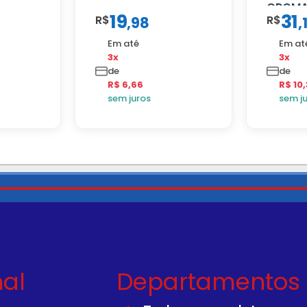
CROM
19
31
R$
R$
,
98
,
Em até
Em at
3x
3x
de
de
R$ 6,66
R$ 10,
sem juros
sem j
nal
Departamentos