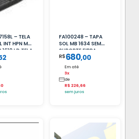
7158L – TELA
FA100248 – TAPA
L INT HPN MB
SOL MB 1634 SEM
 1618 LD TELA
SUPORTE FIBRA
680
R$
52
,
00
é
Em até
3x
de
50
R$ 226,66
uros
sem juros