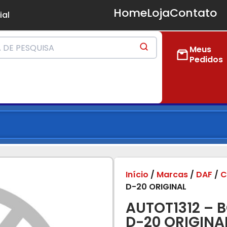
Home
Loja
Contato
ial
Meus
Pedidos
Início
/
Marcas
/
DAF
/
C
D-20 ORIGINAL
AUTOT1312 – 
D-20 ORIGINA