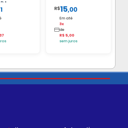
ADA
15
R$
11
,
00
é
Em até
3x
de
37
R$ 5,00
uros
sem juros