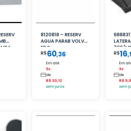
RESERV
8120818 – RESERV
688831
 MB
AGUA PARAB VOLVO
LATERA
AMPA
EDC
709/MB
60
16
R$
R$
,
36
,
Em até
Em at
3x
3x
de
de
R$ 20,12
R$ 5,
sem juros
sem j