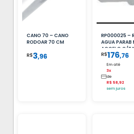
CANO 70 – CANO
RP000025 – 
RODOAR 70 CM
AGUA PARAB
ACCELO C/T
176
3
R$
,
76
R$
,
96
Em até
3x
de
R$ 58,92
sem juros