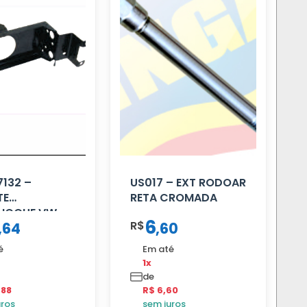
132 –
US017 – EXT RODOAR
TE
RETA CROMADA
HOQUE VW
6
R$
,
64
,
60
LD
é
Em até
1x
de
,88
R$ 6,60
uros
sem juros