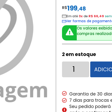
199
R$
,
48
Em até
3x
de
R$ 66,49
sem 
Ver formas de pagament
Os valores exibido
compras realizada
2 em estoque
ADICI
Garantia de 30 dias
7 dias para trocas
Seu pedido poderá s