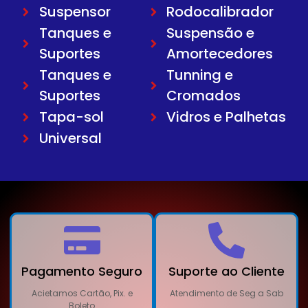
Suspensor
Rodocalibrador
Tanques e
Suspensão e
Suportes
Amortecedores
Tanques e
Tunning e
Suportes
Cromados
Tapa-sol
Vidros e Palhetas
Universal
Pagamento Seguro
Suporte ao Cliente
Acietamos Cartão, Pix. e
Atendimento de Seg a Sab
Boleto