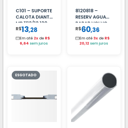
C101 – SUPORTE
8120818 –
CALOTA DIANT
RESERV AGUA
MB 1113/13.130
PARAB VOLVO
13
60
R$
,
R$
,
28
36
EDC
Em até
2x
de
R$
Em até
3x
de
R$
6,64
sem juros
20,12
sem juros