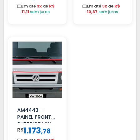
Em até
3x
de
R$
Em até
3x
de
R$
11,11
sem juros
10,37
sem juros
AM4443 –
PAINEL FRONTAL
SUPERIOR VW
1.173
R$
,
78
DELIVERY