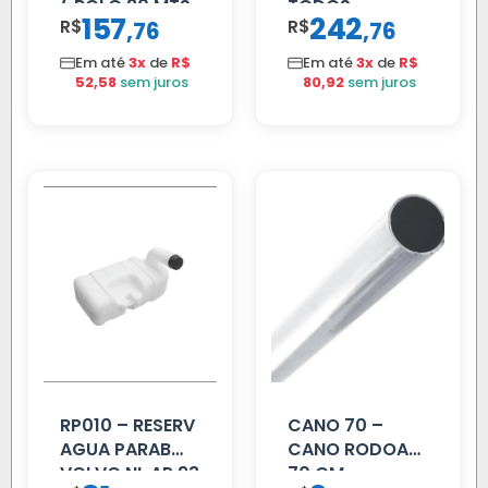
( ROLO 20 MTS
TODOS
157
242
R$
,
R$
,
76
76
)
Em até
3x
de
R$
Em até
3x
de
R$
52,58
sem juros
80,92
sem juros
RP010 – RESERV
CANO 70 –
AGUA PARAB
CANO RODOAR
VOLVO NL AP 93
70 CM