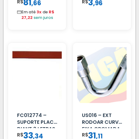
81
3
R$
,
R$
,
66
96
Em até
3x
de
R$
27,22
sem juros
FC012774 –
US016 – EXT
SUPORTE PLACA
RODOAR CURVA
DIANT 3 LETRAS
FIXA CROMADA
33
31
R$
,
R$
,
34
11
REFORCADO