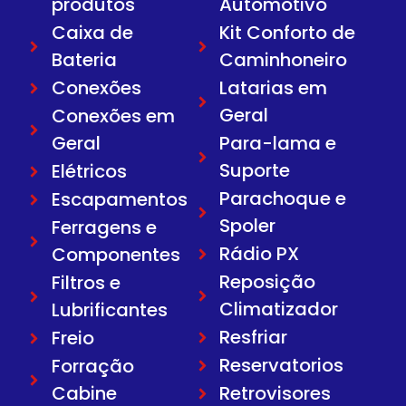
produtos
Automotivo
Caixa de
Kit Conforto de
Bateria
Caminhoneiro
Conexões
Latarias em
Geral
Conexões em
Geral
Para-lama e
Suporte
Elétricos
Parachoque e
Escapamentos
Spoler
Ferragens e
Rádio PX
Componentes
Reposição
Filtros e
Climatizador
Lubrificantes
Resfriar
Freio
Reservatorios
Forração
Cabine
Retrovisores