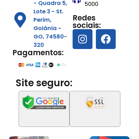
- Quadra 5,
5000
Lote 3 - St.
Redes
Perim,
sociais:
Goiânia -
GO, 74580-
320
Pagamentos:
Site seguro: