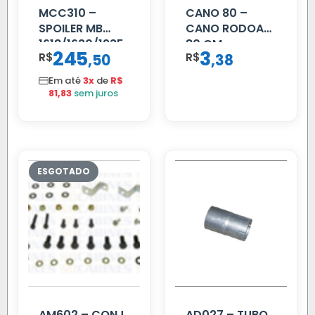
MCC310 –
CANO 80 –
SPOILER MB
CANO RODOAR
1618/1630/1935
80 CM
245
3
R$
,
R$
,
50
38
02 FAR
Em até
3x
de
R$
81,83
sem juros
AM602 – CONJ
AD027 – TUBO