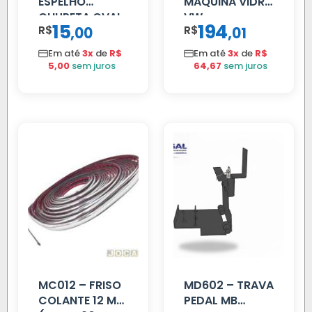
ESPELHO
MAQUINA VIDRO
CHUPETA OVAL
VW
15
194
R$
,
R$
,
00
01
CONSTELLATION
MANUAL LD
Em até
3x
de
R$
Em até
3x
de
R$
5,00
sem juros
64,67
sem juros
MC012 – FRISO
MD602 – TRAVA
COLANTE 12 MM
PEDAL MB