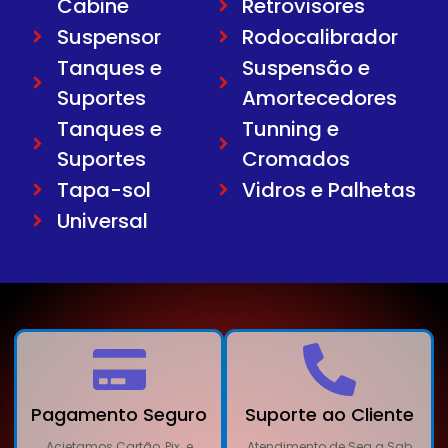
Cabine
Retrovisores
Suspensor
Rodocalibrador
Tanques e
Suspensão e
Suportes
Amortecedores
Tanques e
Tunning e
Suportes
Cromados
Tapa-sol
Vidros e Palhetas
Universal
Pagamento Seguro
Suporte ao Cliente
Acietamos Cartão, Pix. e
Atendimento de Seg a Sab