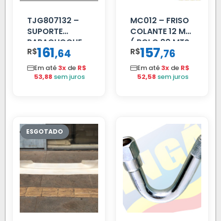
TJG807132 –
MC012 – FRISO
SUPORTE
COLANTE 12 MM
PARACHOQUE
( ROLO 20 MTS
161
157
R$
,
R$
,
64
76
VW 12.170 LD
)
Em até
3x
de
R$
Em até
3x
de
R$
53,88
sem juros
52,58
sem juros