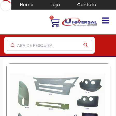
Home
Loja
Contato
0