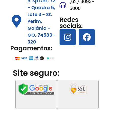
R. Sp Dez, 72
(62) 3093-
- Quadra 5,
5000
Lote 3 - St.
Redes
Perim,
sociais:
Goiânia -
GO, 74580-
320
Pagamentos:
Site seguro: