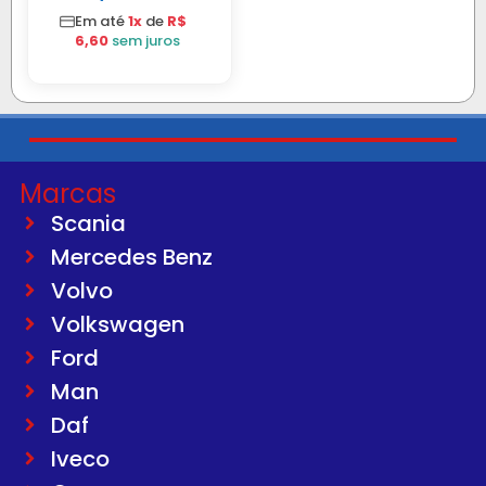
Em até
1x
de
R$
6,60
sem juros
Marcas
Scania
Mercedes Benz
Volvo
Volkswagen
Ford
Man
Daf
Iveco