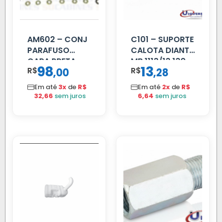
AM602 – CONJ
C101 – SUPORTE
PARAFUSO
CALOTA DIANT
CARA PRETA
MB 1113/13.130
98
13
R$
,
R$
,
00
28
PARCIAL
Em até
3x
de
R$
Em até
2x
de
R$
32,66
sem juros
6,64
sem juros