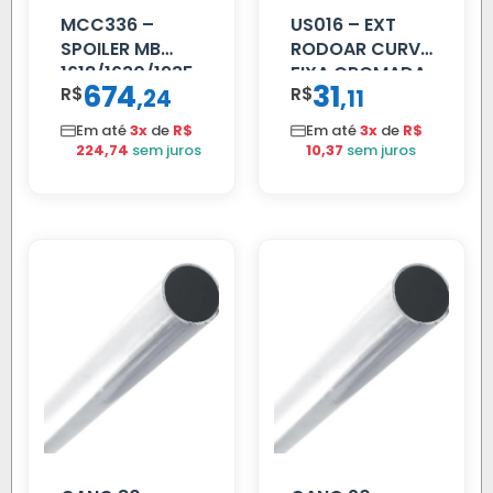
MCC336 –
US016 – EXT
SPOILER MB
RODOAR CURVA
1618/1630/1935
FIXA CROMADA
674
31
R$
,
R$
,
24
11
04 FAR
C/BIGOD
Em até
3x
de
R$
Em até
3x
de
R$
224,74
sem juros
10,37
sem juros