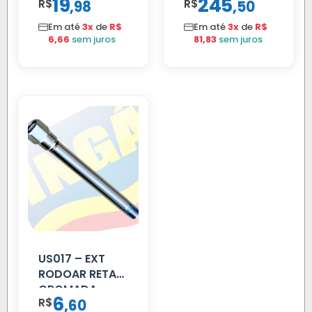
19
245
R$
,
R$
,
98
50
02 FAR
Em até
3x
de
R$
Em até
3x
de
R$
6,66
sem juros
81,83
sem juros
US017 – EXT
RODOAR RETA
CROMADA
6
R$
,
60