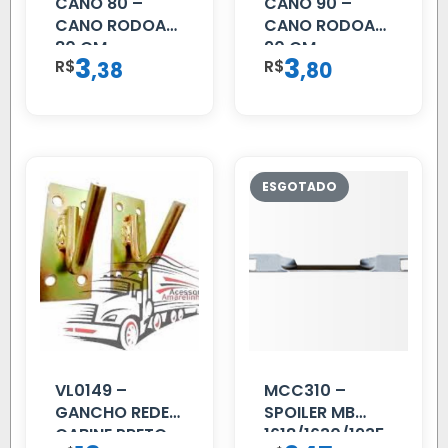
CANO 80 –
CANO 90 –
CANO RODOAR
CANO RODOAR
80 CM
90 CM
3
3
R$
,
R$
,
38
80
VL0149 –
MCC310 –
GANCHO REDE
SPOILER MB
CABINE PRETO
1618/1630/1935