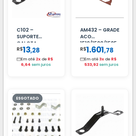
C102 –
AM432 – GRADE
SUPORTE
ACO
CALOTA
1519/1520/1525
13
1.601
R$
,
R$
,
28
78
DIANTEIRA
RODA 10 FUROS
Em até
2x
de
R$
Em até
3x
de
R$
6,64
sem juros
533,92
sem juros