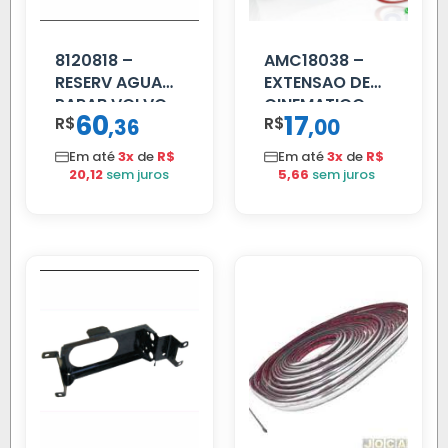
8120818 –
AMC18038 –
RESERV AGUA
EXTENSAO DE
PARAB VOLVO
CINEMATICO
60
17
R$
,
R$
,
36
00
EDC
40MM
Em até
3x
de
R$
Em até
3x
de
R$
20,12
sem juros
5,66
sem juros