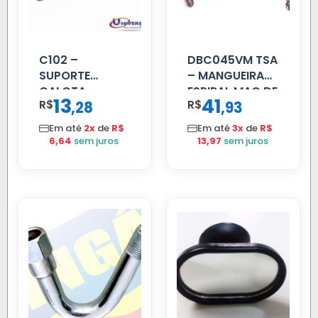
C102 –
DBC045VM TSA
SUPORTE
– MANGUEIRA
CALOTA
ESPIRAL MAO DE
13
41
R$
,
R$
,
28
93
DIANTEIRA
AMIGO UNIV 16
RODA 10 FUROS
MM 4.5MTS
Em até
2x
de
R$
Em até
3x
de
R$
VERMELHA
6,64
sem juros
13,97
sem juros