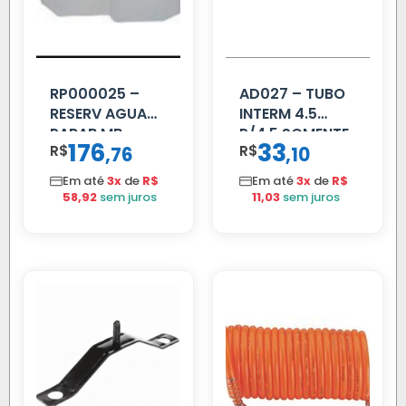
RP000025 –
AD027 – TUBO
RESERV AGUA
INTERM 4.5
PARAB MB
P/4.5 SOMENTE
176
33
R$
,
R$
,
76
10
ACCELO
PROLONGADOR
C/TAMPA
Em até
3x
de
R$
Em até
3x
de
R$
58,92
sem juros
11,03
sem juros