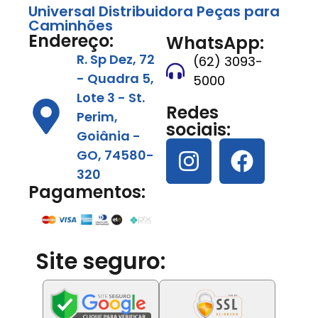
Universal Distribuidora Peças para
Caminhões
Endereço:
WhatsApp:
R. Sp Dez, 72
(62) 3093-
- Quadra 5,
5000
Lote 3 - St.
Redes
Perim,
sociais:
Goiânia -
GO, 74580-
320
Pagamentos:
Site seguro: