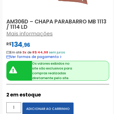
AM306D – CHAPA PARABARRO MB 1113
/ 1114 LD
Mais informações
134
R$
,
96
Em até
3x
de
R$ 44,98
sem juros
Ver formas de pagamento
Os valores exibidos no
site são exclusivos para
compras realizadas
diretamente pelo site.
2 em estoque
ADICIONAR AO CARRINHO