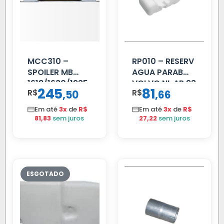
MCC310 –
RP010 – RESERV
SPOILER MB
AGUA PARAB
1618/1630/1935
VOLVO NL AP 93
245
81
R$
,
R$
,
50
66
02 FAR
Em até
3x
de
R$
Em até
3x
de
R$
81,83
sem juros
27,22
sem juros