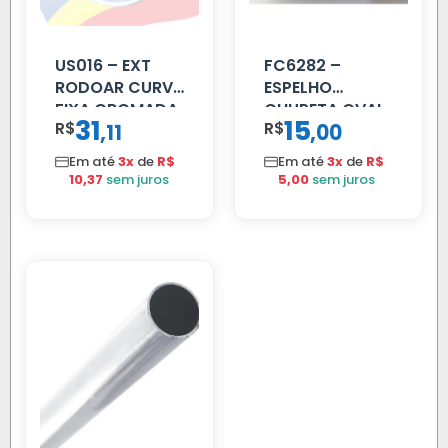
US016 – EXT
FC6282 –
RODOAR CURVA
ESPELHO
FIXA CROMADA
CHUPETA OVAL
31
15
R$
,
R$
,
11
00
Em até
3x
de
R$
Em até
3x
de
R$
10,37
sem juros
5,00
sem juros