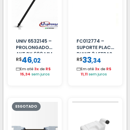
UNIV 6532145 –
FC012774 –
PROLONGADOR
SUPORTE PLACA
ANT PX 600 MM
DIANT 3 LETRAS
46
33
R$
,
R$
,
02
34
FIBRA PRETA
REFORCADO
Em até
3x
de
R$
Em até
3x
de
R$
15,34
sem juros
11,11
sem juros