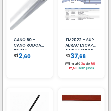
CANO 60 –
TM2022 – SUP
CANO RODOAR
ABRAC ESCAP
60 CM
SAIDA MOTOR
2
37
R$
,
R$
,
60
68
VW TITAN
Em até
3x
de
R$
12,56
sem juros