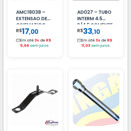
AMC18038 –
AD027 – TUBO
EXTENSAO DE
INTERM 4.5
CINEMATICO
P/4.5 SOMENTE
17
33
R$
,
R$
,
00
10
40MM
PROLONGADOR
Em até
3x
de
R$
Em até
3x
de
R$
5,66
sem juros
11,03
sem juros