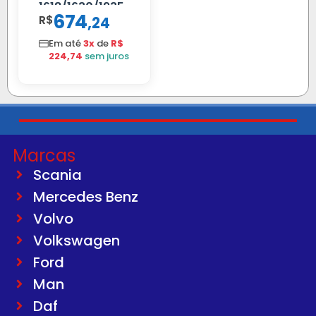
1618/1630/1935
674
R$
,
24
04 FAR
C/BIGOD
Em até
3x
de
R$
224,74
sem juros
Marcas
Scania
Mercedes Benz
Volvo
Volkswagen
Ford
Man
Daf