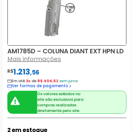
AM1785D – COLUNA DIANT EXT HPN LD
Mais informações
1.213
R$
,
56
Em até
3x
de
R$ 404,52
sem juros
Ver formas de pagamento
Os valores exibidos no
site são exclusivos para
compras realizadas
diretamente pelo site.
2 em estoque