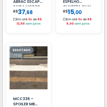
ABRAC ESCAP
ESPELHO
SAIDA MOTOR
CHUPETA OVAL
37
15
R$
,
R$
,
68
00
VW TITAN
Em até
3x
de
R$
Em até
3x
de
R$
12,56
sem juros
5,00
sem juros
MCC336 –
SPOILER MB