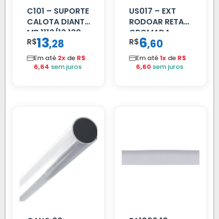
C101 – SUPORTE
US017 – EXT
CALOTA DIANT
RODOAR RETA
MB 1113/13.130
CROMADA
13
6
R$
,
R$
,
28
60
Em até
2x
de
R$
Em até
1x
de
R$
6,64
sem juros
6,60
sem juros