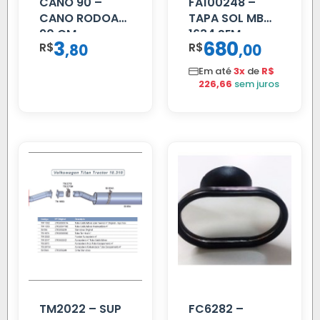
CANO 90 –
FA100248 –
CANO RODOAR
TAPA SOL MB
90 CM
1634 SEM
3
680
R$
,
R$
,
80
00
SUPORTE FIBRA
Em até
3x
de
R$
226,66
sem juros
TM2022 – SUP
FC6282 –