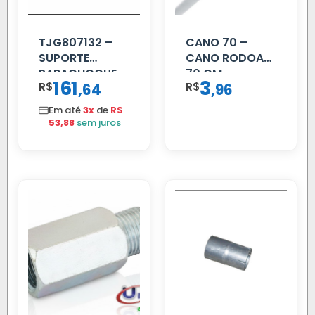
TJG807132 –
CANO 70 –
SUPORTE
CANO RODOAR
PARACHOQUE
70 CM
161
3
R$
,
R$
,
64
96
VW 12.170 LD
Em até
3x
de
R$
53,88
sem juros