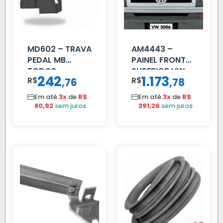
MD602 – TRAVA
AM4443 –
PEDAL MB
PAINEL FRONTAL
TODOS
SUPERIOR VW
242
1.173
R$
,
R$
,
76
78
DELIVERY
Em até
3x
de
R$
Em até
3x
de
R$
80,92
sem juros
391,26
sem juros