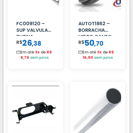
FC009120 –
AUTOT1862 –
SUP VALVULA
BORRACHA
BUZINA
VIDRO CANTO
26
50
R$
,
R$
,
38
70
C/ALAVANCA
VOLVO NL
80/88…
Em até
3x
de
R$
Em até
3x
de
R$
8,79
sem juros
16,90
sem juros