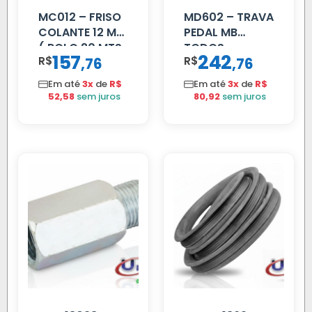
MC012 – FRISO
MD602 – TRAVA
COLANTE 12 MM
PEDAL MB
( ROLO 20 MTS
TODOS
157
242
R$
,
R$
,
76
76
)
Em até
3x
de
R$
Em até
3x
de
R$
52,58
sem juros
80,92
sem juros