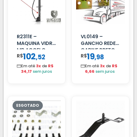
R2311E –
VL0149 –
MAQUINA VIDRO
GANCHO REDE
MB ACCELO
CABINE PRETO
102
19
R$
,
R$
,
52
98
2002 ATE 2011
S/MOTOR LE
Em até
3x
de
R$
Em até
3x
de
R$
34,17
sem juros
6,66
sem juros