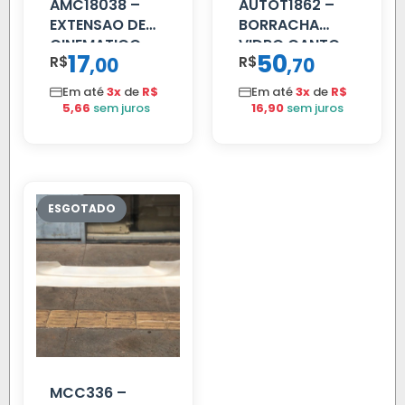
AMC18038 –
AUTOT1862 –
EXTENSAO DE
BORRACHA
CINEMATICO
VIDRO CANTO
17
50
R$
,
R$
,
00
70
40MM
VOLVO NL
80/88…
Em até
3x
de
R$
Em até
3x
de
R$
5,66
sem juros
16,90
sem juros
MCC336 –