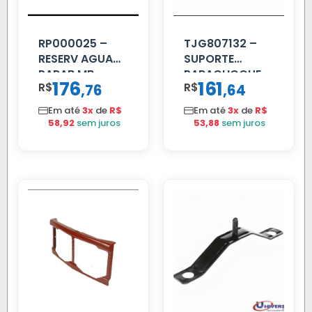
RP000025 –
TJG807132 –
RESERV AGUA
SUPORTE
PARAB MB
PARACHOQUE
176
161
R$
,
R$
,
76
64
ACCELO
VW 12.170 LD
C/TAMPA
Em até
3x
de
R$
Em até
3x
de
R$
58,92
sem juros
53,88
sem juros