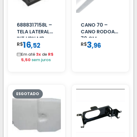
6888317158L –
CANO 70 –
TELA LATERAL
CANO RODOAR
INT HPN MB
70 CM
16
3
R$
,
R$
,
52
96
709/MB 1618 LD
TELA
Em até
3x
de
R$
5,50
sem juros