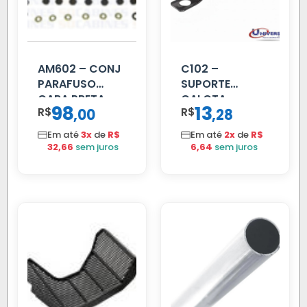
AM602 – CONJ
C102 –
PARAFUSO
SUPORTE
CARA PRETA
CALOTA
98
13
R$
,
R$
,
00
28
PARCIAL
DIANTEIRA
RODA 10 FUROS
Em até
3x
de
R$
Em até
2x
de
R$
32,66
sem juros
6,64
sem juros