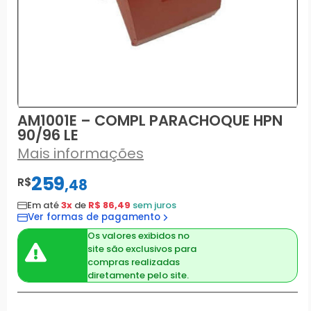
AM1001E – COMPL PARACHOQUE HPN
90/96 LE
Mais informações
259
R$
,
48
Em até
3x
de
R$ 86,49
sem juros
Ver formas de pagamento
Os valores exibidos no
site são exclusivos para
compras realizadas
diretamente pelo site.