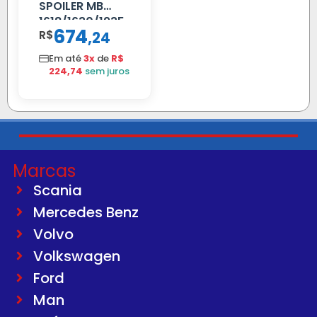
SPOILER MB
1618/1630/1935
674
R$
,
24
04 FAR
C/BIGOD
Em até
3x
de
R$
224,74
sem juros
Marcas
Scania
Mercedes Benz
Volvo
Volkswagen
Ford
Man