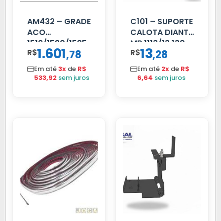
AM432 – GRADE
C101 – SUPORTE
ACO
CALOTA DIANT
1519/1520/1525
MB 1113/13.130
1.601
13
R$
,
R$
,
78
28
Em até
3x
de
R$
Em até
2x
de
R$
533,92
sem juros
6,64
sem juros