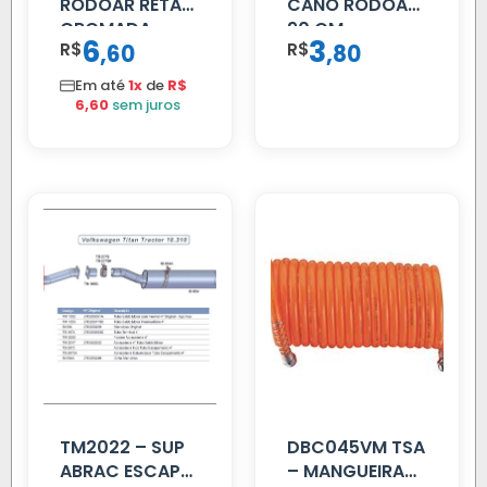
RODOAR RETA
CANO RODOAR
CROMADA
90 CM
6
3
R$
,
R$
,
60
80
Em até
1x
de
R$
6,60
sem juros
TM2022 – SUP
DBC045VM TSA
ABRAC ESCAP
– MANGUEIRA