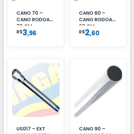
CANO 70 –
CANO 60 –
CANO RODOAR
CANO RODOAR
70 CM
60 CM
3
2
R$
,
R$
,
96
60
US017 – EXT
CANO 90 –