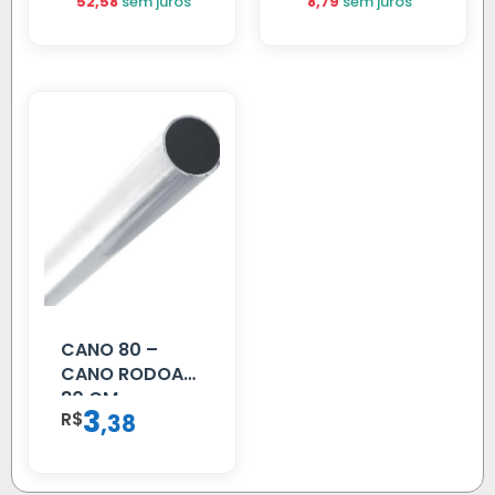
52,58
sem juros
8,79
sem juros
CANO 80 –
CANO RODOAR
80 CM
3
R$
,
38