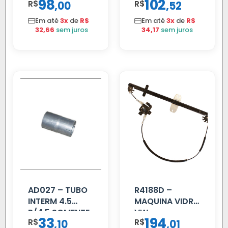
98
102
R$
,
R$
,
00
52
PARCIAL
2002 ATE 2011
S/MOTOR LE
Em até
3x
de
R$
Em até
3x
de
R$
32,66
sem juros
34,17
sem juros
AD027 – TUBO
R4188D –
INTERM 4.5
MAQUINA VIDRO
P/4.5 SOMENTE
VW
33
194
R$
,
R$
,
10
01
PROLONGADOR
CONSTELLATION