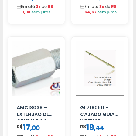
MANUAL LD
Em até
3x
de
R$
Em até
3x
de
R$
11,03
sem juros
64,67
sem juros
AMC18038 –
GL719050 –
EXTENSAO DE
CAJADO GUIA
CINEMATICO
INFERIOR
17
19
R$
,
R$
,
00
44
40MM
SCANIA T/R
112/113 MENOR