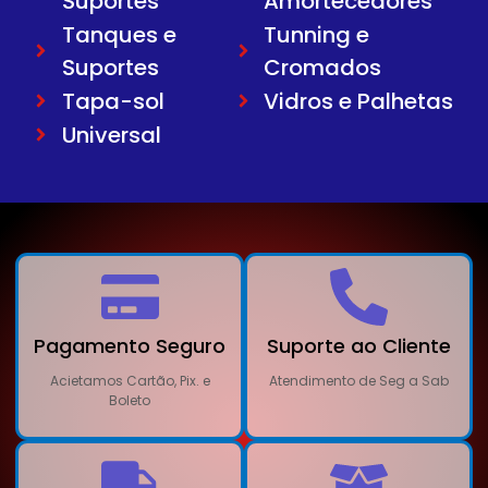
Suportes
Amortecedores
Tanques e
Tunning e
Suportes
Cromados
Tapa-sol
Vidros e Palhetas
Universal
Pagamento Seguro
Suporte ao Cliente
Acietamos Cartão, Pix. e
Atendimento de Seg a Sab
Boleto