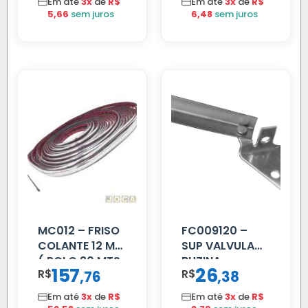
Em até
3x
de
R$
Em até
3x
de
R$
5,66
sem juros
6,48
sem juros
MC012 – FRISO
FC009120 –
COLANTE 12 MM
SUP VALVULA
( ROLO 20 MTS
BUZINA
157
26
R$
,
R$
,
76
38
)
C/ALAVANCA
Em até
3x
de
R$
Em até
3x
de
R$