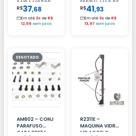
SAIDA MOTOR
ESPIRAL MAO DE
37
41
R$
,
R$
,
68
93
VW TITAN
AMIGO UNIV 16
MM 4.5MTS
Em até
3x
de
R$
Em até
3x
de
R$
VERMELHA
12,56
sem juros
13,97
sem juros
AM602 – CONJ
R2311E –
PARAFUSO
MAQUINA VIDRO
CARA PRETA
MB ACCELO