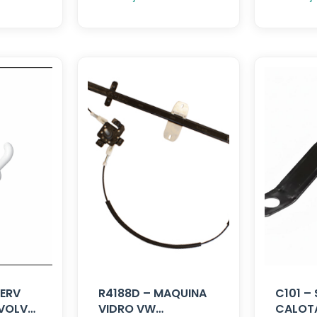
SERV
R4188D – MAQUINA
C101 –
 VOLVO
VIDRO VW
CALOTA