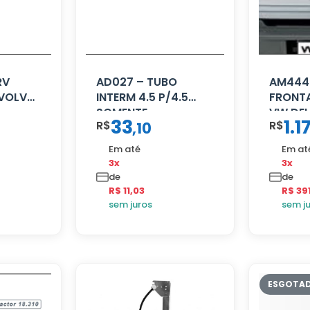
RV
AD027 – TUBO
AM4443
 VOLVO
INTERM 4.5 P/4.5
FRONTA
SOMENTE
VW DEL
33
1.1
R$
R$
,
10
PROLONGADOR
Em até
Em at
3x
3x
de
de
R$ 11,03
R$ 39
sem juros
sem j