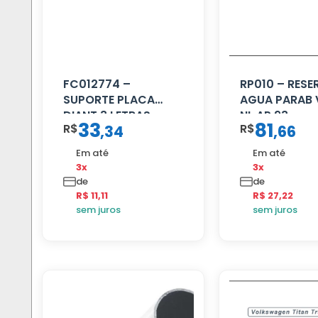
FC012774 –
RP010 – RESE
SUPORTE PLACA
AGUA PARAB
DIANT 3 LETRAS
NL AP 93
33
81
R$
R$
,
34
,
66
REFORCADO
Em até
Em até
3x
3x
de
de
R$ 11,11
R$ 27,22
sem juros
sem juros