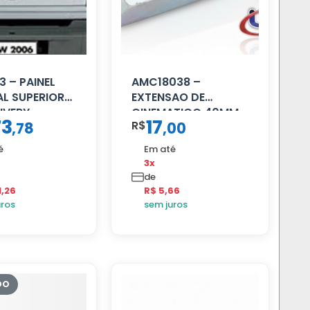
 – PAINEL
AMC18038 –
L SUPERIOR
EXTENSAO DE
IVERY
CINEMATICO 40MM
73
17
R$
,
78
,
00
é
Em até
3x
de
1,26
R$ 5,66
uros
sem juros