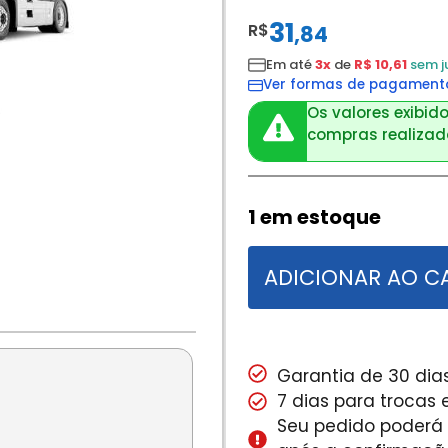
31
R$
,
84
Em até
3x
de
R$ 10,61
sem j
Ver formas de pagament
Os valores exibido
compras realizada
1 em estoque
ADICIONAR AO C
Garantia de 30 dias
7 dias para trocas
Seu pedido poderá s