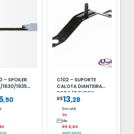
 – SPOILER
C102 – SUPORTE
8/1630/1935
CALOTA DIANTEIRA
RODA 10 FUROS
5
13
R$
,
50
,
28
é
Em até
2x
de
83
R$ 6,64
uros
sem juros