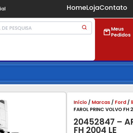
Home
Loja
Contato
ial
Meus
Pedidos
Início
/
Marcas
/
Ford
/
FAROL PRINC VOLVO FH 2
20452847 – A
FH 2004 LE