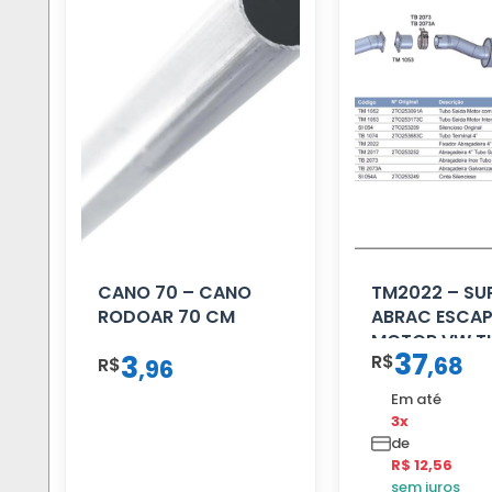
CANO 70 – CANO
TM2022 – SU
RODOAR 70 CM
ABRAC ESCAP
MOTOR VW T
37
3
R$
,
68
R$
,
96
Em até
3x
de
R$ 12,56
sem juros