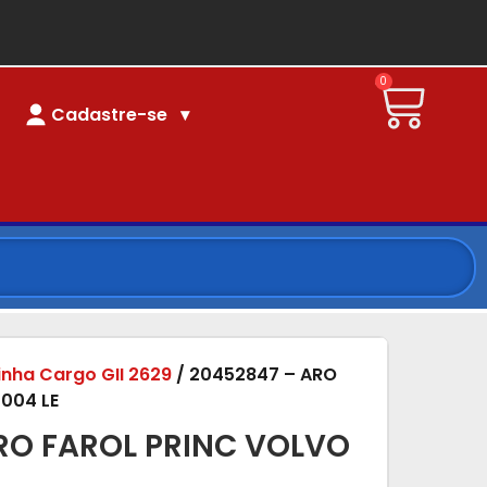
0
Cadastre-se
linha Cargo GII 2629
/ 20452847 – ARO
004 LE
RO FAROL PRINC VOLVO