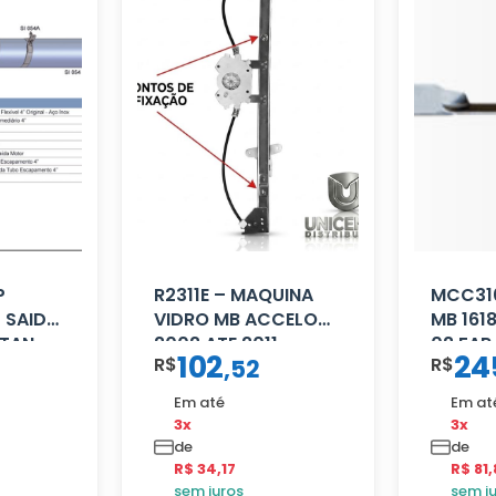
P
R2311E – MAQUINA
MCC310
 SAIDA
VIDRO MB ACCELO
MB 161
ITAN
2002 ATE 2011
02 FAR
102
24
R$
R$
,
52
S/MOTOR LE
Em até
Em at
3x
3x
de
de
R$ 34,17
R$ 81,
sem juros
sem j