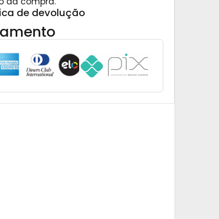
o da compra.
tica de devolução
gamento