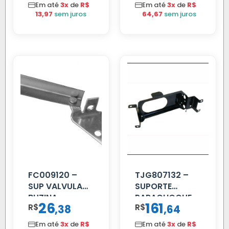
MM 4.5MTS
MANUAL LD
Em até
3x
de
R$
Em até
3x
de
R$
VERMELHA
13,97
sem juros
64,67
sem juros
FC009120 –
TJG807132 –
SUP VALVULA
SUPORTE
BUZINA
PARACHOQUE
26
161
R$
,
R$
,
38
64
C/ALAVANCA
VW 12.170 LD
Em até
3x
de
R$
Em até
3x
de
R$