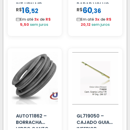
INT HPN MB
PARAB VOLVO
16
60
R$
,
R$
,
52
36
709/MB 1618 LD
EDC
TELA
Em até
3x
de
R$
Em até
3x
de
R$
5,50
sem juros
20,12
sem juros
AUTOT1862 –
GL719050 –
BORRACHA
CAJADO GUIA
VIDRO CANTO
INFERIOR