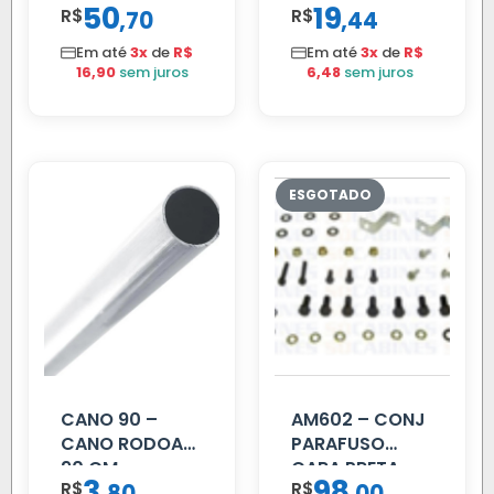
50
19
R$
,
R$
,
70
44
VOLVO NL
SCANIA T/R
80/88…
112/113 MENOR
Em até
3x
de
R$
Em até
3x
de
R$
16,90
sem juros
6,48
sem juros
CANO 90 –
AM602 – CONJ
CANO RODOAR
PARAFUSO
90 CM
CARA PRETA
3
98
R$
,
R$
,
PARCIAL