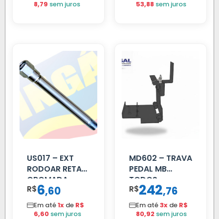
8,79
sem juros
53,88
sem juros
US017 – EXT
MD602 – TRAVA
RODOAR RETA
PEDAL MB
CROMADA
TODOS
6
242
R$
,
R$
,
60
76
Em até
1x
de
R$
Em até
3x
de
R$
6,60
sem juros
80,92
sem juros