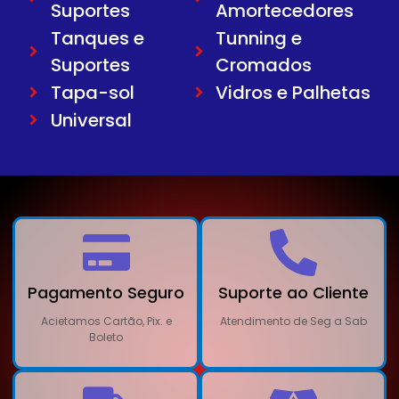
Suportes
Amortecedores
Tanques e
Tunning e
Suportes
Cromados
Tapa-sol
Vidros e Palhetas
Universal
Pagamento Seguro
Suporte ao Cliente
Acietamos Cartão, Pix. e
Atendimento de Seg a Sab
Boleto