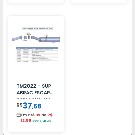
TM2022 – SUP
ABRAC ESCAP
SAIDA MOTOR
37
R$
,
68
VW TITAN
Em até
3x
de
R$
12,56
sem juros