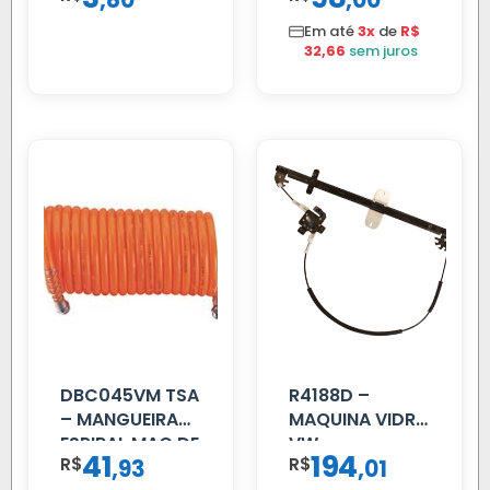
80
00
Em até
3x
de
R$
32,66
sem juros
DBC045VM TSA
R4188D –
– MANGUEIRA
MAQUINA VIDRO
ESPIRAL MAO DE
VW
41
194
R$
,
R$
,
93
01
AMIGO UNIV 16
CONSTELLATION