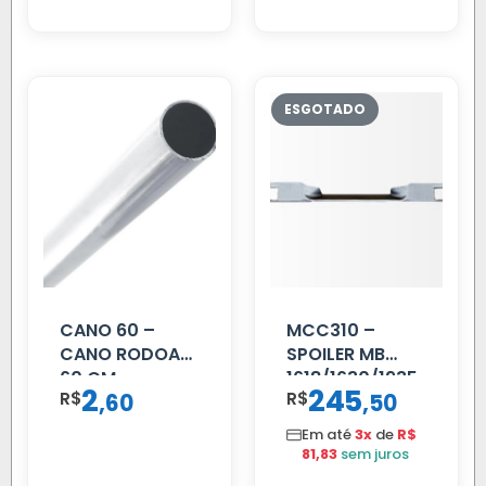
CANO 60 –
MCC310 –
CANO RODOAR
SPOILER MB
60 CM
1618/1630/1935
2
245
R$
,
R$
,
60
50
02 FAR
Em até
3x
de
R$
81,83
sem juros