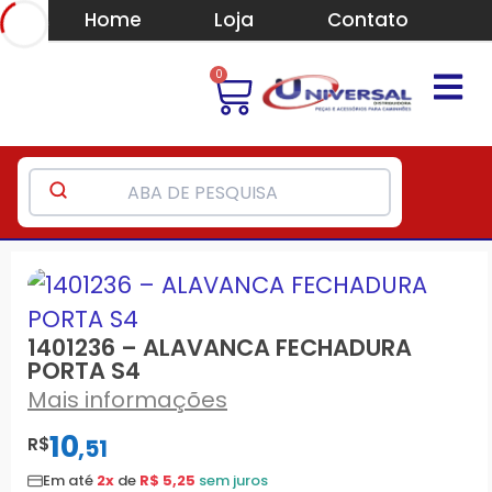
Home
Loja
Contato
0
1401236 – ALAVANCA FECHADURA
PORTA S4
Mais informações
10
R$
,
51
Em até
2x
de
R$ 5,25
sem juros