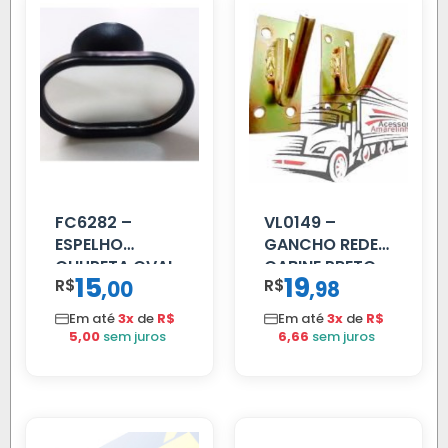
FC6282 –
VL0149 –
ESPELHO
GANCHO REDE
CHUPETA OVAL
CABINE PRETO
15
19
R$
,
R$
,
00
98
Em até
3x
de
R$
Em até
3x
de
R$
5,00
sem juros
6,66
sem juros