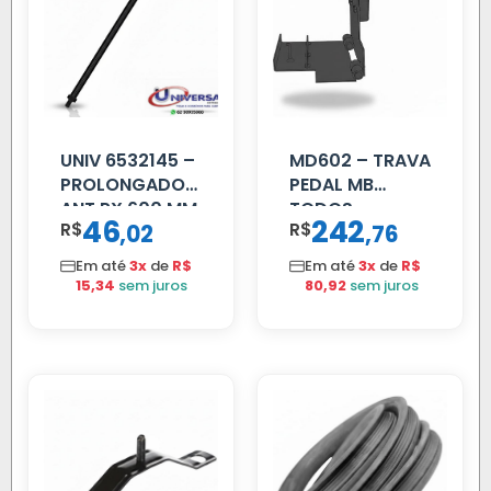
UNIV 6532145 –
MD602 – TRAVA
PROLONGADOR
PEDAL MB
ANT PX 600 MM
TODOS
46
242
R$
,
R$
,
02
76
FIBRA PRETA
Em até
3x
de
R$
Em até
3x
de
R$
15,34
sem juros
80,92
sem juros