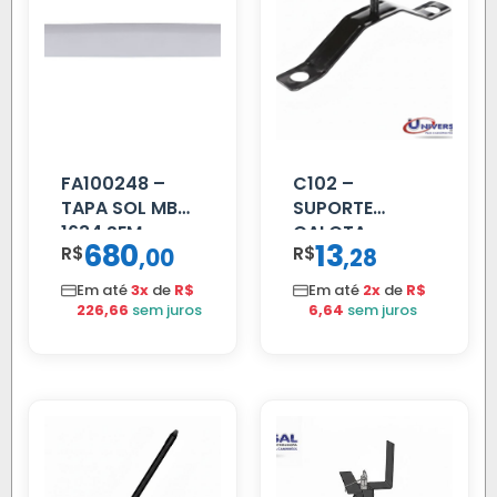
FA100248 –
C102 –
TAPA SOL MB
SUPORTE
1634 SEM
CALOTA
680
13
R$
,
R$
,
00
28
SUPORTE FIBRA
DIANTEIRA
RODA 10 FUROS
Em até
3x
de
R$
Em até
2x
de
R$
226,66
sem juros
6,64
sem juros