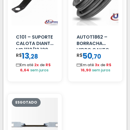
C101 – SUPORTE
AUTOT1862 –
CALOTA DIANT
BORRACHA
MB 1113/13.130
VIDRO CANTO
13
50
R$
,
R$
,
28
70
VOLVO NL
80/88…
Em até
2x
de
R$
Em até
3x
de
R$
6,64
sem juros
16,90
sem juros