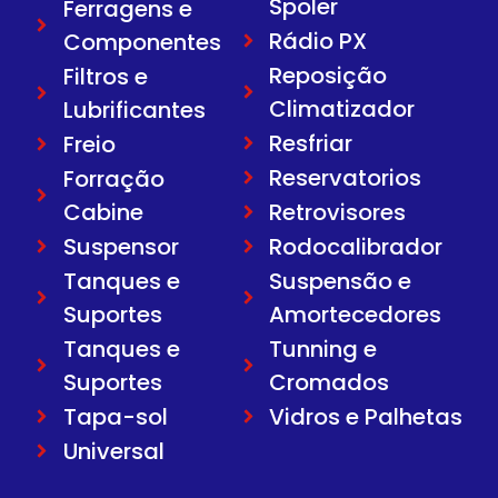
Spoler
Ferragens e
Rádio PX
Componentes
Reposição
Filtros e
Climatizador
Lubrificantes
Resfriar
Freio
Reservatorios
Forração
Cabine
Retrovisores
Suspensor
Rodocalibrador
Tanques e
Suspensão e
Suportes
Amortecedores
Tanques e
Tunning e
Suportes
Cromados
Tapa-sol
Vidros e Palhetas
Universal