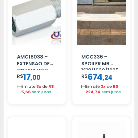
AMC18038 –
MCC336 –
EXTENSAO DE
SPOILER MB
CINEMATICO
1618/1630/1935
17
674
R$
,
R$
,
00
24
40MM
04 FAR
C/BIGOD
Em até
3x
de
R$
Em até
3x
de
R$
5,66
sem juros
224,74
sem juros