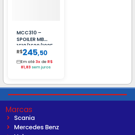
MCC310 –
SPOILER MB
1618/1630/1935
245
R$
,
50
02 FAR
Em até
3x
de
R$
81,83
sem juros
Marcas
Scania
Mercedes Benz