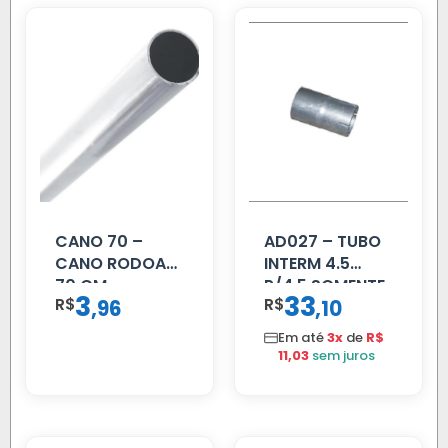
CANO 70 –
AD027 – TUBO
CANO RODOAR
INTERM 4.5
70 CM
P/4.5 SOMENTE
3
33
R$
,
R$
,
96
10
PROLONGADOR
Em até
3x
de
R$
11,03
sem juros