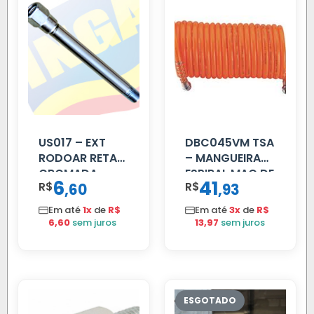
US017 – EXT
DBC045VM TSA
RODOAR RETA
– MANGUEIRA
CROMADA
ESPIRAL MAO DE
6
41
R$
,
R$
,
60
93
AMIGO UNIV 16
MM 4.5MTS
Em até
1x
de
R$
Em até
3x
de
R$
VERMELHA
6,60
sem juros
13,97
sem juros