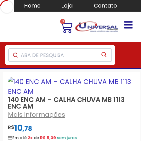
Home
Loja
Contato
0
140 ENC AM – CALHA CHUVA MB 1113
ENC AM
Mais informações
10
R$
,
78
Em até
2x
de
R$ 5,39
sem juros