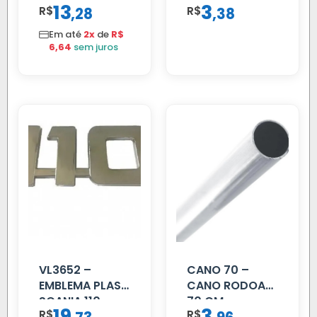
13
3
R$
,
R$
,
28
38
Em até
2x
de
R$
6,64
sem juros
VL3652 –
CANO 70 –
EMBLEMA PLAST
CANO RODOAR
SCANIA 110
70 CM
19
3
R$
R$
CROMADO