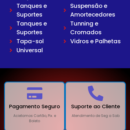
Tanques e
Suspensão e
Suportes
Amortecedores
Tanques e
Tunning e
Suportes
Cromados
Tapa-sol
Vidros e Palhetas
Universal
Pagamento Seguro
Suporte ao Cliente
Acietamos Cartão, Pix. e
Atendimento de Seg a Sab
Boleto