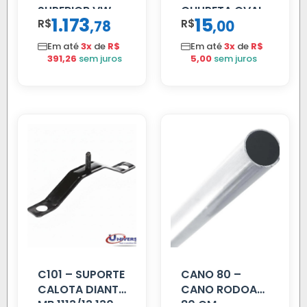
SUPERIOR VW
CHUPETA OVAL
1.173
15
R$
,
R$
,
78
00
DELIVERY
Em até
3x
de
R$
Em até
3x
de
R$
391,26
sem juros
5,00
sem juros
C101 – SUPORTE
CANO 80 –
CALOTA DIANT
CANO RODOAR
MB 1113/13.130
80 CM