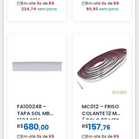
C/BIGOD
Em até
3x
de
R$
Em até
3x
de
R$
224,74
sem juros
80,92
sem juros
FA100248 –
MC012 – FRISO
TAPA SOL MB
COLANTE 12 MM
1634 SEM
( ROLO 20 MTS
680
157
R$
,
R$
,
00
76
SUPORTE FIBRA
)
Em até
3x
de
R$
Em até
3x
de
R$