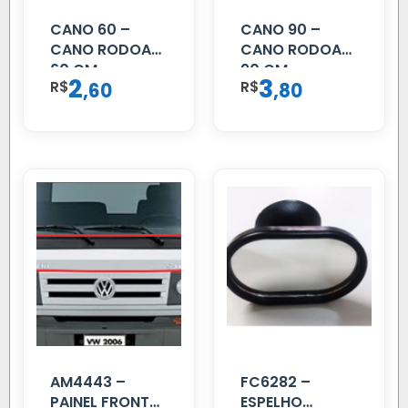
CANO 60 –
CANO 90 –
CANO RODOAR
CANO RODOAR
60 CM
90 CM
2
3
R$
,
R$
,
60
80
AM4443 –
FC6282 –
PAINEL FRONTAL
ESPELHO