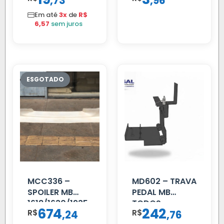
,
,
73
96
Em até
3x
de
R$
6,57
sem juros
MCC336 –
MD602 – TRAVA
SPOILER MB
PEDAL MB
1618/1630/1935
TODOS
674
242
R$
,
R$
,
24
76
04 FAR