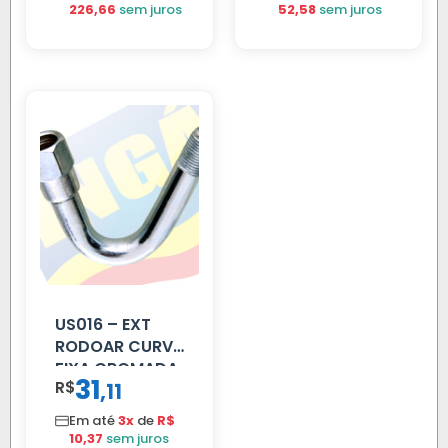
226,66
sem juros
52,58
sem juros
US016 – EXT
RODOAR CURVA
FIXA CROMADA
31
R$
,
11
Em até
3x
de
R$
10,37
sem juros