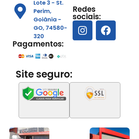
Lote 3 - St.
Redes
Perim,
sociais:
Goiânia -
GO, 74580-
320
Pagamentos:
Site seguro: