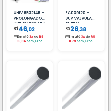
UNIV 6532145 –
FC009120 –
PROLONGADOR
SUP VALVULA
ANT PX 600 MM
BUZINA
46
26
R$
,
R$
,
02
38
FIBRA PRETA
C/ALAVANCA
Em até
3x
de
R$
Em até
3x
de
R$
15,34
sem juros
8,79
sem juros