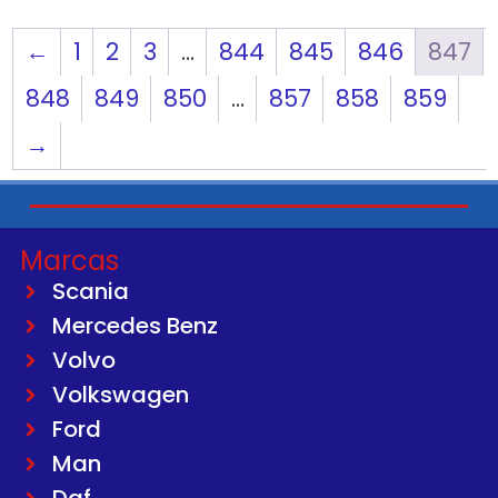
←
1
2
3
…
844
845
846
847
848
849
850
…
857
858
859
→
Marcas
Scania
Mercedes Benz
Volvo
Volkswagen
Ford
Man