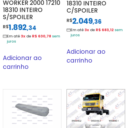
WORKER 2000 17210
18310 INTEIRO
18310 INTEIRO
C/SPOILER
S/SPOILER
2.049
R$
,
36
1.892
R$
,
34
Em até
3x
de
R$ 683,12
sem
juros
Em até
3x
de
R$ 630,78
sem
juros
Adicionar ao
Adicionar ao
carrinho
carrinho