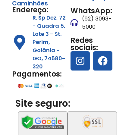
Caminhões
Endereço:
WhatsApp:
R. Sp Dez, 72
(62) 3093-
- Quadra 5,
5000
Lote 3 - St.
Redes
Perim,
sociais:
Goiânia -
GO, 74580-
320
Pagamentos:
Site seguro: