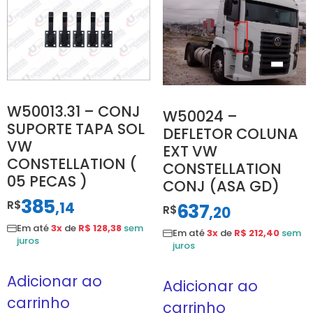
W50013.31 – CONJ
W50024 –
SUPORTE TAPA SOL
DEFLETOR COLUNA
VW
EXT VW
CONSTELLATION (
CONSTELLATION
05 PECAS )
CONJ (ASA GD)
385
R$
,
637
14
R$
,
20
Em até
3x
de
R$ 128,38
sem
Em até
3x
de
R$ 212,40
sem
juros
juros
Adicionar ao
Adicionar ao
carrinho
carrinho