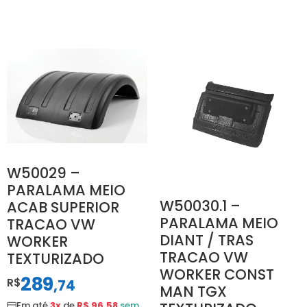
W50029 –
PARALAMA MEIO
W50030.1 –
ACAB SUPERIOR
PARALAMA MEIO
TRACAO VW
DIANT / TRAS
WORKER
TRACAO VW
TEXTURIZADO
WORKER CONST
289
R$
,
74
MAN TGX
Em até
3x
de
R$ 96,58
sem