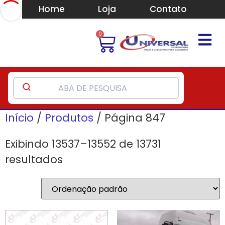
Home
Loja
Contato
0
Início
/
Produtos
/ Página 847
Exibindo 13537–13552 de 13731
resultados