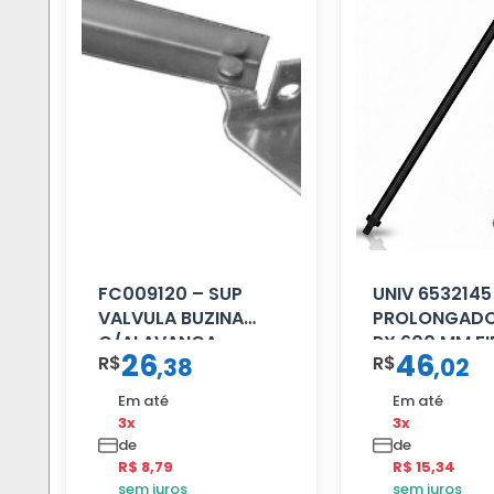
FC009120 – SUP
UNIV 6532145
VALVULA BUZINA
PROLONGADO
C/ALAVANCA
PX 600 MM FI
26
46
R$
R$
,
38
,
02
PRETA
Em até
Em até
3x
3x
de
de
R$ 8,79
R$ 15,34
sem juros
sem juros