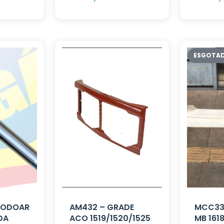
 RODOAR
AM432 – GRADE
MCC336
DA
ACO 1519/1520/1525
MB 161