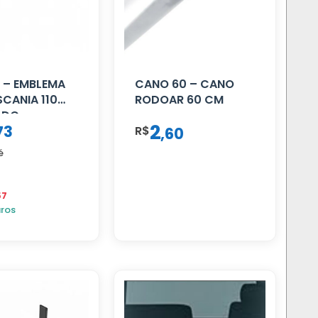
 – EMBLEMA
CANO 60 – CANO
SCANIA 110
RODOAR 60 CM
ADO
2
73
R$
,
60
é
57
uros