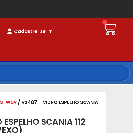
0
Cadastre-se
/
S-Way
/ VS407 – VIDRO ESPELHO SCANIA
 ESPELHO SCANIA 112
VEXO)