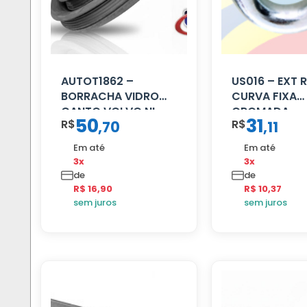
AUTOT1862 –
US016 – EXT
BORRACHA VIDRO
CURVA FIXA
CANTO VOLVO NL
CROMADA
50
31
R$
R$
,
70
,
11
80/88…
Em até
Em até
3x
3x
de
de
R$ 16,90
R$ 10,37
sem juros
sem juros