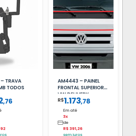
 – TRAVA
AM4443 – PAINEL
 MB TODOS
FRONTAL SUPERIOR
VW DELIVERY
2
1.173
R$
,
76
,
78
é
Em até
3x
de
,92
R$ 391,26
uros
sem juros