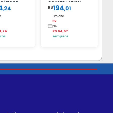
 C/BIGOD
CONSTELLATION
4
194
R$
,
24
,
01
MANUAL LD
é
Em até
3x
de
4,74
R$ 64,67
uros
sem juros