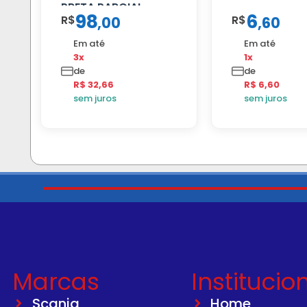
PRETA PARCIAL
98
6
R$
R$
,
00
,
60
Em até
Em até
3x
1x
de
de
R$ 32,66
R$ 6,60
sem juros
sem juros
Marcas
Institucio
Scania
Home